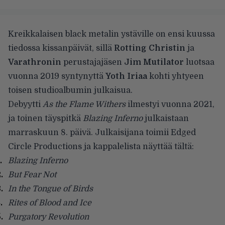
Kreikkalaisen black metalin ystäville on ensi kuussa
tiedossa kissanpäivät, sillä
Rotting Christin
ja
Varathronin
perustajajäsen
Jim Mutilator
luotsaa
vuonna 2019 syntynyttä
Yoth Iriaa
kohti yhtyeen
toisen studioalbumin julkaisua.
Debyytti
As the Flame Withers
ilmestyi vuonna 2021,
ja toinen täyspitkä
Blazing Inferno
julkaistaan
marraskuun 8. päivä. Julkaisijana toimii Edged
Circle Productions ja kappalelista näyttää tältä:
Blazing Inferno
But Fear Not
In the Tongue of Birds
Rites of Blood and Ice
Purgatory Revolution