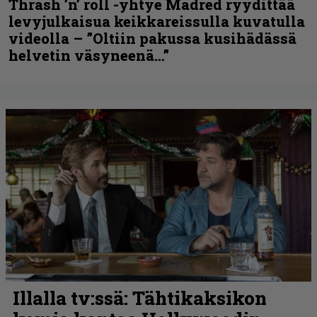
Thrash ’n’ roll -yhtye Madred ryydittää
levyjulkaisua keikkareissulla kuvatulla
videolla – ”Oltiin pakussa kusihädässä
helvetin väsyneenä…”