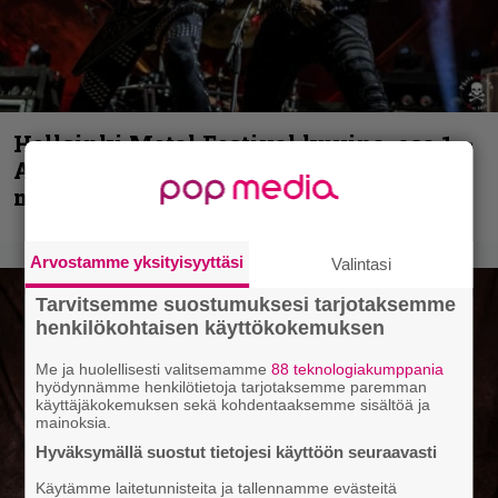
Hellsinki Metal Festival kuvina, osa 1 –
Accept, Carcass, Black Label Society ja
muita avauspäivän esiintyjiä
Arvostamme yksityisyyttäsi
Valintasi
Tarvitsemme suostumuksesi tarjotaksemme
henkilökohtaisen käyttökokemuksen
Me ja huolellisesti valitsemamme
88 teknologiakumppania
hyödynnämme henkilötietoja tarjotaksemme paremman
käyttäjäkokemuksen sekä kohdentaaksemme sisältöä ja
mainoksia.
Hyväksymällä suostut tietojesi käyttöön seuraavasti
Käytämme laitetunnisteita ja tallennamme evästeitä