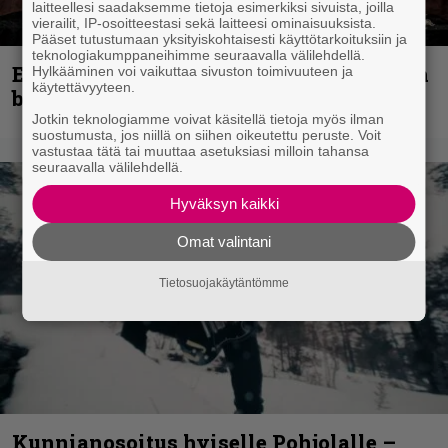
laitteellesi saadaksemme tietoja esimerkiksi sivuista, joilla
vierailit, IP-osoitteestasi sekä laitteesi ominaisuuksista.
Pääset tutustumaan yksityiskohtaisesti käyttötarkoituksiin ja
teknologiakumppaneihimme seuraavalla välilehdellä.
Espoon syyskuu käynnistyy kotimaisen
Hylkääminen voi vaikuttaa sivuston toimivuuteen ja
käytettävyyteen.
black metalin merkeissä
Jotkin teknologiamme voivat käsitellä tietoja myös ilman
suostumusta, jos niillä on siihen oikeutettu peruste. Voit
vastustaa tätä tai muuttaa asetuksiasi milloin tahansa
seuraavalla välilehdellä.
Hyväksyn kaikki
Omat valintani
Tietosuojakäytäntömme
Kunnianosoitus hyiselle Pohjolalle –