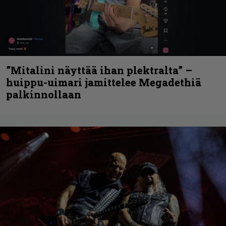
”Mitalini näyttää ihan plektralta” –
huippu-uimari jamittelee Megadethiä
palkinnollaan