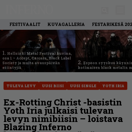
FESTIVAALIT
KUVAGALLERIA
FESTARIKESÄ 20
1.
Hellsinki Metal Festival kuvina,
osa 1 – Accept, Carcass, Black Label
2.
Society ja muita avauspäivän
Espoon syyskuu käynni
esiintyjiä
kotimaisen black metalin m
TULEVA LEVY
UUSI BIISI
UUSI SINGLE
YOTH IRIA
Ex-Rotting Christ -basistin
Yoth Iria julkaisi tulevan
levyn nimibiisin – loistava
Blazing Inferno