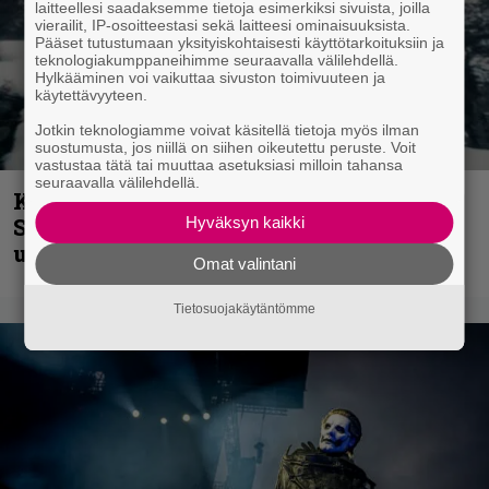
laitteellesi saadaksemme tietoja esimerkiksi sivuista, joilla
vierailit, IP-osoitteestasi sekä laitteesi ominaisuuksista.
Pääset tutustumaan yksityiskohtaisesti käyttötarkoituksiin ja
teknologiakumppaneihimme seuraavalla välilehdellä.
Hylkääminen voi vaikuttaa sivuston toimivuuteen ja
käytettävyyteen.
Jotkin teknologiamme voivat käsitellä tietoja myös ilman
suostumusta, jos niillä on siihen oikeutettu peruste. Voit
vastustaa tätä tai muuttaa asetuksiasi milloin tahansa
seuraavalla välilehdellä.
Kunnianosoitus hyiselle Pohjolalle –
Hyväksyn kaikki
Shining hyppäsi keskelle kinoksia
uudella videollaan
Omat valintani
Tietosuojakäytäntömme