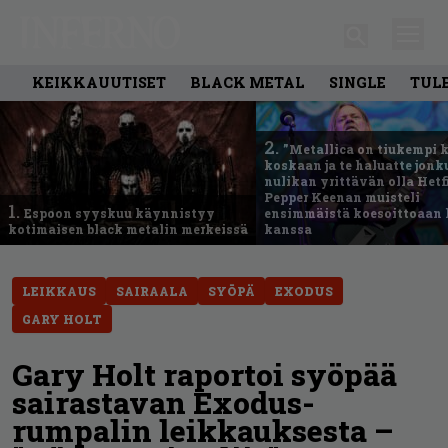
KEIKKAUUTISET
BLACK METAL
SINGLE
TUL
2.
”Metallica on tiukempi 
koskaan ja te haluatte jonk
nulikan yrittävän olla Hetfi
Pepper Keenan muisteli
1.
Espoon syyskuu käynnistyy
ensimmäistä koesoittoaan 
kotimaisen black metalin merkeissä
kanssa
LEIKKAUS
SAIRAALA
SYÖPÄ
EXODUS
GARY HOLT
Gary Holt raportoi syöpää
sairastavan Exodus-
rumpalin leikkauksesta –