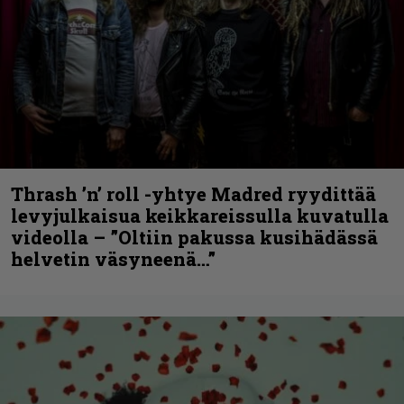
Thrash ’n’ roll -yhtye Madred ryydittää
levyjulkaisua keikkareissulla kuvatulla
videolla – ”Oltiin pakussa kusihädässä
helvetin väsyneenä…”