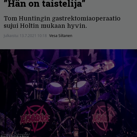
”Hän on taistelija”
Tom Huntingin gastrektomiaoperaatio
sujui Holtin mukaan hyvin.
Julkaistu:
13.7.2021 10:18
Vesa Siltanen