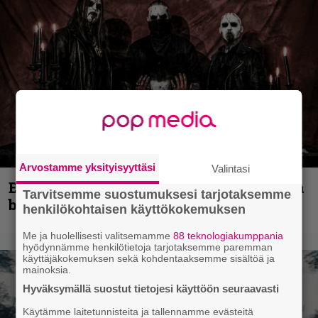
Arvostamme yksityisyyttäsi
Valintasi
Espoon syyskuu käynnistyy kotimaisen
Tarvitsemme suostumuksesi tarjotaksemme
black metalin merkeissä
henkilökohtaisen käyttökokemuksen
Me ja huolellisesti valitsemamme
88 teknologiakumppania
hyödynnämme henkilötietoja tarjotaksemme paremman
käyttäjäkokemuksen sekä kohdentaaksemme sisältöä ja
mainoksia.
Hyväksymällä suostut tietojesi käyttöön seuraavasti
Käytämme laitetunnisteita ja tallennamme evästeitä