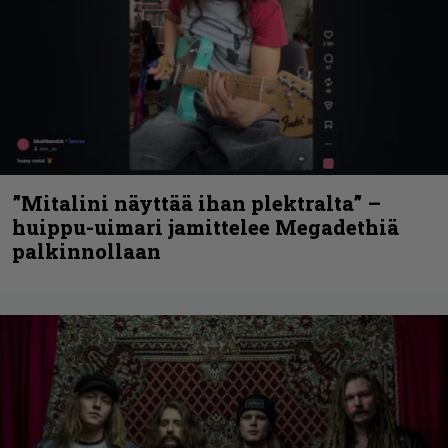
”Mitalini näyttää ihan plektralta” –
huippu-uimari jamittelee Megadethiä
palkinnollaan