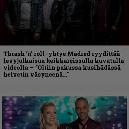
Thrash ’n’ roll -yhtye Madred ryydittää
levyjulkaisua keikkareissulla kuvatulla
videolla – ”Oltiin pakussa kusihädässä
helvetin väsyneenä…”