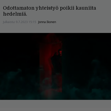
Odottamaton yhteistyö poikii kauniita
hedelmiä.
Julkaistu:
9.7.2023 15:15
Jonna Ikonen