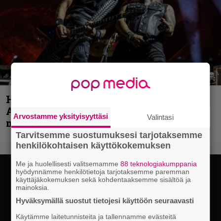
Hellsinki Metal Festival kuvina, osa 1 –
Accept, Carcass, Black Label Society ja
Arvostamme yksityisyyttäsi
Valintasi
muita avauspäivän esiintyjiä
Tarvitsemme suostumuksesi tarjotaksemme
henkilökohtaisen käyttökokemuksen
Me ja huolellisesti valitsemamme
88 teknologiakumppania
hyödynnämme henkilötietoja tarjotaksemme paremman
käyttäjäkokemuksen sekä kohdentaaksemme sisältöä ja
mainoksia.
Hyväksymällä suostut tietojesi käyttöön seuraavasti
Käytämme laitetunnisteita ja tallennamme evästeitä