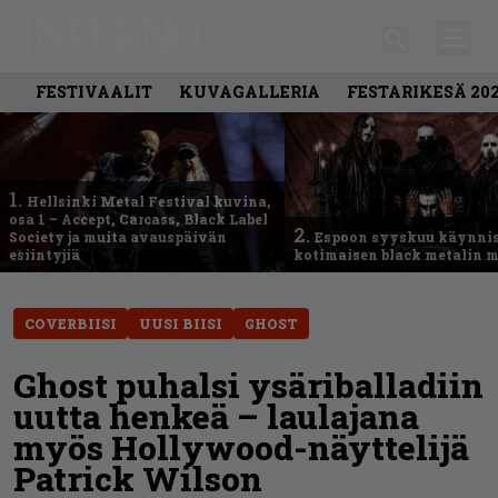
FESTIVAALIT
KUVAGALLERIA
FESTARIKESÄ 20
1.
Hellsinki Metal Festival kuvina,
osa 1 – Accept, Carcass, Black Label
2.
Society ja muita avauspäivän
Espoon syyskuu käynni
esiintyjiä
kotimaisen black metalin m
COVERBIISI
UUSI BIISI
GHOST
Ghost puhalsi ysäriballadiin
uutta henkeä – laulajana
myös Hollywood-näyttelijä
Patrick Wilson