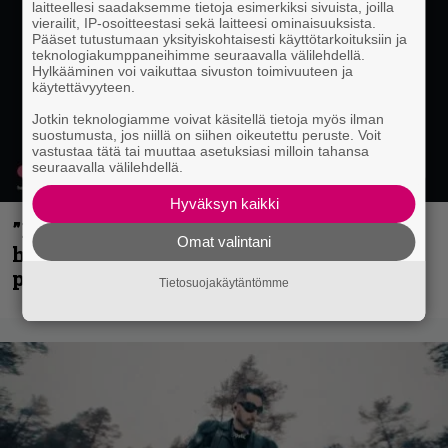
laitteellesi saadaksemme tietoja esimerkiksi sivuista, joilla
vierailit, IP-osoitteestasi sekä laitteesi ominaisuuksista.
Pääset tutustumaan yksityiskohtaisesti käyttötarkoituksiin ja
teknologiakumppaneihimme seuraavalla välilehdellä.
Hylkääminen voi vaikuttaa sivuston toimivuuteen ja
käytettävyyteen.
Jotkin teknologiamme voivat käsitellä tietoja myös ilman
suostumusta, jos niillä on siihen oikeutettu peruste. Voit
vastustaa tätä tai muuttaa asetuksiasi milloin tahansa
seuraavalla välilehdellä.
Hyväksyn kaikki
”Mitalini näyttää ihan plektralta” –
Omat valintani
huippu-uimari jamittelee Megadethiä
palkinnollaan
Tietosuojakäytäntömme