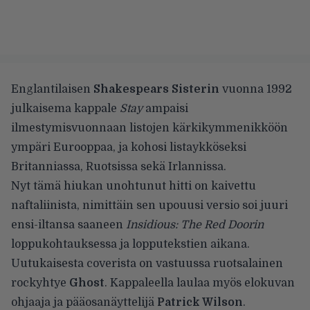
Englantilaisen
Shakespears Sisterin
vuonna 1992
julkaisema kappale
Stay
ampaisi
ilmestymisvuonnaan listojen kärkikymmenikköön
ympäri Eurooppaa, ja kohosi listaykköseksi
Britanniassa, Ruotsissa sekä Irlannissa.
Nyt tämä hiukan unohtunut hitti on kaivettu
naftaliinista, nimittäin sen upouusi versio soi juuri
ensi-iltansa saaneen
Insidious: The Red Doorin
loppukohtauksessa ja lopputekstien aikana.
Uutukaisesta coverista on vastuussa ruotsalainen
rockyhtye
Ghost
. Kappaleella laulaa myös elokuvan
ohjaaja ja pääosanäyttelijä
Patrick Wilson
.