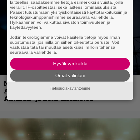
laitteellesi saadaksemme tietoja esimerkiksi sivuista, joilla
vierailit, IP-osoitteestasi sekä laitteesi ominaisuuksista.
Pääset tutustumaan yksityiskohtaisesti käyttötarkoituksiin ja
teknologiakumppaneihimme seuraavalla välilehdellä.
Hylkääminen voi vaikuttaa sivuston toimivuuteen ja
käytettävyyteen.
Jotkin teknologiamme voivat käsitellä tietoja myös ilman
suostumusta, jos niillä on siihen oikeutettu peruste. Voit
vastustaa tätä tai muuttaa asetuksiasi milloin tahansa
seuraavalla välilehdellä.
Hyväksyn kaikki
Omat valintani
Näin lähtee Ghostin Tobias Forgelta
Tietosuojakäytäntömme
Accept – menossa mukana myös
Anthrax- ja Korn-miehistöä