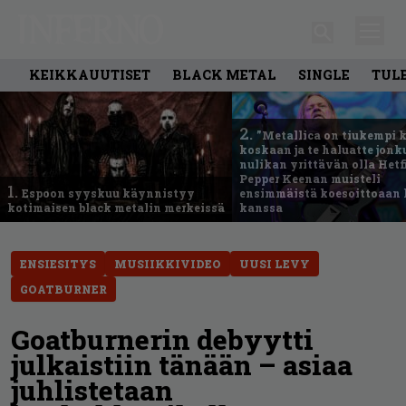
KEIKKAUUTISET
BLACK METAL
SINGLE
TUL
2.
”Metallica on tiukempi 
koskaan ja te haluatte jonk
nulikan yrittävän olla Hetfi
Pepper Keenan muisteli
1.
Espoon syyskuu käynnistyy
ensimmäistä koesoittoaan 
kotimaisen black metalin merkeissä
kanssa
ENSIESITYS
MUSIIKKIVIDEO
UUSI LEVY
GOATBURNER
Goatburnerin debyytti
julkaistiin tänään – asiaa
juhlistetaan