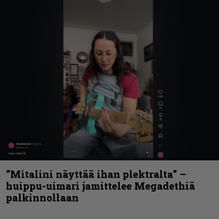
”Mitalini näyttää ihan plektralta” –
huippu-uimari jamittelee Megadethiä
palkinnollaan