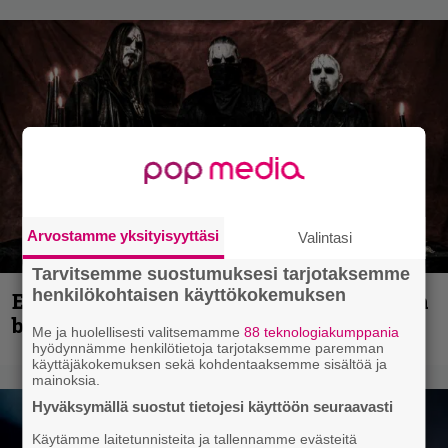
Arvostamme yksityisyyttäsi
Valintasi
Tarvitsemme suostumuksesi tarjotaksemme
henkilökohtaisen käyttökokemuksen
Espoon syyskuu käynnistyy kotimaisen
black metalin merkeissä
Me ja huolellisesti valitsemamme
88 teknologiakumppania
hyödynnämme henkilötietoja tarjotaksemme paremman
käyttäjäkokemuksen sekä kohdentaaksemme sisältöä ja
mainoksia.
Hyväksymällä suostut tietojesi käyttöön seuraavasti
Käytämme laitetunnisteita ja tallennamme evästeitä