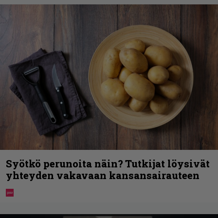
Syötkö perunoita näin? Tutkijat löysivät
yhteyden vakavaan kansansairauteen