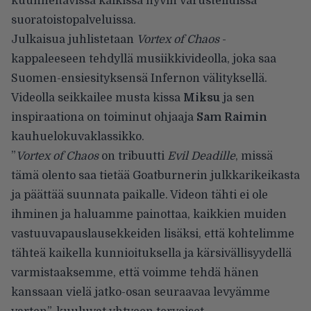
kuunneltavissa kaikissa hyvin varustelluissa
suoratoistopalveluissa.
Julkaisua juhlistetaan
Vortex of Chaos
-
kappaleeseen tehdyllä musiikkivideolla, joka saa
Suomen-ensiesityksensä Infernon välityksellä.
Videolla seikkailee musta kissa
Miksu
ja sen
inspiraationa on toiminut ohjaaja
Sam Raimin
kauhuelokuvaklassikko.
”
Vortex of Chaos
on tribuutti
Evil Deadille
, missä
tämä olento saa tietää Goatburnerin julkkarikeikasta
ja päättää suunnata paikalle. Videon tähti ei ole
ihminen ja haluamme painottaa, kaikkien muiden
vastuuvapauslausekkeiden lisäksi, että kohtelimme
tähteä kaikella kunnioituksella ja kärsivällisyydellä
varmistaaksemme, että voimme tehdä hänen
kanssaan vielä jatko-osan seuraavaa levyämme