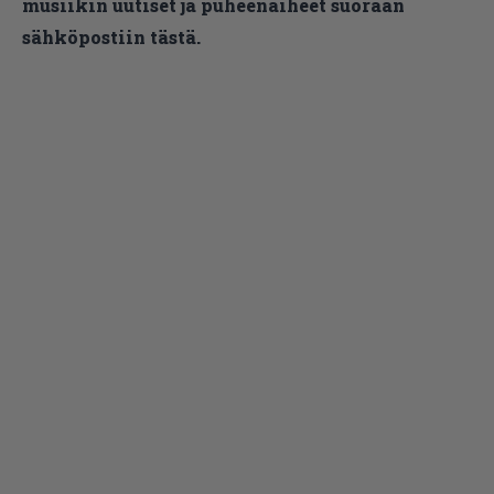
musiikin uutiset ja puheenaiheet suoraan
sähköpostiin tästä.