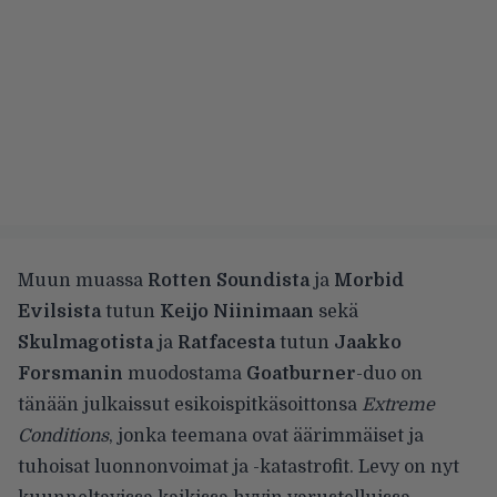
Muun muassa
Rotten Soundista
ja
Morbid
Evilsista
tutun
Keijo Niinimaan
sekä
Skulmagotista
ja
Ratfacesta
tutun
Jaakko
Forsmanin
muodostama
Goatburner
-duo on
tänään julkaissut esikoispitkäsoittonsa
Extreme
Conditions
, jonka teemana ovat äärimmäiset ja
tuhoisat luonnonvoimat ja -katastrofit. Levy on nyt