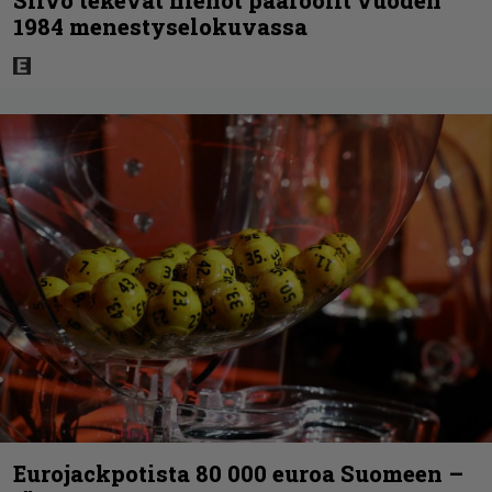
Silvo tekevät hienot pääroolit vuoden
1984 menestyselokuvassa
Eurojackpotista 80 000 euroa Suomeen –