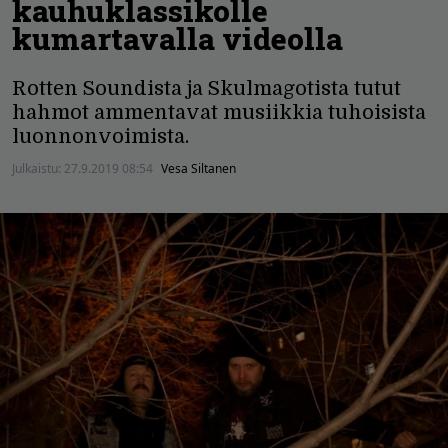
kauhuklassikolle
kumartavalla videolla
Rotten Soundista ja Skulmagotista tutut
hahmot ammentavat musiikkia tuhoisista
luonnonvoimista.
Julkaistu:
27.9.2019 08:54
Vesa Siltanen