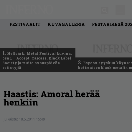
FESTIVAALIT
KUVAGALLERIA
FESTARIKESÄ 20
1.
Hellsinki Metal Festival kuvina,
osa 1 – Accept, Carcass, Black Label
2.
Society ja muita avauspäivän
Espoon syyskuu käynni
esiintyjiä
kotimaisen black metalin m
Haastis: Amoral herää
henkiin
Julkaistu:
18.5.2011 15:49