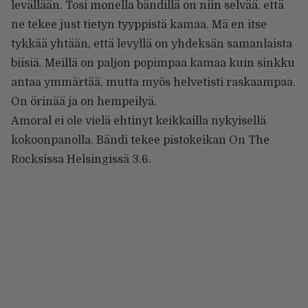
levällään. Tosi monella bändillä on niin selvää, että
ne tekee just tietyn tyyppistä kamaa. Mä en itse
tykkää yhtään, että levyllä on yhdeksän samanlaista
biisiä. Meillä on paljon popimpaa kamaa kuin sinkku
antaa ymmärtää, mutta myös helvetisti raskaampaa.
On örinää ja on hempeilyä.
Amoral ei ole vielä ehtinyt keikkailla nykyisellä
kokoonpanolla. Bändi tekee pistokeikan On The
Rocksissa Helsingissä 3.6.