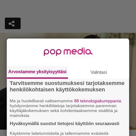
Arvostamme yksityisyyttäsi
Valintasi
Tarvitsemme suostumuksesi tarjotaksemme
henkilökohtaisen käyttökokemuksen
Me ja huolellisesti valitsemamme
88 teknologiakumppania
hyödynnämme henkilötietoja tarjotaksemme paremman
käyttäjäkokemuksen sekä kohdentaaksemme sisältöä ja
mainoksia.
Hyväksymällä suostut tietojesi käyttöön seuraavasti
Käytämme laitetunnisteita ja tallennamme evästeitä