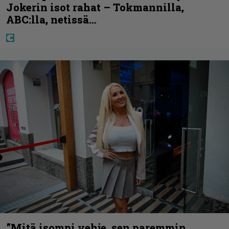
Jokerin isot rahat – Tokmannilla,
ABC:lla, netissä…
”Mitä isompi vehje, sen paremmin