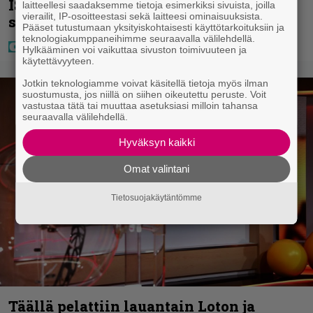
IS: Hjalliksen ja Jasminen häissä
laitteellesi saadaksemme tietoja esimerkiksi sivuista, joilla
vierailit, IP-osoitteestasi sekä laitteesi ominaisuuksista.
suomalainen supertähti
Pääset tutustumaan yksityiskohtaisesti käyttötarkoituksiin ja
teknologiakumppaneihimme seuraavalla välilehdellä.
Hylkääminen voi vaikuttaa sivuston toimivuuteen ja
käytettävyyteen.
Jotkin teknologiamme voivat käsitellä tietoja myös ilman
suostumusta, jos niillä on siihen oikeutettu peruste. Voit
vastustaa tätä tai muuttaa asetuksiasi milloin tahansa
seuraavalla välilehdellä.
Hyväksyn kaikki
Omat valintani
Tietosuojakäytäntömme
Täällä pelattiin lauantain Loton ja