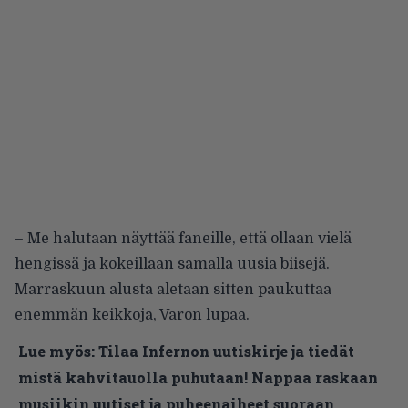
– Me halutaan näyttää faneille, että ollaan vielä
hengissä ja kokeillaan samalla uusia biisejä.
Marraskuun alusta aletaan sitten paukuttaa
enemmän keikkoja, Varon lupaa.
Lue myös:
Tilaa Infernon uutiskirje ja tiedät
mistä kahvitauolla puhutaan! Nappaa raskaan
musiikin uutiset ja puheenaiheet suoraan