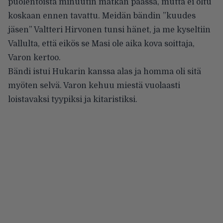
puolentoista minuutin matkan päässä, mutta ei oltu
koskaan ennen tavattu. Meidän bändin ”kuudes
jäsen” Valtteri Hirvonen tunsi hänet, ja me kyseltiin
Vallulta, että eikös se Masi ole aika kova soittaja,
Varon kertoo.
Bändi istui Hukarin kanssa alas ja homma oli sitä
myöten selvä. Varon kehuu miestä vuolaasti
loistavaksi tyypiksi ja kitaristiksi.