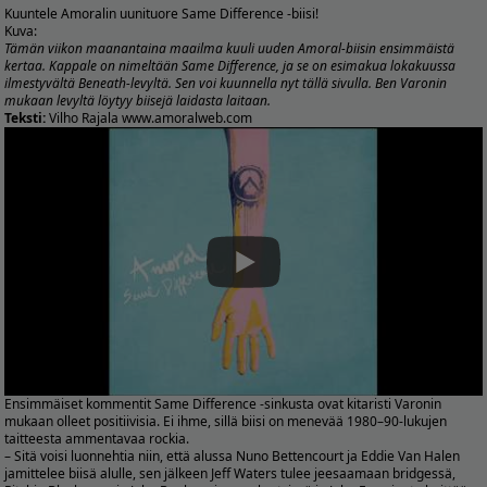
Kuuntele Amoralin uunituore Same Difference -biisi!
Kuva:
Tämän viikon maanantaina maailma kuuli uuden Amoral-biisin ensimmäistä
kertaa. Kappale on nimeltään Same Difference, ja se on esimakua lokakuussa
ilmestyvältä Beneath-levyltä. Sen voi kuunnella nyt tällä sivulla. Ben Varonin
mukaan levyltä löytyy biisejä laidasta laitaan.
Teksti:
Vilho Rajala
www.amoralweb.com
Ensimmäiset kommentit Same Difference -sinkusta ovat kitaristi Varonin
mukaan olleet positiivisia. Ei ihme, sillä biisi on menevää 1980–90-lukujen
taitteesta ammentavaa rockia.
– Sitä voisi luonnehtia niin, että alussa Nuno Bettencourt ja Eddie Van Halen
jamittelee biisä alulle, sen jälkeen Jeff Waters tulee jeesaamaan bridgessä,