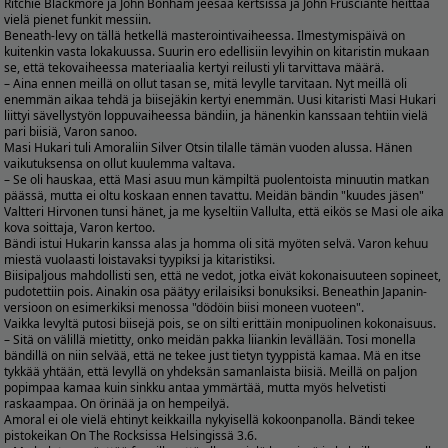
Ritchie Blackmore ja John Bonham jeesaa kertsissä ja John Frusciante heittää
vielä pienet funkit messiin.
Beneath-levy on tällä hetkellä masterointivaiheessa. Ilmestymispäivä on
kuitenkin vasta lokakuussa. Suurin ero edellisiin levyihin on kitaristin mukaan
se, että tekovaiheessa materiaalia kertyi reilusti yli tarvittava määrä.
– Aina ennen meillä on ollut tasan se, mitä levylle tarvitaan. Nyt meillä oli
enemmän aikaa tehdä ja biisejäkin kertyi enemmän. Uusi kitaristi Masi Hukari
liittyi sävellystyön loppuvaiheessa bändiin, ja hänenkin kanssaan tehtiin vielä
pari biisiä, Varon sanoo.
Masi Hukari tuli Amoraliin Silver Otsin tilalle tämän vuoden alussa. Hänen
vaikutuksensa on ollut kuulemma valtava.
– Se oli hauskaa, että Masi asuu mun kämpiltä puolentoista minuutin matkan
päässä, mutta ei oltu koskaan ennen tavattu. Meidän bändin "kuudes jäsen"
Valtteri Hirvonen tunsi hänet, ja me kyseltiin Vallulta, että eikös se Masi ole aika
kova soittaja, Varon kertoo.
Bändi istui Hukarin kanssa alas ja homma oli sitä myöten selvä. Varon kehuu
miestä vuolaasti loistavaksi tyypiksi ja kitaristiksi.
Biisipaljous mahdollisti sen, että ne vedot, jotka eivät kokonaisuuteen sopineet,
pudotettiin pois. Ainakin osa päätyy erilaisiksi bonuksiksi. Beneathin Japanin-
versioon on esimerkiksi menossa "dödöin biisi moneen vuoteen".
Vaikka levyltä putosi biisejä pois, se on silti erittäin monipuolinen kokonaisuus.
– Sitä on välillä mietitty, onko meidän pakka liiankin levällään. Tosi monella
bändillä on niin selvää, että ne tekee just tietyn tyyppistä kamaa. Mä en itse
tykkää yhtään, että levyllä on yhdeksän samanlaista biisiä. Meillä on paljon
popimpaa kamaa kuin sinkku antaa ymmärtää, mutta myös helvetisti
raskaampaa. On örinää ja on hempeilyä.
Amoral ei ole vielä ehtinyt keikkailla nykyisellä kokoonpanolla. Bändi tekee
pistokeikan On The Rocksissa Helsingissä 3.6.