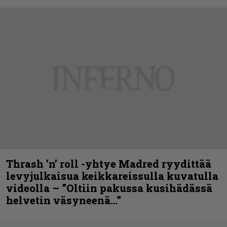
Thrash ’n’ roll -yhtye Madred ryydittää
levyjulkaisua keikkareissulla kuvatulla
videolla – ”Oltiin pakussa kusihädässä
helvetin väsyneenä…”