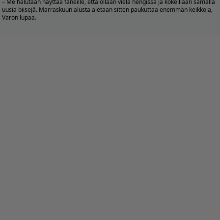
– Me halutaan näyttää faneille, että ollaan vielä hengissä ja kokeillaan samalla
uusia biisejä. Marraskuun alusta aletaan sitten paukuttaa enemmän keikkoja,
Varon lupaa.