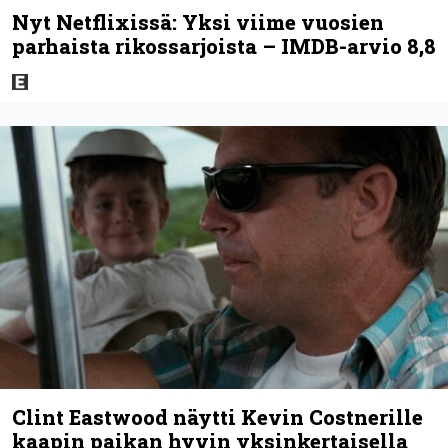
Nyt Netflixissä: Yksi viime vuosien
parhaista rikossarjoista – IMDB-arvio 8,8
Clint Eastwood näytti Kevin Costnerille
kaapin paikan hyvin yksinkertaisella