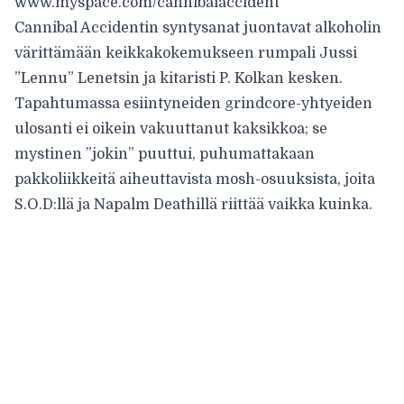
www.myspace.com/cannibalaccident
Cannibal Accidentin syntysanat juontavat alkoholin
värittämään keikkakokemukseen rumpali Jussi
”Lennu” Lenetsin ja kitaristi P. Kolkan kesken.
Tapahtumassa esiintyneiden grindcore-yhtyeiden
ulosanti ei oikein vakuuttanut kaksikkoa; se
mystinen ”jokin” puuttui, puhumattakaan
pakkoliikkeitä aiheuttavista mosh-osuuksista, joita
S.O.D:llä ja Napalm Deathillä riittää vaikka kuinka.