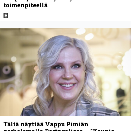
toimenpiteellä
Tältä näyttää Vappu Pimiän
perhelomalla Portugalissa – ”Kaunis