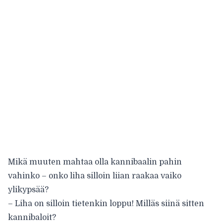
Mikä muuten mahtaa olla kannibaalin pahin
vahinko – onko liha silloin liian raakaa vaiko
ylikypsää?
– Liha on silloin tietenkin loppu! Milläs siinä sitten
kannibaloit?