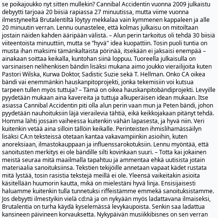
se poikajoukko nyt sitten mullekin? Cannibal Accidentin vuonna 2009 julkaistu
debyytti tarjoaa 20 biisiä rapiassa 27 minuutissa, mutta viime vuonna
ilmestyneeltä Brutalentiltä löytyy mekkalaa vain kymmenen kappaleen ja alle
20 minuutin verran. Lennu ounastelee, että kolmas julkaisu on mitoiltaan
jostain näiden kahden ääripään välistä. – Alun perin tarkoitus oli tehdä 30 biisiä
viiteentoista minuuttiin, mutta se ”hyvä" idea kuopattiin. Tosin puoli tuntia on
musta ihan maksimi tämänkaltaista pörinää, itsekään ei jaksaisi enempää –
ainakaan soittaa keikalla, kuntohan siinä loppuu. Tuoreella julkaisulla on
varsinaisen nelihenkisen bändin lisäksi mukana aimo joukko vierailijoita kuten
Pastori Wilska, Kurwa Doktor, Sadistic Suzie sekä T. Hellman. Onko CA oikea
bändi vai enemmänkin hauskanpitoprojekti, jonka tekemisiin voi kutsua
tarpeen tullen myös tuttuja? – Tämä on oikea hauskanpitobändiprojekti. Levyille
pyydetään mukaan aina kavereita ja tuttuja alkuperäisen idean mukaan. Itse
asiassa Cannibal Accidentin piti olla alun perin vaan mun ja Peten bändi, johon
pyydetään nauhoituksiin läjä vierailevia tähtiä, eikä keikkojakaan pitänyt tehdä.
Homma lähti jossain vaiheessa kuitenkin vähän lapasesta, ja hyvä niin. Veri
kuitenkin vetää aina silloin tällöin keikalle. Perinteisten ihmislihamässäilyn
lisäksi CA:n teksteissä otetaan kantaa vakavampiinkin asioihin, kuten
anoreksiaan, ilmastokauppaan ja influenssarokotuksiin. Lennu myöntää, että
sanoitusten merkitys ei ole bändille silti kovinkaan suuri. – Totta kai jokainen
meistä seuraa mitä maailmalla tapahtuu ja ammentaa ehkä uutisista jotain
materiaalia sanoituksiinsa. Tekstien tekijöille annetaan vapaat kädet rustata
mitä lystää, tosin rasistia tekstejä meillä ei ole. Yleensä vaikeitakin asioita
käsitellään huumorin kautta, mikä on mielestäni hyvä linja. Ensisijaisesti
haluamme kuitenkin tulla tunnetuksi riffeistämme emmekä sanoituksistamme.
Jos debyytti ilmestyikin vielä cd:nä ja on nykyään myös
ladattavana ilmaiseksi
,
Brutalentia on turha käydä kyselemässä levykaupoista.
Senkin
saa ladattua
kansineen päivineen korvauksetta. Nykypäivän musiikkibisnes on sen verran