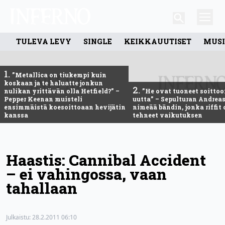
TULEVA LEVY
SINGLE
KEIKKAUUTISET
MUSI
1.
”Metallica on tiukempi kuin
koskaan ja te haluatte jonkun
2.
nulikan yrittävän olla Hetfield?” –
”He ovat tuoneet soittoo
Pepper Keenan muisteli
uutta” – Sepulturan Andreas
ensimmäistä koesoittoaan hevijätin
nimeää bändin, jonka riffit
kanssa
tehneet vaikutuksen
Haastis: Cannibal Accident
– ei vahingossa, vaan
tahallaan
Julkaistu:
28.2.2011 06:10