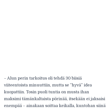
– Alun perin tarkoitus oli tehdä 30 biisiä
viiteentoista minuuttiin, mutta se ”hyvä” idea
kuopattiin. Tosin puoli tuntia on musta ihan
maksimi tämänkaltaista pörinää, itsekään ei jaksaisi
enempää – ainakaan soittaa keikalla, kuntohan siinä