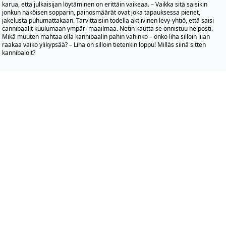
karua, että julkaisijan löytäminen on erittäin vaikeaa. – Vaikka sitä saisikin
jonkun näköisen sopparin, painosmäärät ovat joka tapauksessa pienet,
jakelusta puhumattakaan. Tarvittaisiin todella aktiivinen levy-yhtiö, että saisi
cannibaalit kuulumaan ympäri maailmaa. Netin kautta se onnistuu helposti.
Mikä muuten mahtaa olla kannibaalin pahin vahinko – onko liha silloin liian
raakaa vaiko ylikypsää? – Liha on silloin tietenkin loppu! Milläs siinä sitten
kannibaloit?