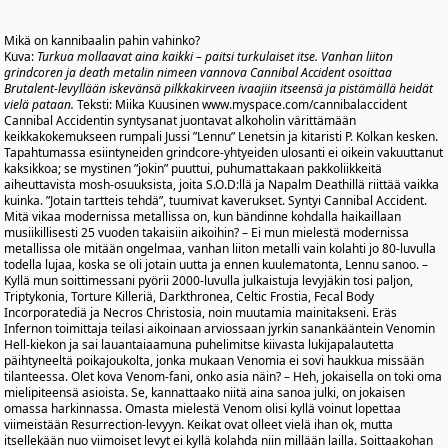
Mikä on kannibaalin pahin vahinko?
Kuva:
Turkua mollaavat aina kaikki – paitsi turkulaiset itse. Vanhan liiton
grindcoren ja death metalin nimeen vannova Cannibal Accident osoittaa
Brutalent-levyllään iskevänsä pilkkakirveen ivaajiin itseensä ja pistämällä heidät
vielä pataan.
Teksti: Miika Kuusinen
www.myspace.com/cannibalaccident
Cannibal Accidentin syntysanat juontavat alkoholin värittämään
keikkakokemukseen rumpali Jussi ”Lennu” Lenetsin ja kitaristi P. Kolkan kesken.
Tapahtumassa esiintyneiden grindcore-yhtyeiden ulosanti ei oikein vakuuttanut
kaksikkoa; se mystinen ”jokin” puuttui, puhumattakaan pakkoliikkeitä
aiheuttavista mosh-osuuksista, joita S.O.D:llä ja Napalm Deathillä riittää vaikka
kuinka. ”Jotain tartteis tehdä”, tuumivat kaverukset. Syntyi Cannibal Accident.
Mitä vikaa modernissa metallissa on, kun bändinne kohdalla haikaillaan
musiikillisesti 25 vuoden takaisiin aikoihin? – Ei mun mielestä modernissa
metallissa ole mitään ongelmaa, vanhan liiton metalli vain kolahti jo 80-luvulla
todella lujaa, koska se oli jotain uutta ja ennen kuulematonta, Lennu sanoo. –
Kyllä mun soittimessani pyörii 2000-luvulla julkaistuja levyjäkin tosi paljon,
Triptykonia, Torture Killeriä, Darkthronea, Celtic Frostia, Fecal Body
Incorporatediä ja Necros Christosia, noin muutamia mainitakseni. Eräs
Infernon toimittaja teilasi aikoinaan arviossaan jyrkin sanankääntein Venomin
Hell-kiekon ja sai lauantaiaamuna puhelimitse kiivasta lukijapalautetta
päihtyneeltä poikajoukolta, jonka mukaan Venomia ei sovi haukkua missään
tilanteessa. Olet kova Venom-fani, onko asia näin? – Heh, jokaisella on toki oma
mielipiteensä asioista. Se, kannattaako niitä aina sanoa julki, on jokaisen
omassa harkinnassa. Omasta mielestä Venom olisi kyllä voinut lopettaa
viimeistään Resurrection-levyyn. Keikat ovat olleet vielä ihan ok, mutta
itsellekään nuo viimoiset levyt ei kyllä kolahda niin millään lailla. Soittaakohan