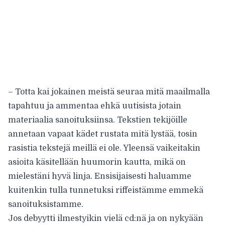
– Totta kai jokainen meistä seuraa mitä maailmalla
tapahtuu ja ammentaa ehkä uutisista jotain
materiaalia sanoituksiinsa. Tekstien tekijöille
annetaan vapaat kädet rustata mitä lystää, tosin
rasistia tekstejä meillä ei ole. Yleensä vaikeitakin
asioita käsitellään huumorin kautta, mikä on
mielestäni hyvä linja. Ensisijaisesti haluamme
kuitenkin tulla tunnetuksi riffeistämme emmekä
sanoituksistamme.
Jos debyytti ilmestyikin vielä cd:nä ja on nykyään