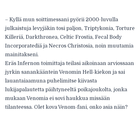
– Kyllä mun soittimessani pyörii 2000-luvulla
julkaistuja levyjäkin tosi paljon, Triptykonia, Torture
Killeriä, Darkthronea, Celtic Frostia, Fecal Body
Incorporatediä ja Necros Christosia, noin muutamia
mainitakseni.
Eräs Infernon toimittaja teilasi aikoinaan arviossaan
jyrkin sanankääntein Venomin Hell-kiekon ja sai
lauantaiaamuna puhelimitse kiivasta
lukijapalautetta päihtyneeltä poikajoukolta, jonka
mukaan Venomia ei sovi haukkua missään
tilanteessa. Olet kova Venom-fani, onko asia näin?