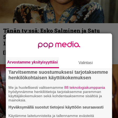
Tänän tv:ssä: Esko Salminen ja Satu
Silvo tekevät hienot pääroolit vuoden
1984 menestyselokuvassa
Arvostamme yksityisyyttäsi
Valintasi
Tarvitsemme suostumuksesi tarjotaksemme
henkilökohtaisen käyttökokemuksen
Me ja huolellisesti valitsemamme
88 teknologiakumppania
hyödynnämme henkilötietoja tarjotaksemme paremman
käyttäjäkokemuksen sekä kohdentaaksemme sisältöä ja
mainoksia.
Hyväksymällä suostut tietojesi käyttöön seuraavasti
Käytämme laitetunnisteita ja tallennamme evästeitä