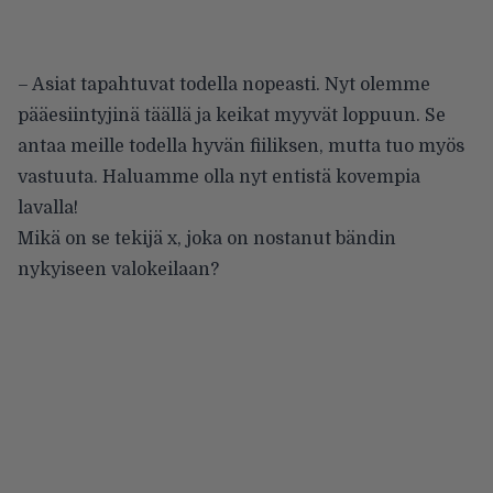
– Asiat tapahtuvat todella nopeasti. Nyt olemme
pääesiintyjinä täällä ja keikat myyvät loppuun. Se
antaa meille todella hyvän fiiliksen, mutta tuo myös
vastuuta. Haluamme olla nyt entistä kovempia
lavalla!
Mikä on se tekijä x, joka on nostanut bändin
nykyiseen valokeilaan?