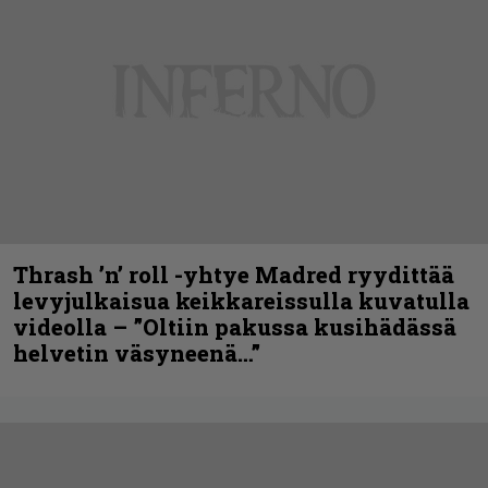
Thrash ’n’ roll -yhtye Madred ryydittää
levyjulkaisua keikkareissulla kuvatulla
videolla – ”Oltiin pakussa kusihädässä
helvetin väsyneenä…”