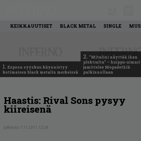
KEIKKAUUTISET
BLACK METAL
SINGLE
MUS
2.
”Mitalini näyttää ihan
plektralta” – huippu-uimari
1.
Espoon syyskuu käynnistyy
jamittelee Megadethiä
kotimaisen black metalin merkeissä
palkinnollaan
Haastis: Rival Sons pysyy
kiireisenä
Julkaistu:
7.11.2011 12:29