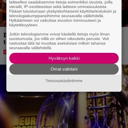
laitteellesi saadaksemme tietoja esimerkiksi sivuista, joilla
vierailit, IP-osoitteestasi sekä laitteesi ominaisuuksista.
Pääset tutustumaan yksityiskohtaisesti käyttötarkoituksiin ja
teknologiakumppaneihimme seuraavalla välilehdellä.
Hylkääminen voi vaikuttaa sivuston toimivuuteen ja
käytettävyyteen.
Eurojackpotista 80 000 euroa Suomeen –
Jotkin teknologiamme voivat käsitellä tietoja myös ilman
suostumusta, jos niillä on siihen oikeutettu peruste. Voit
tänne
vastustaa tätä tai muuttaa asetuksiasi milloin tahansa
seuraavalla välilehdellä.
Hyväksyn kaikki
Omat valintani
Tietosuojakäytäntömme