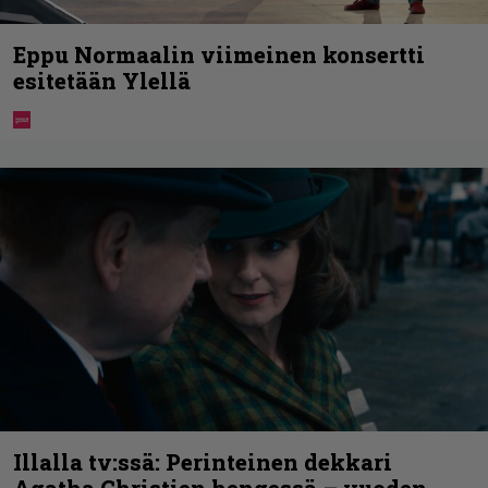
Eppu Normaalin viimeinen konsertti
esitetään Ylellä
Illalla tv:ssä: Perinteinen dekkari
Agatha Christien hengessä – vuoden