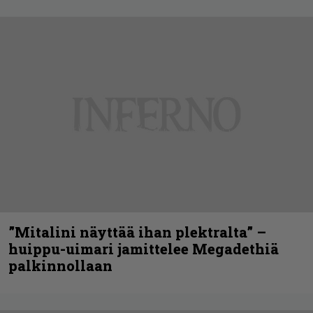
”Mitalini näyttää ihan plektralta” –
huippu-uimari jamittelee Megadethiä
palkinnollaan