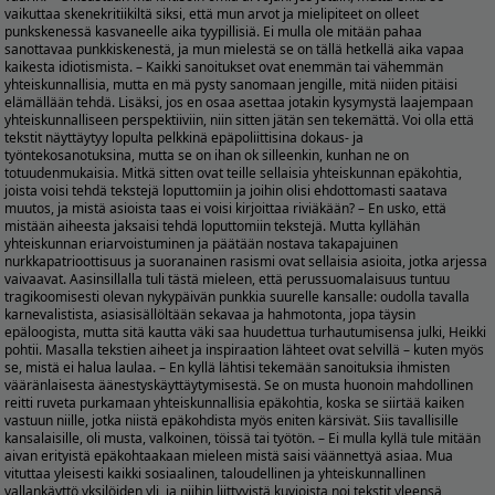
vaikuttaa skenekritiikiltä siksi, että mun arvot ja mielipiteet on olleet
punkskenessä kasvaneelle aika tyypillisiä. Ei mulla ole mitään pahaa
sanottavaa punkkiskenestä, ja mun mielestä se on tällä hetkellä aika vapaa
kaikesta idiotismista. – Kaikki sanoitukset ovat enemmän tai vähemmän
yhteiskunnallisia, mutta en mä pysty sanomaan jengille, mitä niiden pitäisi
elämällään tehdä. Lisäksi, jos en osaa asettaa jotakin kysymystä laajempaan
yhteiskunnalliseen perspektiiviin, niin sitten jätän sen tekemättä. Voi olla että
tekstit näyttäytyy lopulta pelkkinä epäpoliittisina dokaus- ja
työntekosanotuksina, mutta se on ihan ok silleenkin, kunhan ne on
totuudenmukaisia. Mitkä sitten ovat teille sellaisia yhteiskunnan epäkohtia,
joista voisi tehdä tekstejä loputtomiin ja joihin olisi ehdottomasti saatava
muutos, ja mistä asioista taas ei voisi kirjoittaa riviäkään? – En usko, että
mistään aiheesta jaksaisi tehdä loputtomiin tekstejä. Mutta kyllähän
yhteiskunnan eriarvoistuminen ja päätään nostava takapajuinen
nurkkapatrioottisuus ja suoranainen rasismi ovat sellaisia asioita, jotka arjessa
vaivaavat. Aasinsillalla tuli tästä mieleen, että perussuomalaisuus tuntuu
tragikoomisesti olevan nykypäivän punkkia suurelle kansalle: oudolla tavalla
karnevalistista, asiasisällöltään sekavaa ja hahmotonta, jopa täysin
epäloogista, mutta sitä kautta väki saa huudettua turhautumisensa julki, Heikki
pohtii. Masalla tekstien aiheet ja inspiraation lähteet ovat selvillä – kuten myös
se, mistä ei halua laulaa. – En kyllä lähtisi tekemään sanoituksia ihmisten
vääränlaisesta äänestyskäyttäytymisestä. Se on musta huonoin mahdollinen
reitti ruveta purkamaan yhteiskunnallisia epäkohtia, koska se siirtää kaiken
vastuun niille, jotka niistä epäkohdista myös eniten kärsivät. Siis tavallisille
kansalaisille, oli musta, valkoinen, töissä tai työtön. – Ei mulla kyllä tule mitään
aivan erityistä epäkohtaakaan mieleen mistä saisi väännettyä asiaa. Mua
vituttaa yleisesti kaikki sosiaalinen, taloudellinen ja yhteiskunnallinen
vallankäyttö yksilöiden yli, ja niihin liittyvistä kuvioista noi tekstit yleensä