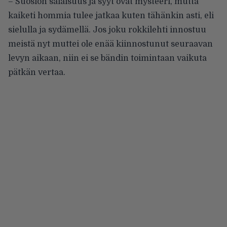
– Suosion salaisuus ja syyt ovat mysteeri, mutta
kaiketi hommia tulee jatkaa kuten tähänkin asti, eli
sielulla ja sydämellä. Jos joku rokkilehti innostuu
meistä nyt muttei ole enää kiinnostunut seuraavan
levyn aikaan, niin ei se bändin toimintaan vaikuta
pätkän vertaa.