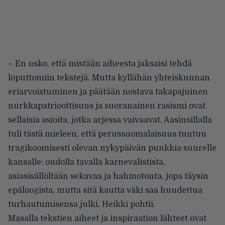
– En usko, että mistään aiheesta jaksaisi tehdä
loputtomiin tekstejä. Mutta kyllähän yhteiskunnan
eriarvoistuminen ja päätään nostava takapajuinen
nurkkapatrioottisuus ja suoranainen rasismi ovat
sellaisia asioita, jotka arjessa vaivaavat. Aasinsillalla
tuli tästä mieleen, että perussuomalaisuus tuntuu
tragikoomisesti olevan nykypäivän punkkia suurelle
kansalle: oudolla tavalla karnevalistista,
asiasisällöltään sekavaa ja hahmotonta, jopa täysin
epäloogista, mutta sitä kautta väki saa huudettua
turhautumisensa julki, Heikki pohtii.
Masalla tekstien aiheet ja inspiraation lähteet ovat