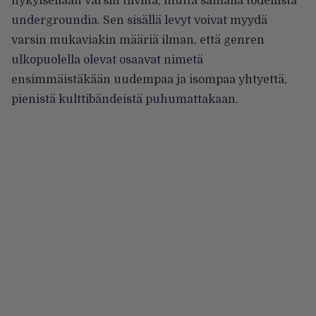
nykyisellään varsin tiiviitä, mutta samalla todellista
undergroundia. Sen sisällä levyt voivat myydä
varsin mukaviakin määriä ilman, että genren
ulkopuolella olevat osaavat nimetä
ensimmäistäkään uudempaa ja isompaa yhtyettä,
pienistä kulttibändeistä puhumattakaan.