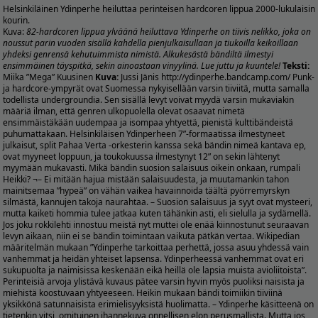
Helsinkiläinen Ydinperhe heiluttaa perinteisen hardcoren lippua 2000-lukulaisin
kourin.
Kuva:
82-hardcoren lippua ylväänä heiluttava Ydinperhe on tiivis nelikko, joka on
noussut parin vuoden sisällä kahdella pienjulkaisullaan ja tiukoilla keikoillaan
yhdeksi genrensä kehutuimmista nimistä. Alkukesästä bändiltä ilmestyi
ensimmäinen täyspitkä, sekin ainoastaan vinyylinä. Lue juttu ja kuuntele!
Teksti:
Miika ”Mega” Kuusinen
Kuva:
Jussi Jänis
http://ydinperhe.bandcamp.com/
Punk-
ja hardcore-ympyrät ovat Suomessa nykyisellään varsin tiiviitä, mutta samalla
todellista undergroundia. Sen sisällä levyt voivat myydä varsin mukaviakin
määriä ilman, että genren ulkopuolella olevat osaavat nimetä
ensimmäistäkään uudempaa ja isompaa yhtyettä, pienistä kulttibändeistä
puhumattakaan. Helsinkiläisen Ydinperheen 7”-formaatissa ilmestyneet
julkaisut, split Pahaa Verta -orkesterin kanssa sekä bändin nimeä kantava ep,
ovat myyneet loppuun, ja toukokuussa ilmestynyt 12” on sekin lähtenyt
myymään mukavasti. Mikä bändin suosion salaisuus oikein onkaan, rumpali
Heikki? ¬– Ei mitään hajua mistään salaisuudesta, ja muutamankin tahon
mainitsemaa ”hypeä” on vähän vaikea havainnoida täältä pyörremyrskyn
silmästä, kannujen takoja naurahtaa. – Suosion salaisuus ja syyt ovat mysteeri,
mutta kaiketi hommia tulee jatkaa kuten tähänkin asti, eli sielulla ja sydämellä.
Jos joku rokkilehti innostuu meistä nyt muttei ole enää kiinnostunut seuraavan
levyn aikaan, niin ei se bändin toimintaan vaikuta pätkän vertaa. Wikipedian
määritelmän mukaan ”Ydinperhe tarkoittaa perhettä, jossa asuu yhdessä vain
vanhemmat ja heidän yhteiset lapsensa. Ydinperheessä vanhemmat ovat eri
sukupuolta ja naimisissa keskenään eikä heillä ole lapsia muista avioliitoista”.
Perinteisiä arvoja ylistävä kuvaus pätee varsin hyvin myös puoliksi naisista ja
miehistä koostuvaan yhtyeeseen. Heikin mukaan bändi toimiikin tiiviinä
yksikkönä satunnaisista erimielisyyksistä huolimatta. – Ydinperhe käsitteenä on
tietenkin vitsi, omituinen ihannekuva onnellisen elon perusmallista. Mutta jos