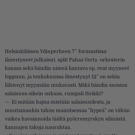
Helsinkiläisen Ydinperheen 7”-formaatissa
ilmestyneet julkaisut, split Pahaa Verta -orkesterin
kanssa sekä bändin nimeä kantava ep, ovat myyneet
loppuun, ja toukokuussa ilmestynyt 12” on sekin
lähtenyt myymään mukavasti. Mikä bändin suosion
salaisuus oikein onkaan, rumpali Heikki?
¬– Ei mitään hajua mistään salaisuudesta, ja
muutamankin tahon mainitsemaa ”hypeä” on vähän
vaikea havainnoida täältä pyörremyrskyn silmästä,
kannujen takoja naurahtaa.