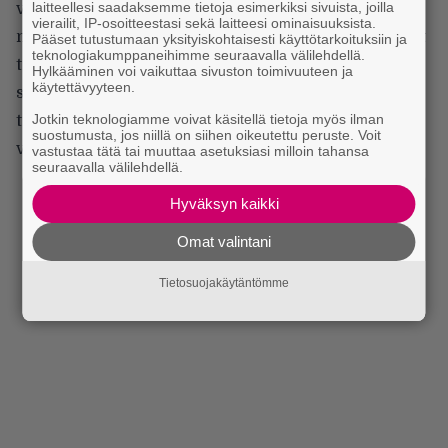
laitteellesi saadaksemme tietoja esimerkiksi sivuista, joilla
vaan oikein koe sitä mielekkääksi ulosannin
vierailit, IP-osoitteestasi sekä laitteesi ominaisuuksista.
muodoksi mulle. Varmaan sitten, kun tätä on tehnyt
Pääset tutustumaan yksityiskohtaisesti käyttötarkoituksiin ja
teknologiakumppaneihimme seuraavalla välilehdellä.
tarpeeksi kauan, ei jaksa muuta kun rokata. Nyt
Hylkääminen voi vaikuttaa sivuston toimivuuteen ja
käytettävyyteen.
sanoitukset syntyy niin hitaan ja vaivalloisen työn
Jotkin teknologiamme voivat käsitellä tietoja myös ilman
tuloksena, että ei siinä pääse paljo revittelemään,
suostumusta, jos niillä on siihen oikeutettu peruste. Voit
vokalisti Masa lisää.
vastustaa tätä tai muuttaa asetuksiasi milloin tahansa
seuraavalla välilehdellä.
Hyväksyn kaikki
Omat valintani
Tietosuojakäytäntömme