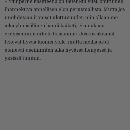
– Ydinperhe käsitteenä on tietenkin vitsi, omituinen
ihannekuva onnellisen elon perusmallista. Mutta jos
unohdetaan ironiset ulottuvuudet, niin ollaan me
aika yhteisöllinen bändi kaiketi, ei ainakaan
erityisemmin inhota toisiamme. Joskus skismat
tekevät hyvää luomistyölle, mutta meillä jutut
etenevät useimmiten aika hyvässä hengessä ja
yksissä tuumin.