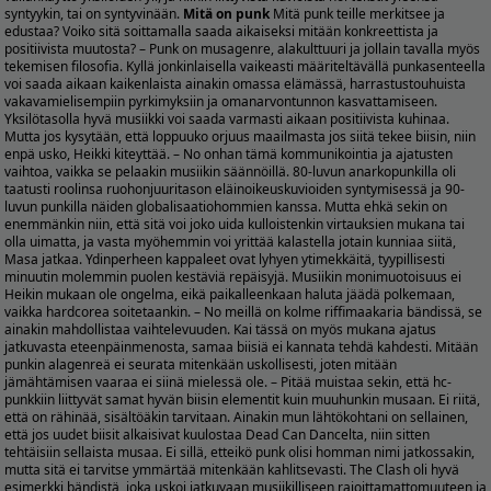
syntyykin, tai on syntyvinään.
Mitä on punk
Mitä punk teille merkitsee ja
edustaa? Voiko sitä soittamalla saada aikaiseksi mitään konkreettista ja
positiivista muutosta? – Punk on musagenre, alakulttuuri ja jollain tavalla myös
tekemisen filosofia. Kyllä jonkinlaisella vaikeasti määriteltävällä punkasenteella
voi saada aikaan kaikenlaista ainakin omassa elämässä, harrastustouhuista
vakavamielisempiin pyrkimyksiin ja omanarvontunnon kasvattamiseen.
Yksilötasolla hyvä musiikki voi saada varmasti aikaan positiivista kuhinaa.
Mutta jos kysytään, että loppuuko orjuus maailmasta jos siitä tekee biisin, niin
enpä usko, Heikki kiteyttää. – No onhan tämä kommunikointia ja ajatusten
vaihtoa, vaikka se pelaakin musiikin säännöillä. 80-luvun anarkopunkilla oli
taatusti roolinsa ruohonjuuritason eläinoikeuskuvioiden syntymisessä ja 90-
luvun punkilla näiden globalisaatiohommien kanssa. Mutta ehkä sekin on
enemmänkin niin, että sitä voi joko uida kulloistenkin virtauksien mukana tai
olla uimatta, ja vasta myöhemmin voi yrittää kalastella jotain kunniaa siitä,
Masa jatkaa. Ydinperheen kappaleet ovat lyhyen ytimekkäitä, tyypillisesti
minuutin molemmin puolen kestäviä repäisyjä. Musiikin monimuotoisuus ei
Heikin mukaan ole ongelma, eikä paikalleenkaan haluta jäädä polkemaan,
vaikka hardcorea soitetaankin. – No meillä on kolme riffimaakaria bändissä, se
ainakin mahdollistaa vaihtelevuuden. Kai tässä on myös mukana ajatus
jatkuvasta eteenpäinmenosta, samaa biisiä ei kannata tehdä kahdesti. Mitään
punkin alagenreä ei seurata mitenkään uskollisesti, joten mitään
jämähtämisen vaaraa ei siinä mielessä ole. – Pitää muistaa sekin, että hc-
punkkiin liittyvät samat hyvän biisin elementit kuin muuhunkin musaan. Ei riitä,
että on rähinää, sisältöäkin tarvitaan. Ainakin mun lähtökohtani on sellainen,
että jos uudet biisit alkaisivat kuulostaa Dead Can Dancelta, niin sitten
tehtäisiin sellaista musaa. Ei sillä, etteikö punk olisi homman nimi jatkossakin,
mutta sitä ei tarvitse ymmärtää mitenkään kahlitsevasti. The Clash oli hyvä
esimerkki bändistä, joka uskoi jatkuvaan musiikilliseen rajoittamattomuuteen ja