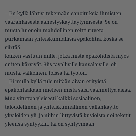
– En kyllä lähtisi tekemään sanoituksia ihmisten
vääränlaisesta äänestyskäyttäytymisestä. Se on
musta huonoin mahdollinen reitti ruveta
purkamaan yhteiskunnallisia epäkohtia, koska se
siirtää
kaiken vastuun niille, jotka niistä epäkohdista myös
eniten kärsivät. Siis tavallisille kansalaisille, oli
musta, valkoinen, töissä tai työtön.
– Ei mulla kyllä tule mitään aivan erityistä
epäkohtaakaan mieleen mistä saisi väännettyä asiaa.
Mua vituttaa yleisesti kaikki sosiaalinen,
taloudellinen ja yhteiskunnallinen vallankäyttö
yksilöiden yli, ja niihin liittyvistä kuvioista noi tekstit
yleensä syntyykin, tai on syntyvinään.