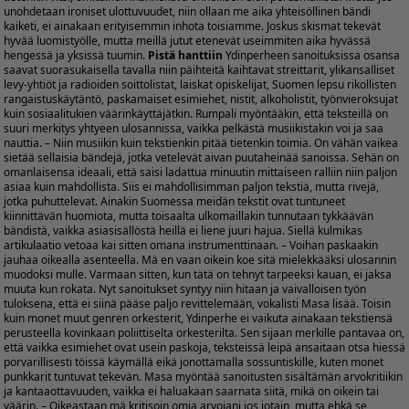
unohdetaan ironiset ulottuvuudet, niin ollaan me aika yhteisöllinen bändi
kaiketi, ei ainakaan erityisemmin inhota toisiamme. Joskus skismat tekevät
hyvää luomistyölle, mutta meillä jutut etenevät useimmiten aika hyvässä
hengessä ja yksissä tuumin.
Pistä hanttiin
Ydinperheen sanoituksissa osansa
saavat suorasukaisella tavalla niin päihteitä kaihtavat streittarit, ylikansalliset
levy-yhtiöt ja radioiden soittolistat, laiskat opiskelijat, Suomen lepsu rikollisten
rangaistuskäytäntö, paskamaiset esimiehet, nistit, alkoholistit, työnvieroksujat
kuin sosiaalitukien väärinkäyttäjätkin. Rumpali myöntääkin, että teksteillä on
suuri merkitys yhtyeen ulosannissa, vaikka pelkästä musiikistakin voi ja saa
nauttia. – Niin musiikin kuin tekstienkin pitää tietenkin toimia. On vähän vaikea
sietää sellaisia bändejä, jotka vetelevät aivan puutaheinää sanoissa. Sehän on
omanlaisensa ideaali, että saisi ladattua minuutin mittaiseen ralliin niin paljon
asiaa kuin mahdollista. Siis ei mahdollisimman paljon tekstiä, mutta rivejä,
jotka puhuttelevat. Ainakin Suomessa meidän tekstit ovat tuntuneet
kiinnittävän huomiota, mutta toisaalta ulkomaillakin tunnutaan tykkäävän
bändistä, vaikka asiasisällöstä heillä ei liene juuri hajua. Siellä kulmikas
artikulaatio vetoaa kai sitten omana instrumenttinaan. – Voihan paskaakin
jauhaa oikealla asenteella. Mä en vaan oikein koe sitä mielekkääksi ulosannin
muodoksi mulle. Varmaan sitten, kun tätä on tehnyt tarpeeksi kauan, ei jaksa
muuta kun rokata. Nyt sanoitukset syntyy niin hitaan ja vaivalloisen työn
tuloksena, että ei siinä pääse paljo revittelemään, vokalisti Masa lisää. Toisin
kuin monet muut genren orkesterit, Ydinperhe ei vaikuta ainakaan tekstiensä
perusteella kovinkaan poliittiselta orkesterilta. Sen sijaan merkille pantavaa on,
että vaikka esimiehet ovat usein paskoja, teksteissä leipä ansaitaan otsa hiessä
porvarillisesti töissä käymällä eikä jonottamalla sossuntiskille, kuten monet
punkkarit tuntuvat tekevän. Masa myöntää sanoitusten sisältämän arvokritiikin
ja kantaaottavuuden, vaikka ei haluakaan saarnata siitä, mikä on oikein tai
väärin. – Oikeastaan mä kritisoin omia arvojani jos jotain, mutta ehkä se