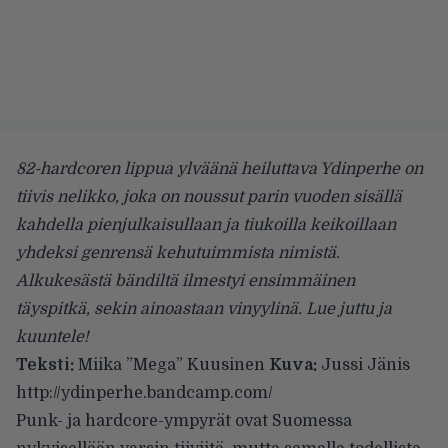
82-hardcoren lippua ylväänä heiluttava Ydinperhe on
tiivis nelikko, joka on noussut parin vuoden sisällä
kahdella pienjulkaisullaan ja tiukoilla keikoillaan
yhdeksi genrensä kehutuimmista nimistä.
Alkukesästä bändiltä ilmestyi ensimmäinen
täyspitkä, sekin ainoastaan vinyylinä. Lue juttu ja
kuuntele!
Teksti:
Miika ”Mega” Kuusinen
Kuva:
Jussi Jänis
http://ydinperhe.bandcamp.com/
Punk- ja hardcore-ympyrät ovat Suomessa