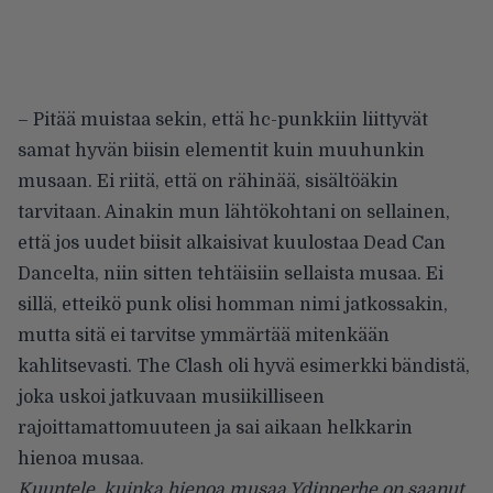
– Pitää muistaa sekin, että hc-punkkiin liittyvät
samat hyvän biisin elementit kuin muuhunkin
musaan. Ei riitä, että on rähinää, sisältöäkin
tarvitaan. Ainakin mun lähtökohtani on sellainen,
että jos uudet biisit alkaisivat kuulostaa Dead Can
Dancelta, niin sitten tehtäisiin sellaista musaa. Ei
sillä, etteikö punk olisi homman nimi jatkossakin,
mutta sitä ei tarvitse ymmärtää mitenkään
kahlitsevasti. The Clash oli hyvä esimerkki bändistä,
joka uskoi jatkuvaan musiikilliseen
rajoittamattomuuteen ja sai aikaan helkkarin
hienoa musaa.
Kuuntele, kuinka hienoa musaa Ydinperhe on saanut