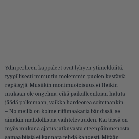
Ydinperheen kappaleet ovat lyhyen ytimekkäitä,
tyypillisesti minuutin molemmin puolen kestäviä
repäisyjä. Musiikin monimuotoisuus ei Heikin
mukaan ole ongelma, eikä paikalleenkaan haluta
jäädä polkemaan, vaikka hardcorea soitetaankin.
– No meillä on kolme riffimaakaria bändissä, se
ainakin mahdollistaa vaihtelevuuden. Kai tässä on
myös mukana ajatus jatkuvasta eteenpäinmenosta,
samaa biisiä ei kannata tehdä kahdesti. Mitään