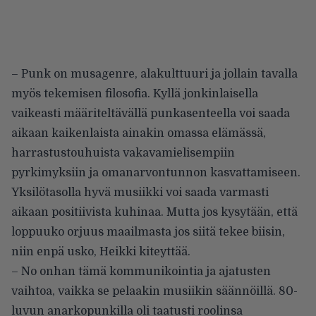
– Punk on musagenre, alakulttuuri ja jollain tavalla
myös tekemisen filosofia. Kyllä jonkinlaisella
vaikeasti määriteltävällä punkasenteella voi saada
aikaan kaikenlaista ainakin omassa elämässä,
harrastustouhuista vakavamielisempiin
pyrkimyksiin ja omanarvontunnon kasvattamiseen.
Yksilötasolla hyvä musiikki voi saada varmasti
aikaan positiivista kuhinaa. Mutta jos kysytään, että
loppuuko orjuus maailmasta jos siitä tekee biisin,
niin enpä usko, Heikki kiteyttää.
– No onhan tämä kommunikointia ja ajatusten
vaihtoa, vaikka se pelaakin musiikin säännöillä. 80-
luvun anarkopunkilla oli taatusti roolinsa