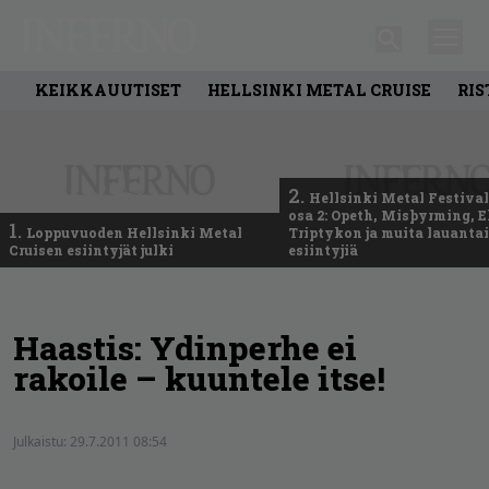
KEIKKAUUTISET
HELLSINKI METAL CRUISE
RIS
2.
Hellsinki Metal Festival
osa 2: Opeth, Misþyrming, E
1.
Loppuvuoden Hellsinki Metal
Triptykon ja muita lauanta
Cruisen esiintyjät julki
esiintyjiä
Haastis: Ydinperhe ei
rakoile – kuuntele itse!
Julkaistu:
29.7.2011 08:54