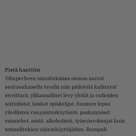
Pistä hanttiin
Ydinperheen sanoituksissa osansa saavat
suorasukaisella tavalla niin päihteitä kaihtavat
streittarit, ylikansalliset levy-yhtiöt ja radioiden
soittolistat, laiskat opiskelijat, Suomen lepsu
rikollisten rangaistuskäytäntö, paskamaiset
esimiehet, nistit, alkoholistit, työnvieroksujat kuin
sosiaalitukien väärinkäyttäjätkin. Rumpali