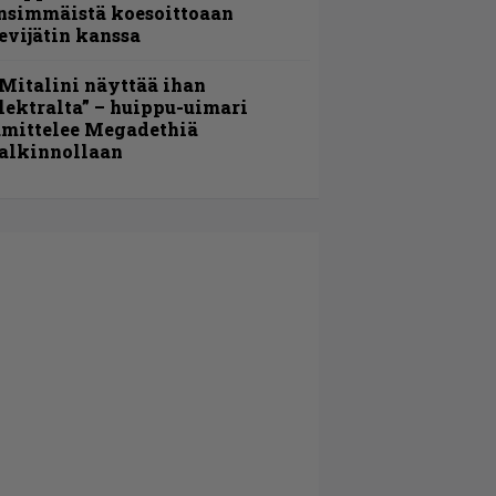
nsimmäistä koesoittoaan
evijätin kanssa
Mitalini näyttää ihan
lektralta” – huippu-uimari
amittelee Megadethiä
alkinnollaan