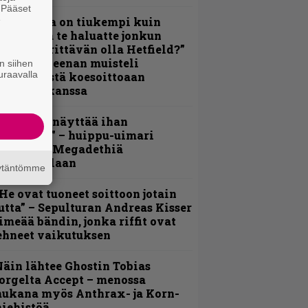
. Pääset
e
Metallica on tiukempi kuin
oskaan ja te haluatte jonkun
ulikan yrittävän olla Hetfield?”
 Pepper Keenan muisteli
n siihen
uraavalla
nsimmäistä koesoittoaan
evijätin kanssa
Mitalini näyttää ihan
lektralta” – huippu-uimari
amittelee Megadethiä
alkinnollaan
äytäntömme
He ovat tuoneet soittoon jotain
utta” – Sepulturan Andreas Kisser
imeää bändin, jonka riffit ovat
ehneet vaikutuksen
äin lähtee Ghostin Tobias
orgelta Accept – menossa
ukana myös Anthrax- ja Korn-
iehistöä