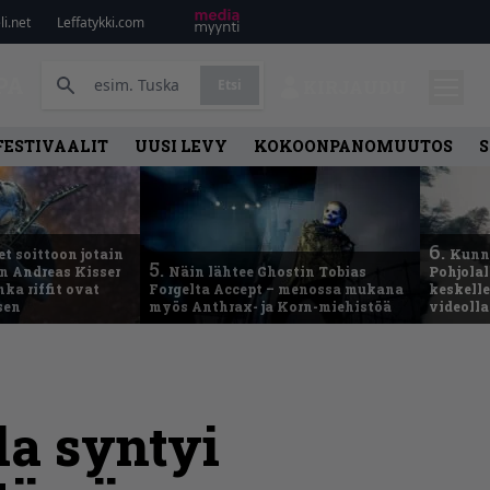
i.net
Leffatykki.com
PA
Etsi
KIRJAUDU
FESTIVAALIT
UUSI LEVY
KOKOONPANOMUUTOS
S
6.
t soittoon jotain
Kunni
5.
an Andreas Kisser
Näin lähtee Ghostin Tobias
Pohjolal
ka riffit ovat
Forgelta Accept – menossa mukana
keskelle
sen
myös Anthrax- ja Korn-miehistöä
videoll
la syntyi