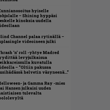
unnianosoitus hyiselle
ohjolalle – Shining hyppäsi
eskelle kinoksia uudella
ideollaan
lind Channel palaa rytinällä –
uplasingle videoineen julki
hrash ’n’ roll -yhtye Madred
yydittää levyjulkaisua
eikkareissulla kuvatulla
ideolla – ”Oltiin pakussa
usihädässä helvetin väsyneenä…”
Helloween- ja Gamma Ray -mies
ai Hansen julkaisi uuden
aistiaisen tulevalta
oololevyltä