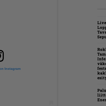
Live
Lop
Tava
Sepu
Rok
Tamp
Infe
väk
fest
 on Instagram
kak
esit
Pal
liit
Ene