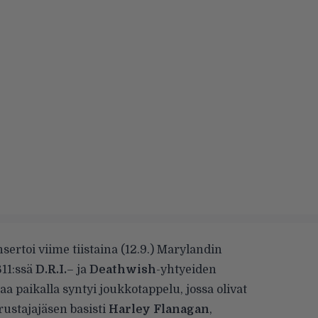
sertoi viime tiistaina (12.9.) Marylandin
611:ssä
D.R.I.
– ja
Deathwish
-yhtyeiden
 paikalla syntyi joukkotappelu, jossa olivat
rustajajäsen basisti
Harley Flanagan
,