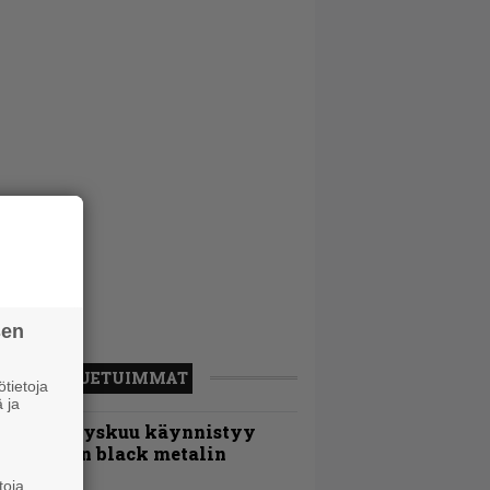
sen
LUETUIMMAT
tietoja
 ja
Espoon syyskuu käynnistyy
otimaisen black metalin
erkeissä
toja