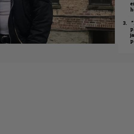
e
h
”
p
j
p