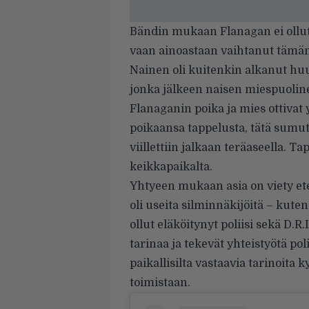
Bändin mukaan Flanagan ei ollut
vaan ainoastaan vaihtanut täm
Nainen oli kuitenkin alkanut hu
jonka jälkeen naisen miespuolinen
Flanaganin poika ja mies ottivat 
poikaansa tappelusta, tätä sumute
viillettiin jalkaan teräaseella. T
keikkapaikalta.
Yhtyeen mukaan asia on viety ete
oli useita silminnäkijöitä – kute
ollut eläköitynyt poliisi sekä D.R
tarinaa ja tekevät yhteistyötä p
paikallisilta vastaavia tarinoita 
toimistaan.