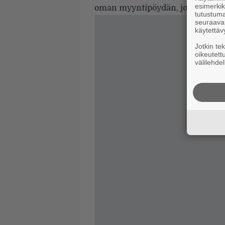
esimerkiks
oman myyntipöydän, jossa nämä m
tutustuma
seuraaval
käytettäv
Jotkin te
oikeutett
välilehdel