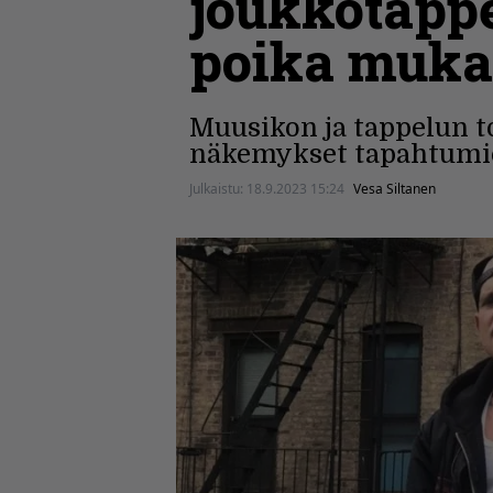
joukkotapp
poika muka
Muusikon ja tappelun t
näkemykset tapahtumien
Julkaistu:
18.9.2023 15:24
Vesa Siltanen