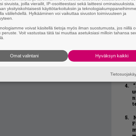
i sivuista, joilla vierailit, IP-osoitteestasi sekä laitteesi ominaisuuksista
ainostivat ja myivät lehtiään.
an yksityiskohtaisesti käyttötarkoituksiin ja teknologiakumppaneihimm
”
la välilehdellä. Hylkääminen voi vaikuttaa sivuston toimivuuteen ja
k
yyteen.
n
–
knologiamme voivat käsitellä tietoja myös ilman suostumusta, jos niillä o
u peruste. Voit vastustaa tätä tai muuttaa asetuksiasi milloin tahansa se
e
lä.
h
”
Omat valintani
Hyväksyn kaikki
p
j
p
Tietosuojak
”
u
n
t
N
F
m
m