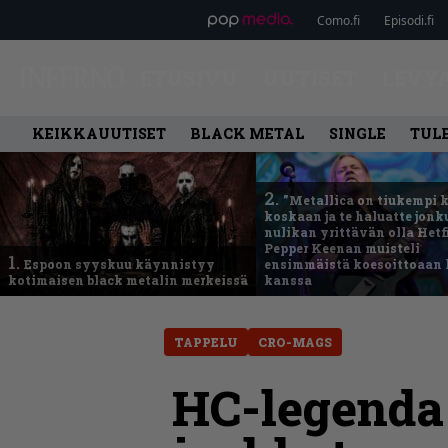
Como.fi
Episodi.fi
ETUSIVU
UUTISET
LEVY
KEIKKAUUTISET
BLACK METAL
SINGLE
TUL
2.
”Metallica on tiukempi 
koskaan ja te haluatte jonk
nulikan yrittävän olla Hetfi
Pepper Keenan muisteli
1.
Espoon syyskuu käynnistyy
ensimmäistä koesoittoaan 
kotimaisen black metalin merkeissä
kanssa
TAPPELU
CRO-MAGS
HC-legenda 