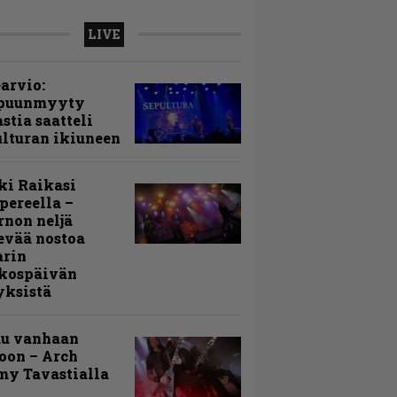
LIVE
arvio:
puunmyyty
stia saatteli
lturan ikiuneen
ki Raikasi
ereella –
rnon neljä
evää nostoa
arin
kospäivän
yksistä
uu vanhaan
toon – Arch
my Tavastialla