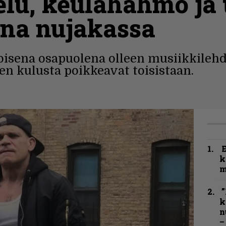
elu, keulahahmo ja
na nujakassa
oisena osapuolena olleen musiikkilehd
 kulusta poikkeavat toisistaan.
k
m
”
k
n
–