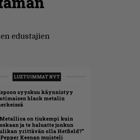
 tämän
en edustajien
LUETUIMMAT NYT
Espoon syyskuu käynnistyy
otimaisen black metalin
erkeissä
Metallica on tiukempi kuin
oskaan ja te haluatte jonkun
ulikan yrittävän olla Hetfield?”
 Pepper Keenan muisteli