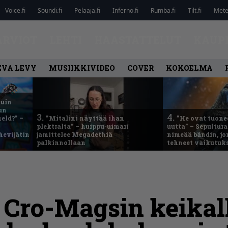
Voice.fi
Soundi.fi
Pelaaja.fi
Inferno.fi
Rumba.fi
Tilt.fi
Metel
ARVIOT
LEHTI
HAASTATTELUT
KAUP
EVA LEVY
MUSIIKKIVIDEO
COVER
KOKOELMA
kuin
un
3.
4.
eld?” –
”Mitalini näyttää ihan
”He ovat tuonee
plektralta” – huippu-uimari
uutta” – Sepultur
hevijätin
jamittelee Megadethiä
nimeää bändin, jon
palkinnollaan
tehneet vaikutuk
Cro-Magsin keikal