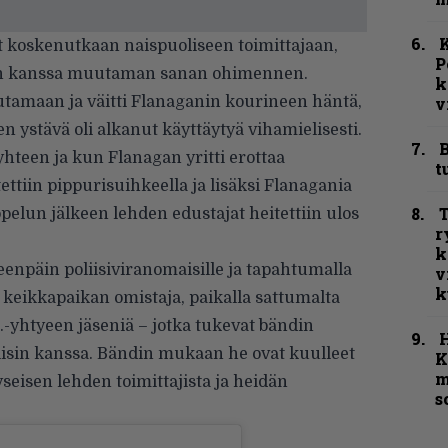
K
 koskenutkaan naispuoliseen toimittajaan,
P
än kanssa muutaman sanan ohimennen.
k
utamaan ja väitti Flanaganin kourineen häntä,
v
 ystävä oli alkanut käyttäytyä vihamielisesti.
B
yhteen ja kun Flanagan yritti erottaa
t
ttiin pippurisuihkeella ja lisäksi Flanagania
T
appelun jälkeen lehden edustajat heitettiin ulos
r
k
enpäin poliisiviranomaisille ja tapahtumalla
v
k
n keikkapaikan omistaja, paikalla sattumalta
.I.-yhtyeen jäseniä – jotka tukevat bändin
oliisin kanssa. Bändin mukaan he ovat kuulleet
K
m
kyseisen lehden toimittajista ja heidän
s