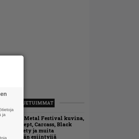
sen
LUETUIMMAT
tietoja
 ja
ellsinki Metal Festival kuvina,
sa 1 – Accept, Carcass, Black
abel Society ja muita
vauspäivän esiintyjiä
toja