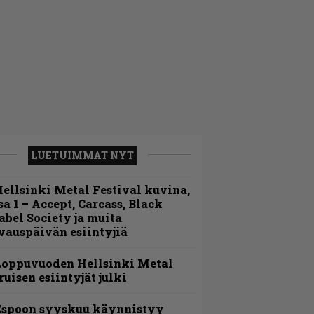
LUETUIMMAT NYT
ellsinki Metal Festival kuvina,
sa 1 – Accept, Carcass, Black
abel Society ja muita
vauspäivän esiintyjiä
Loppuvuoden Hellsinki Metal
ruisen esiintyjät julki
Espoon syyskuu käynnistyy