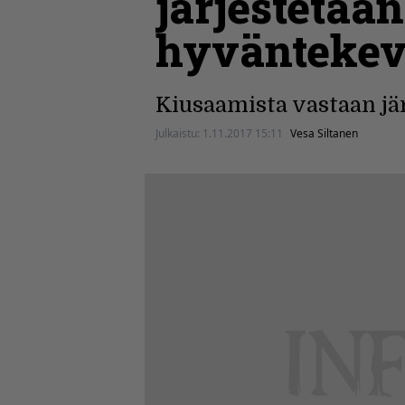
järjestetää
hyväntekev
Kiusaamista vastaan jär
Julkaistu:
1.11.2017 15:11
Vesa Siltanen