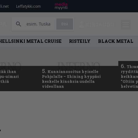
i.net
Leffatykki.com
PA
Etsi
KIRJAUDU
HELLSINKI METAL CRUISE
RISTEILY
BLACK METAL
6.
Thras
5.
tää ihan
Kunnianosoitus hyiselle
ryydittä
ppu-uimari
Pohjolalle – Shining hyppäsi
keikkare
ethiä
keskelle kinoksia uudella
”Oltiin
videollaan
helveti
a