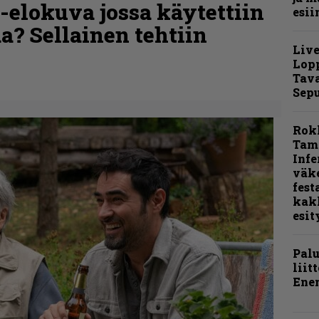
o-elokuva jossa käytettiin
esii
a? Sellainen tehtiin
Live
Lop
Tava
Sepu
Rok
Tamp
Infe
väk
fest
kak
esit
Pal
liit
Ene