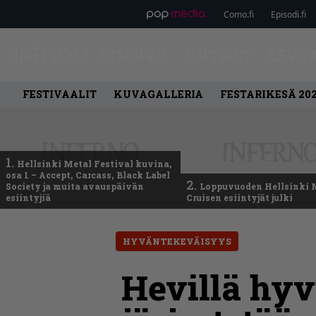
Como.fi
Episodi.fi
ETUSIVU
UUTISET
LEVY
FESTIVAALIT
KUVAGALLERIA
FESTARIKESÄ 20
1.
Hellsinki Metal Festival kuvina,
osa 1 – Accept, Carcass, Black Label
2.
Society ja muita avauspäivän
Loppuvuoden Hellsinki 
esiintyjiä
Cruisen esiintyjät julki
HYVÄNTEKEVÄISYYS
Hevillä hyv