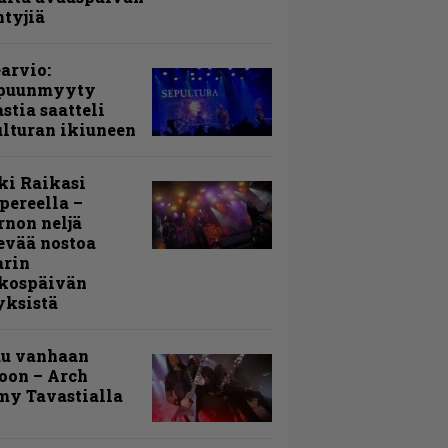
ntyjiä
arvio:
puunmyyty
stia saatteli
lturan ikiuneen
ki Raikasi
ereella –
rnon neljä
evää nostoa
arin
kospäivän
yksistä
uu vanhaan
toon – Arch
my Tavastialla