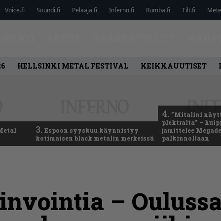
Voice.fi
Soundi.fi
Pelaaja.fi
Inferno.fi
Rumba.fi
Tilt.fi
Metel
ARVIOT
LEHTI
HAASTATTELUT
KAUP
26
HELLSINKI METAL FESTIVAL
KEIKKAUUTISET
4.
”Mitalini näyt
plektralta” – hui
3.
Metal
Espoon syyskuu käynnistyy
jamittelee Megad
kotimaisen black metalin merkeissä
palkinnollaan
invointia – Ouluss