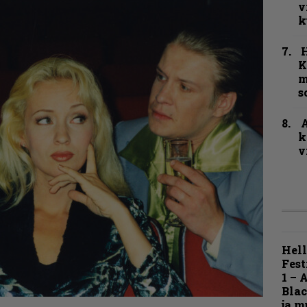
v
k
K
m
s
A
k
v
Hell
Fest
1 – 
Blac
ja m