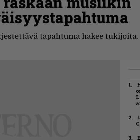
n raskaan musiikin
äisyystapahtuma
jestettävä tapahtuma hakee tukijoita.
H
o
L
a
C