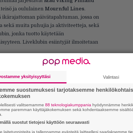
tumaa järjestävät
Mad Viking Finland
teisö ja oululainen
Mournful Lines
.
 ikärajattoman päivätapahtuman, jossa on
ekä muita puhujia ja aktiviteetteja, sekä
bin, jonka tuotto käytetään
yyteen. Liveklubin esiintyjät ilmoitetaan
eita ja tukijoita. Lisätietoa antaa Mournful
uhelimitse (040 6351 010) tai sähköpostitse
.com.
vostamme yksityisyyttäsi
Valintasi
semme suostumuksesi tarjotaksemme henkilökohtai
ökokemuksen
lellisesti valitsemamme
88 teknologiakumppania
hyödynnämme henkilö
semme paremman käyttäjäkokemuksen sekä kohdentaaksemme sisältöä
H
a.
o
ällä suostut tietojesi käyttöön seuraavasti
L
a
laitetunnisteita ja tallennamme evästeitä laitteellesi saadaksemme tie