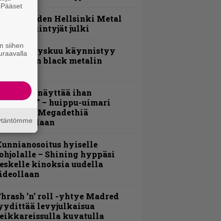
. Pääset
e
Loppuvuoden Hellsinki Metal
ruisen esiintyjät julki
n siihen
Espoon syyskuu käynnistyy
uraavalla
otimaisen black metalin
erkeissä
Mitalini näyttää ihan
lektralta” – huippu-uimari
amittelee Megadethiä
äytäntömme
alkinnollaan
unnianosoitus hyiselle
ohjolalle – Shining hyppäsi
eskelle kinoksia uudella
ideollaan
hrash ’n’ roll -yhtye Madred
yydittää levyjulkaisua
eikkareissulla kuvatulla