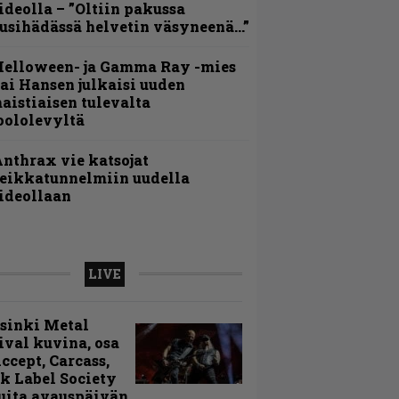
ideolla – ”Oltiin pakussa
usihädässä helvetin väsyneenä…”
Helloween- ja Gamma Ray -mies
ai Hansen julkaisi uuden
aistiaisen tulevalta
oololevyltä
nthrax vie katsojat
eikkatunnelmiin uudella
ideollaan
LIVE
sinki Metal
ival kuvina, osa
Accept, Carcass,
k Label Society
uita avauspäivän