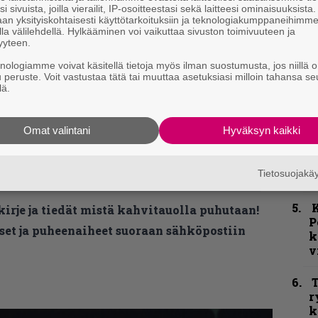
i sivuista, joilla vierailit, IP-osoitteestasi sekä laitteesi ominaisuuksista
an yksityiskohtaisesti käyttötarkoituksiin ja teknologiakumppaneihimm
la välilehdellä. Hylkääminen voi vaikuttaa sivuston toimivuuteen ja
C
yyteen.
knologiamme voivat käsitellä tietoja myös ilman suostumusta, jos niillä o
u peruste. Voit vastustaa tätä tai muuttaa asetuksiasi milloin tahansa se
k
lä.
m
Omat valintani
Hyväksyn kaikki
”
p
j
Tietosuojak
p
K
kirje ja tiedät mistä kahvitauolla puhutaan!
P
et ja puheenaiheet suoraan sähköpostiin
k
v
T
r
k