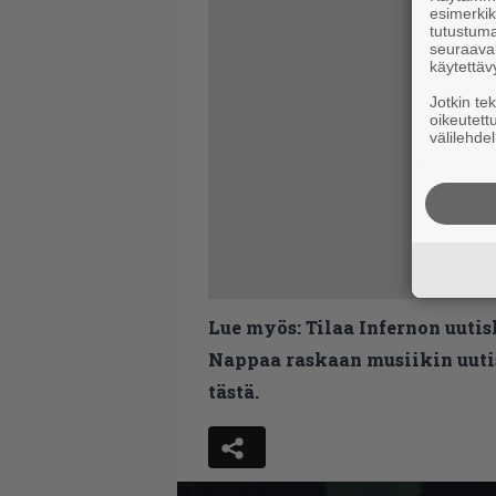
esimerkiks
tutustuma
seuraaval
käytettäv
Jotkin te
oikeutett
välilehdel
Lue myös:
Tilaa Infernon uutis
Nappaa raskaan musiikin uutis
tästä.