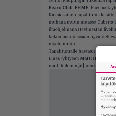
Oulun kaupungin tukemaa tapah
Beard Club
,
FHMF–
Facebook-yh
Kaksiosainen tapahtuma käsittää
mukana muun muassa Tubettajia s
iltaohjelmana Hevimestan liveklu
kokonaisuudessaan hyväntekeväis
myöhemmin.
Tapahtumalle haetaan nyt sponsor
Lines -yhtyeen
Matti Halonen
p
matti.halonen[at]mournfullines
Ar
Tarvit
käytt
Me ja huo
tarjotak
mainoksi
Hyväksym
Käytämme 