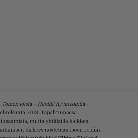
n
Toinen toista – Hevillä hyvinvointia
-
helmikuuta 2018. Tapahtumassa
iusaamista, mutta yhtälailla kaikkea
antamisen tärkeys nostetaan isoon rooliin.