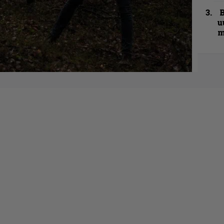
B
u
m