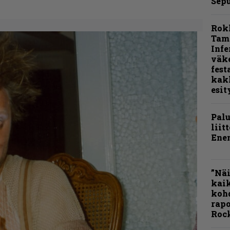
Sepu
Rok
Tamp
Infe
väk
fest
kak
esit
Pal
liit
Ene
”Näi
kaik
kohd
rapo
Rock