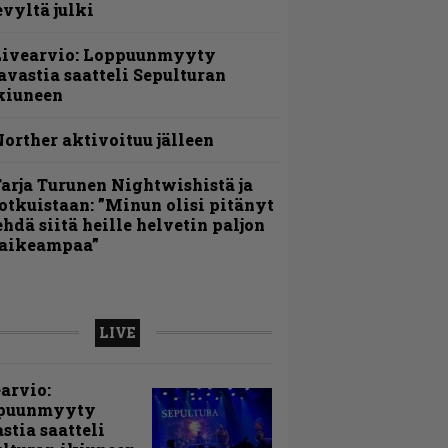
evyltä julki
Livearvio: Loppuunmyyty
avastia saatteli Sepulturan
kiuneen
orther aktivoituu jälleen
arja Turunen Nightwishistä ja
otkuistaan: ”Minun olisi pitänyt
ehdä siitä heille helvetin paljon
aikeampaa”
LIVE
arvio:
puunmyyty
stia saatteli