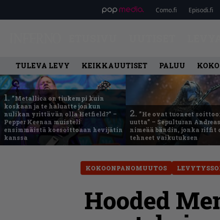
Como.fi
Episodi.fi
ETUSIVU
UUTISET
LEVY
TULEVA LEVY
KEIKKAUUTISET
PALUU
KOKO
1.
”Metallica on tiukempi kuin
koskaan ja te haluatte jonkun
2.
nulikan yrittävän olla Hetfield?” –
”He ovat tuoneet soittoo
Pepper Keenan muisteli
uutta” – Sepulturan Andreas
ensimmäistä koesoittoaan hevijätin
nimeää bändin, jonka riffit
kanssa
tehneet vaikutuksen
KOKOONPANOMUUTOS
LEVYTYSSO
Hooded Me