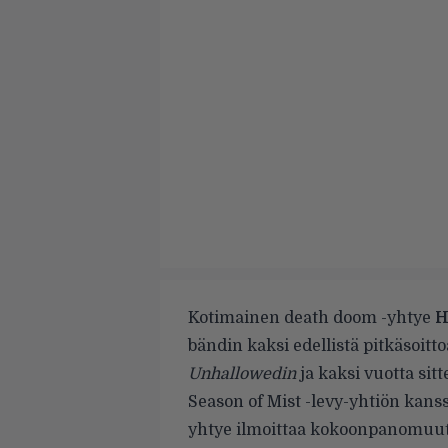
Kotimainen death doom -yhtye
H
bändin kaksi edellistä pitkäsoit
Unhallowedin
ja kaksi vuotta si
Season of Mist -levy-yhtiön kans
yhtye ilmoittaa kokoonpanomuut