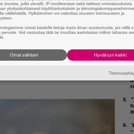
h
i sivuista, joilla vierailit, IP-osoitteestasi sekä laitteesi ominaisuuksista
an yksityiskohtaisesti käyttötarkoituksiin ja teknologiakumppaneihimm
la välilehdellä. Hylkääminen voi vaikuttaa sivuston toimivuuteen ja
”
yyteen.
u
knologiamme voivat käsitellä tietoja myös ilman suostumusta, jos niillä o
n
u peruste. Voit vastustaa tätä tai muuttaa asetuksiasi milloin tahansa se
t
lä.
B
u
Omat valintani
Hyväksyn kaikki
kirje ja tiedät mistä kahvitauolla puhutaan!
m
et ja puheenaiheet suoraan sähköpostiin
Tietosuojak
S
S
r
”
t
m
Y
–