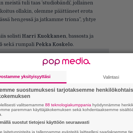
meistä tuli taas ’studiobändi’, jollainen
koitus ollakin, olemme päättäneet erota
ässä hengessä ja jatkamme triona”, yhtye
is solisti
Harri Kuokkanen
, bassosta ja
ö
sekä rumpali
Pekka Koskelo
.
vostamme yksityisyyttäsi
Valintasi
semme suostumuksesi tarjotaksemme henkilökohtai
ökokemuksen
lellisesti valitsemamme
88 teknologiakumppania
hyödynnämme henkilö
”
semme paremman käyttäjäkokemuksen sekä kohdentaaksemme sisältöä
k
a.
n
ällä suostut tietojesi käyttöön seuraavasti
–
e
laitetunnisteita ja tallennamme evästeitä laitteellesi saadaksemme tie