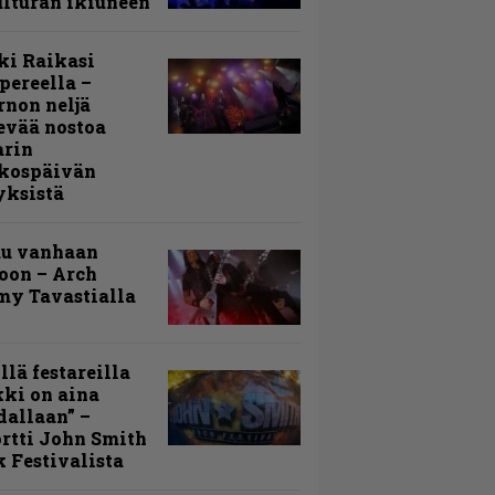
lturan ikiuneen
ki Raikasi
ereella –
rnon neljä
evää nostoa
arin
kospäivän
yksistä
uu vanhaan
toon – Arch
my Tavastialla
llä festareilla
ki on aina
allaan” –
rtti John Smith
 Festivalista