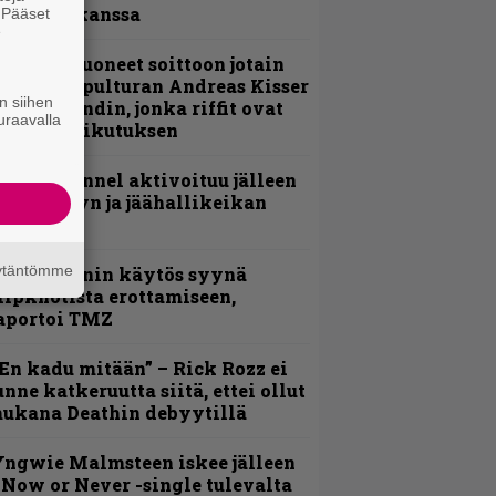
evijätin kanssa
. Pääset
e
He ovat tuoneet soittoon jotain
utta” – Sepulturan Andreas Kisser
n siihen
imeää bändin, jonka riffit ovat
uraavalla
ehneet vaikutuksen
lind Channel aktivoituu jälleen
uden levyn ja jäähallikeikan
erkeissä
äytäntömme
id Wilsonin käytös syynä
lipknotista erottamiseen,
aportoi TMZ
En kadu mitään” – Rick Rozz ei
unne katkeruutta siitä, ettei ollut
ukana Deathin debyytillä
ngwie Malmsteen iskee jälleen
 Now or Never -single tulevalta