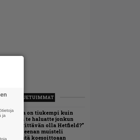
sen
LUETUIMMAT
tietoja
Metallica on tiukempi kuin
 ja
oskaan ja te haluatte jonkun
ulikan yrittävän olla Hetfield?”
 Pepper Keenan muisteli
nsimmäistä koesoittoaan
toja