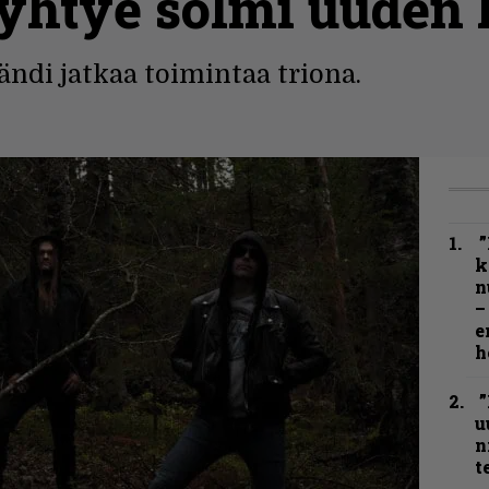
yhtye solmi uuden l
ändi jatkaa toimintaa triona.
”
k
n
–
e
h
”
u
n
t