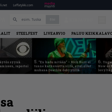
i.net
Leffatykki.com
PA
Etsi
KIRJAUDU
AALIT
STEELFEST
LIVEARVIO
PALUU KEIKKALAVO
5.
6.
käytös syynä
”En kadu mitään” – Rick Rozz ei
Yngwi
tamiseen, raportoi
tunne katkeruutta siitä, ettei ollut
Now or N
mukana Deathin debyytillä
levyltä 
sa