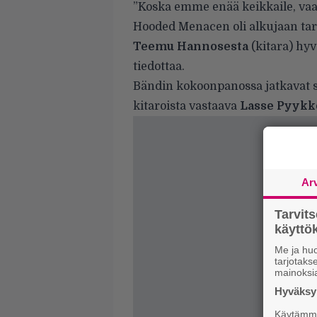
”Koska emme enää keikkaile, vaan 
Hooded Menacen oli alkujaan tar
Teemu Hannosesta
(kitara) hyv
tiedottaa.
Bändin kokoonpanossa jatkavat si
kitaroista vastaava
Lasse Pyykk
Ar
Tarvit
käytt
Me ja huo
tarjotak
mainoksi
Hyväksym
Käytämme 