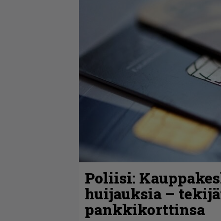
Poliisi: Kauppakes
huijauksia – tekij
pankkikorttinsa