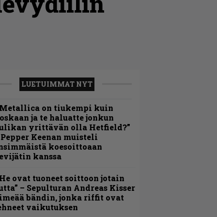
evydiilin
LUETUIMMAT NYT
Metallica on tiukempi kuin
oskaan ja te haluatte jonkun
ulikan yrittävän olla Hetfield?”
 Pepper Keenan muisteli
nsimmäistä koesoittoaan
evijätin kanssa
He ovat tuoneet soittoon jotain
utta” – Sepulturan Andreas Kisser
imeää bändin, jonka riffit ovat
ehneet vaikutuksen