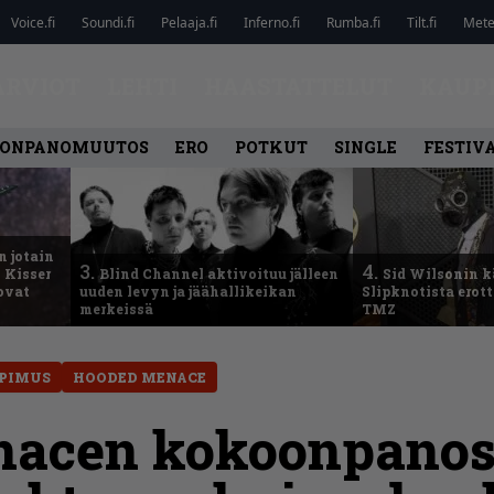
Voice.fi
Soundi.fi
Pelaaja.fi
Inferno.fi
Rumba.fi
Tilt.fi
Metel
ARVIOT
LEHTI
HAASTATTELUT
KAUP
ONPANOMUUTOS
ERO
POTKUT
SINGLE
FESTIV
n jotain
3.
4.
 Kisser
Blind Channel aktivoituu jälleen
Sid Wilsonin 
 ovat
uuden levyn ja jäähallikeikan
Slipknotista erot
merkeissä
TMZ
PIMUS
HOODED MENACE
nacen kokoonpanos