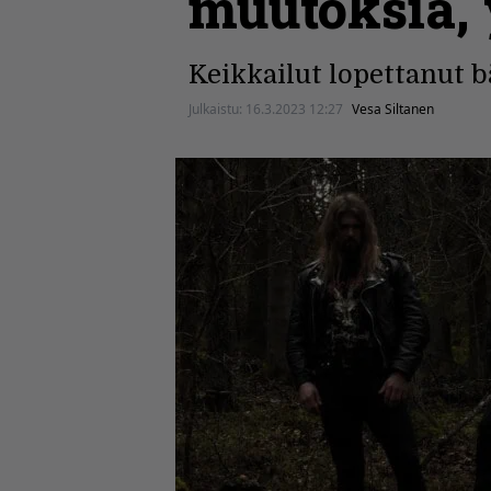
muutoksia, 
Keikkailut lopettanut b
Julkaistu:
16.3.2023 12:27
Vesa Siltanen