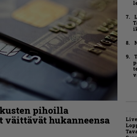
l
T
i
N
T
p
t
v
kusten pihoilla
ät väittävät hukanneensa
Live
Lop
Tava