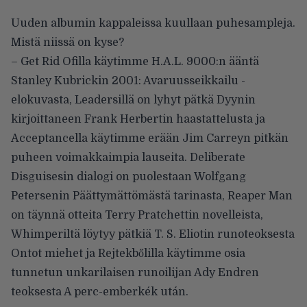
Uuden albumin kappaleissa kuullaan puhesampleja.
Mistä niissä on kyse?
– Get Rid Ofilla käytimme H.A.L. 9000:n ääntä
Stanley Kubrickin 2001: Avaruusseikkailu -
elokuvasta, Leadersillä on lyhyt pätkä Dyynin
kirjoittaneen Frank Herbertin haastattelusta ja
Acceptancella käytimme erään Jim Carreyn pitkän
puheen voimakkaimpia lauseita. Deliberate
Disguisesin dialogi on puolestaan Wolfgang
Petersenin Päättymättömästä tarinasta, Reaper Man
on täynnä otteita Terry Pratchettin novelleista,
Whimperiltä löytyy pätkiä T. S. Eliotin runoteoksesta
Ontot miehet ja Rejtekbőlilla käytimme osia
tunnetun unkarilaisen runoilijan Ady Endren
teoksesta A perc-emberkék után.