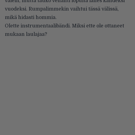
välein, mutta tauko venähti lopulta lähes kahdeksi
vuodeksi. Rumpalimmekin vaihtui tässä välissä,
mikä hidasti hommia.
Olette instrumentaalibändi. Miksi ette ole ottaneet
mukaan laulajaa?