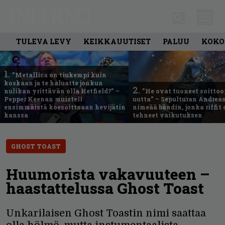
TULEVA LEVY
KEIKKAUUTISET
PALUU
KOKO
1.
”Metallica on tiukempi kuin
koskaan ja te haluatte jonkun
2.
nulikan yrittävän olla Hetfield?” –
”He ovat tuoneet soittoo
Pepper Keenan muisteli
uutta” – Sepulturan Andreas
ensimmäistä koesoittoaan hevijätin
nimeää bändin, jonka riffit
kanssa
tehneet vaikutuksen
GHOST TOAST
Huumorista vakavuuteen –
haastattelussa Ghost Toast
Unkarilaisen Ghost Toastin nimi saattaa