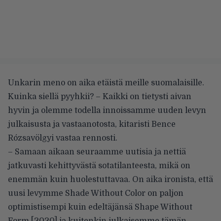
Unkarin meno on aika etäistä meille suomalaisille.
Kuinka siellä pyyhkii? – Kaikki on tietysti aivan
hyvin ja olemme todella innoissamme uuden levyn
julkaisusta ja vastaanotosta, kitaristi Bence
Rózsavölgyi vastaa rennosti.
– Samaan aikaan seuraamme uutisia ja nettiä
jatkuvasti kehittyvästä sotatilanteesta, mikä on
enemmän kuin huolestuttavaa. On aika ironista, että
uusi levymme Shade Without Color on paljon
optimistisempi kuin edeltäjänsä Shape Without
Form [2020] ja kuitenkin julkaisemme tämän