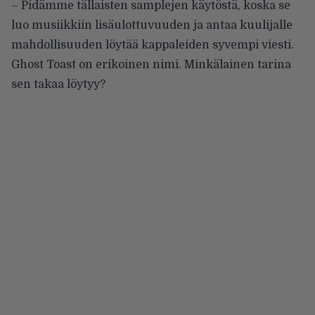
– Pidämme tällaisten samplejen käytöstä, koska se
luo musiikkiin lisäulottuvuuden ja antaa kuulijalle
mahdollisuuden löytää kappaleiden syvempi viesti.
Ghost Toast on erikoinen nimi. Minkälainen tarina
sen takaa löytyy?