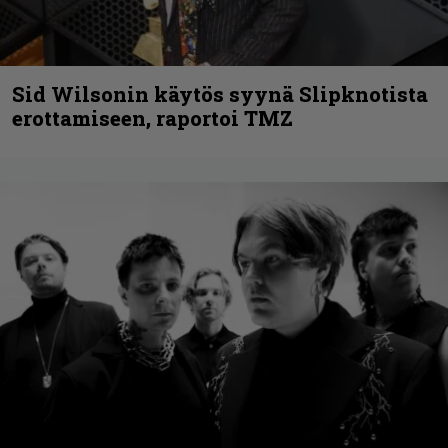
Sid Wilsonin käytös syynä Slipknotista
erottamiseen, raportoi TMZ