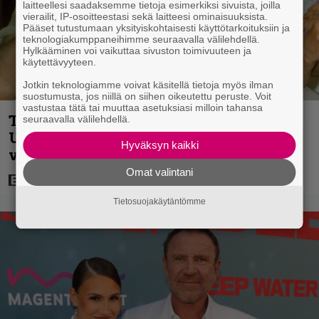
laitteellesi saadaksemme tietoja esimerkiksi sivuista, joilla
vierailit, IP-osoitteestasi sekä laitteesi ominaisuuksista.
Pääset tutustumaan yksityiskohtaisesti käyttötarkoituksiin ja
teknologiakumppaneihimme seuraavalla välilehdellä.
Hylkääminen voi vaikuttaa sivuston toimivuuteen ja
käytettävyyteen.
Jotkin teknologiamme voivat käsitellä tietoja myös ilman
suostumusta, jos niillä on siihen oikeutettu peruste. Voit
vastustaa tätä tai muuttaa asetuksiasi milloin tahansa
Tänään tv:ssä: Vesa-Matti Loiri palasi
seuraavalla välilehdellä.
Uunon rooliin vuonna 1998 – Spede
Hyväksyn kaikki
vetäytyi sivummalle
Omat valintani
Tietosuojakäytäntömme