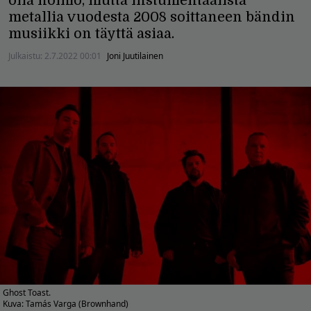
olla hölmö, mutta instumentaalista
metallia vuodesta 2008 soittaneen bändin
musiikki on täyttä asiaa.
Julkaistu:
2.7.2022 00:01
Joni Juutilainen
Ghost Toast.
Kuva: Tamás Varga (Brownhand)