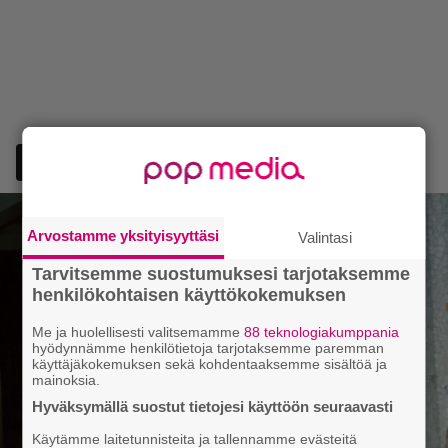
Arvostamme yksityisyyttäsi
Valintasi
Tarvitsemme suostumuksesi tarjotaksemme
henkilökohtaisen käyttökokemuksen
Me ja huolellisesti valitsemamme
88 teknologiakumppania
hyödynnämme henkilötietoja tarjotaksemme paremman
käyttäjäkokemuksen sekä kohdentaaksemme sisältöä ja
mainoksia.
Hyväksymällä suostut tietojesi käyttöön seuraavasti
Käytämme laitetunnisteita ja tallennamme evästeitä