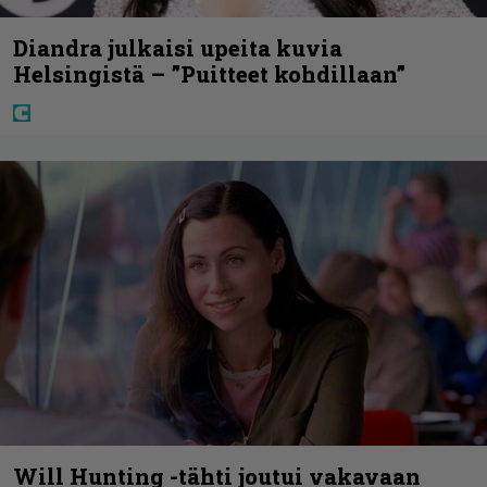
Diandra julkaisi upeita kuvia
Helsingistä – ”Puitteet kohdillaan”
Will Hunting -tähti joutui vakavaan