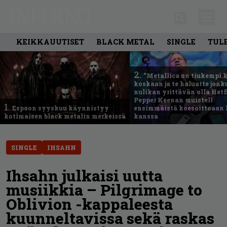
KEIKKAUUTISET
BLACK METAL
SINGLE
TUL
2.
”Metallica on tiukempi 
koskaan ja te haluatte jonk
nulikan yrittävän olla Hetfi
Pepper Keenan muisteli
1.
Espoon syyskuu käynnistyy
ensimmäistä koesoittoaan 
kotimaisen black metalin merkeissä
kanssa
SINGLE
IHSAHN
Ihsahn julkaisi uutta
musiikkia – Pilgrimage to
Oblivion -kappaleesta
kuunneltavissa sekä raskas