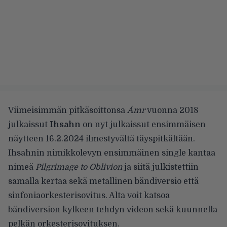
Viimeisimmän pitkäsoittonsa
Ámr
vuonna 2018
julkaissut
Ihsahn
on nyt julkaissut ensimmäisen
näytteen 16.2.2024 ilmestyvältä täyspitkältään.
Ihsahnin nimikkolevyn ensimmäinen single kantaa
nimeä
Pilgrimage to Oblivion
ja siitä julkistettiin
samalla kertaa sekä metallinen bändiversio että
sinfoniaorkesterisovitus. Alta voit katsoa
bändiversion kylkeen tehdyn videon sekä kuunnella
pelkän orkesterisovituksen.