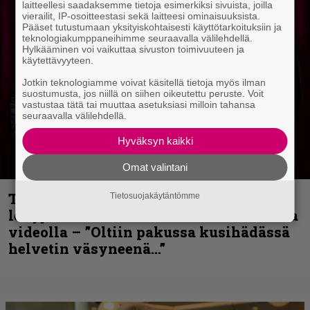
laitteellesi saadaksemme tietoja esimerkiksi sivuista, joilla
vierailit, IP-osoitteestasi sekä laitteesi ominaisuuksista.
Pääset tutustumaan yksityiskohtaisesti käyttötarkoituksiin ja
teknologiakumppaneihimme seuraavalla välilehdellä.
Hylkääminen voi vaikuttaa sivuston toimivuuteen ja
käytettävyyteen.
Jotkin teknologiamme voivat käsitellä tietoja myös ilman
suostumusta, jos niillä on siihen oikeutettu peruste. Voit
vastustaa tätä tai muuttaa asetuksiasi milloin tahansa
seuraavalla välilehdellä.
Hyväksyn kaikki
Omat valintani
Thrash ’n’ roll -yhtye Madred ryydittää
Tietosuojakäytäntömme
levyjulkaisua keikkareissulla kuvatulla
videolla – ”Oltiin pakussa kusihädässä
helvetin väsyneenä…”