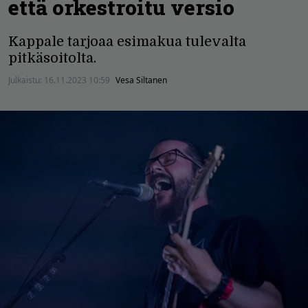
että orkestroitu versio
Kappale tarjoaa esimakua tulevalta
pitkäsoitolta.
Julkaistu:
16.11.2023 10:59
Vesa Siltanen