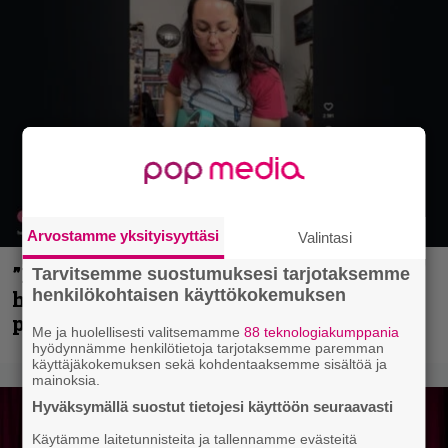
Arvostamme yksityisyyttäsi
Valintasi
”Mitalini näyttää ihan plektralta” –
Tarvitsemme suostumuksesi tarjotaksemme
henkilökohtaisen käyttökokemuksen
huippu-uimari jamittelee Megadethiä
palkinnollaan
Me ja huolellisesti valitsemamme
88 teknologiakumppania
hyödynnämme henkilötietoja tarjotaksemme paremman
käyttäjäkokemuksen sekä kohdentaaksemme sisältöä ja
mainoksia.
Hyväksymällä suostut tietojesi käyttöön seuraavasti
Käytämme laitetunnisteita ja tallennamme evästeitä