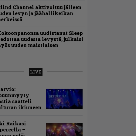
lind Channel aktivoituu jälleen
uden levyn ja jäähallikeikan
erkeissä
Kokoonpanonsa uudistanut Sleep
iedottaa uudesta levystä, julkaisi
yös uuden maistiaisen
LIVE
arvio:
puunmyyty
stia saatteli
lturan ikiuneen
ki Raikasi
ereella –
rnon neljä