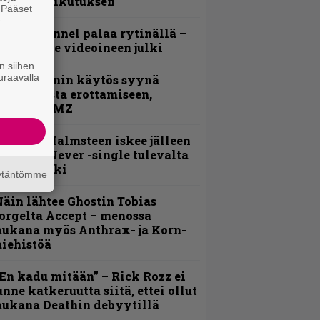
ehneet vaikutuksen
. Pääset
e
lind Channel palaa rytinällä –
uplasingle videoineen julki
n siihen
uraavalla
id Wilsonin käytös syynä
lipknotista erottamiseen,
aportoi TMZ
ngwie Malmsteen iskee jälleen
 Now or Never -single tulevalta
evyltä julki
äytäntömme
äin lähtee Ghostin Tobias
orgelta Accept – menossa
ukana myös Anthrax- ja Korn-
iehistöä
En kadu mitään” – Rick Rozz ei
unne katkeruutta siitä, ettei ollut
ukana Deathin debyytillä