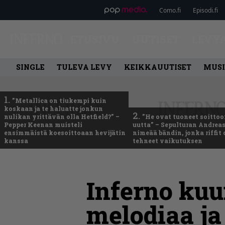
Como.fi
Episodi.fi
ETUSIVU
UUTISET
LEVY
SINGLE
TULEVA LEVY
KEIKKAUUTISET
MUSI
1.
”Metallica on tiukempi kuin
koskaan ja te haluatte jonkun
2.
nulikan yrittävän olla Hetfield?” –
”He ovat tuoneet soittoo
Pepper Keenan muisteli
uutta” – Sepulturan Andreas
ensimmäistä koesoittoaan hevijätin
nimeää bändin, jonka riffit
kanssa
tehneet vaikutuksen
Inferno kuu
melodiaa ja 