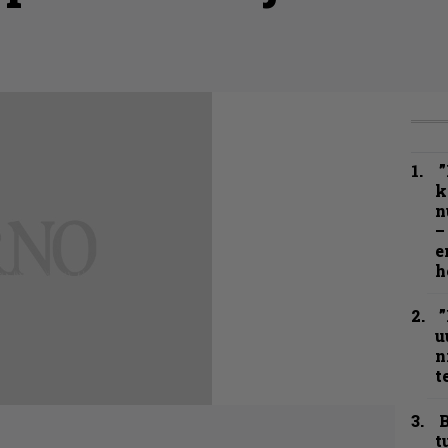
”
k
n
–
e
h
”
u
n
t
B
t