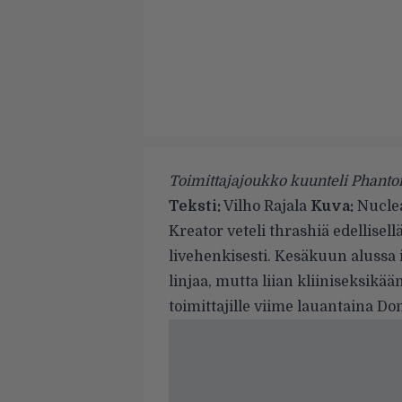
Toimittajajoukko kuunteli Phantom
Teksti:
Vilho Rajala
Kuva:
Nuclea
Kreator
veteli thrashiä edellisel
livehenkisesti. Kesäkuun alussa 
linjaa, mutta liian kliiniseksikää
toimittajille viime lauantaina Do