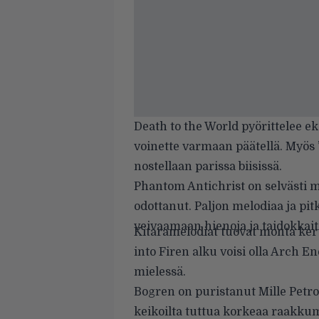
Death to the World pyörittelee eko
voinette varmaan päätellä. Myös 
nostellaan parissa biisissä.
Phantom Antichrist on selvästi m
odottanut. Paljon melodiaa ja pitk
veivaamaan hienoja ja taidokkait
Kitaramelodiat tuovat monta kert
into Firen alku voisi olla Arch E
mielessä.
Bogren on puristanut Mille Petro
keikoilta tuttua korkeaa raakku