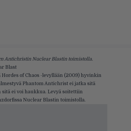
 Antichristin Nuclear Blastin toimistolla.
r Blast
lä Hordes of Chaos -levyllään (2009) hyvinkin
ilmestyvä Phantom Antichrist ei jatka sitä
n sitä ei voi haukkua. Levyä soitettiin
nzdorfissa Nuclear Blastin toimistolla.