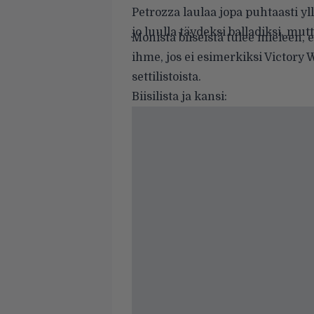
Petrozza laulaa jopa puhtaasti yl
jo luulla täydeksi balladiksi, mut
Monista biiseistä tulee mieleen, 
ihme, jos ei esimerkiksi Victory W
settilistoista.
Biisilista ja kansi: