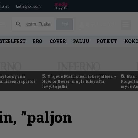
i.net
Leffatykki.com
PA
Etsi
KIRJAUDU
STEELFEST
ERO
COVER
PALUU
POTKUT
KOK
5.
6.
käytös syynä
Yngwie Malmsteen iskee jälleen –
Näin 
tamiseen, raportoi
Now or Never -single tulevalta
Forgelt
levyltä julki
myös An
in, ”paljon