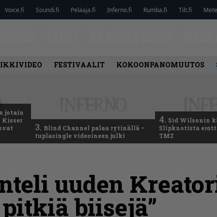
Voice.fi
Soundi.fi
Pelaaja.fi
Inferno.fi
Rumba.fi
Tilt.fi
Metel
ARVIOT
LEHTI
HAASTATTELUT
KAUP
IKKIVIDEO
FESTIVAALIT
KOKOONPANOMUUTOS
n jotain
4.
 Kisser
Sid Wilsonin 
3.
 ovat
Blind Channel palaa rytinällä –
Slipknotista erot
tuplasingle videoineen julki
TMZ
nteli uuden Kreator
pitkiä biisejä”