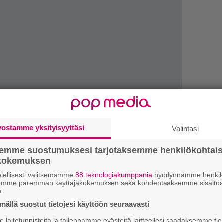
”
vostamme yksityisyyttäsi
Valintasi
k
n
semme suostumuksesi tarjotaksemme henkilökohtai
–
ökokemuksen
e
h
lellisesti valitsemamme
88 teknologiakumppania
hyödynnämme henkilö
semme paremman käyttäjäkokemuksen sekä kohdentaaksemme sisältöä
tämänkin bändin kanssa erittäin hyvää työtä.
a.
”
vä. Ventorin rummut ovat yllättävän pinnassa.
u
ällä suostut tietojesi käyttöön seuraavasti
e heti intron jälkeen ja on varma livehitti.
n
laitetunnisteita ja tallennamme evästeitä laitteellesi saadaksemme tie