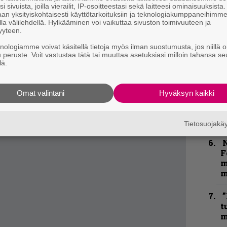
t
 tämä vaikutelma toistuu moneen otteeseen
i sivuista, joilla vierailit, IP-osoitteestasi sekä laitteesi ominaisuuksista
an yksityiskohtaisesti käyttötarkoituksiin ja teknologiakumppaneihimm
la välilehdellä. Hylkääminen voi vaikuttaa sivuston toimivuuteen ja
B
yyteen.
nin paikoin vanhan loppua ja uuden alkua.
t
ä vaikka tuho on väkivaltainen ja hirveä,
knologiamme voivat käsitellä tietoja myös ilman suostumusta, jos niillä o
u peruste. Voit vastustaa tätä tai muuttaa asetuksiasi milloin tahansa se
S
a ja parempaa. Onkohan vanhasta pessimisti-
lä.
S
ti?
r
Omat valintani
Hyväksyn kaikki
Y
–
l
Tietosuojak
N
F
m
m
”
t
m