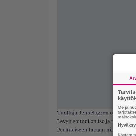
Ar
Tarvit
käytt
Me ja huo
tarjotak
Tuottaja Jens Bogren on tehnyt 
mainoksi
Levyn soundi on iso ja miellyttä
Hyväksym
Perinteiseen tapaan nimibiisi tule
Käytämme 