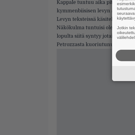
Kappale tuntuu aika pitkältä, ja
esimerkiks
tutustuma
kymmenbiisisen levyn aikana.
seuraaval
käytettäv
Levyn teksteissä käsitellään mo
Näkökulma tuntuisi olevan se, ett
Jotkin te
oikeutett
lopulta siitä syntyy jotain uutt
välilehdel
Petrozzasta kuoriutunut optimis