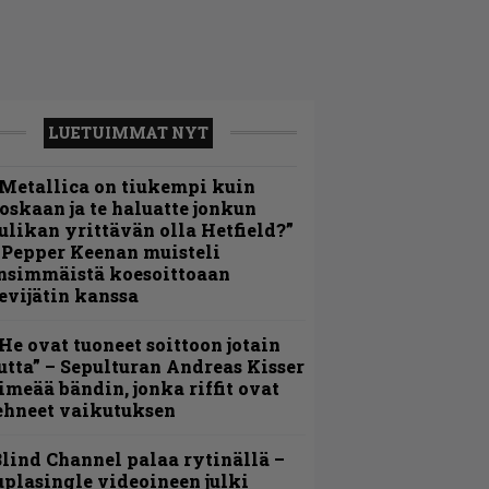
LUETUIMMAT NYT
Metallica on tiukempi kuin
oskaan ja te haluatte jonkun
ulikan yrittävän olla Hetfield?”
 Pepper Keenan muisteli
nsimmäistä koesoittoaan
evijätin kanssa
He ovat tuoneet soittoon jotain
utta” – Sepulturan Andreas Kisser
imeää bändin, jonka riffit ovat
ehneet vaikutuksen
lind Channel palaa rytinällä –
uplasingle videoineen julki