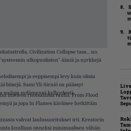
B
u
m
t
m
katastrofia, Civilization Collapse taas… no,
”systeemin ulkopuolisten” ääniä ja nyrkkejä
elodisempi ja eeppisempi levy kuin olisin
iä biisejä. Sami Yli-Sirniö on päässyt
Live
Lop
a sooloja sydämensä kyllyydestä.
aa mieleen ruotsalaisia tuulia. From Flood
Tava
Sepu
nemyä ja jopa In Flames käväisee hetkittäin
Rok
zzasta vahvat laulusuoritukset irti. Kreatorin
Tamp
mista kuullaan onneksi minimaalisen vähän.
Infe