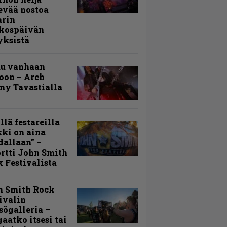
evää nostoa
arin
kospäivän
yksistä
uu vanhaan
toon – Arch
my Tavastialla
llä festareilla
ki on aina
allaan” –
rtti John Smith
 Festivalista
n Smith Rock
ivalin
sögalleria –
aatko itsesi tai