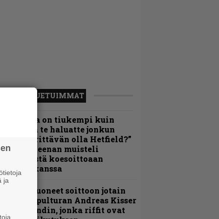
LUETUIMMAT
Metallica on tiukempi kuin
oskaan ja te haluatte jonkun
ulikan yrittävän olla Hetfield?”
sen
 Pepper Keenan muisteli
nsimmäistä koesoittoaan
evijätin kanssa
tietoja
 ja
He ovat tuoneet soittoon jotain
utta” – Sepulturan Andreas Kisser
imeää bändin, jonka riffit ovat
toja