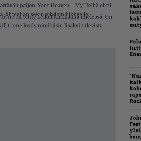
väk
lättävän paljon. Your Heaven – My Helliä ehtii
fest
ta lähteehän sekin vihdoin liikkeelle.
että ne on tehty keikat kirkkaana mielessä. On
kak
esit
ill Come löydy nimibiisin lisäksi tulevista
Pal
liit
Ene
”Näi
kaik
kohd
rapo
Rock
Joh
Fest
ylei
bong