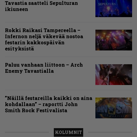
Tavastia saatteli Sepulturan
ikiuneen
Rokki Raikasi Tampereella –
Infernon neljä väkevää nostoa
festarin kakkospäivän
esityksistä
Paluu vanhaan liittoon – Arch
Enemy Tavastialla
”Näillä festareilla kaikki on aina
kohdallaan” – raportti John
Smith Rock Festivalista
KOLUMNIT