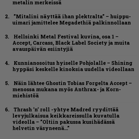
metalin merkeissä
”Mitalini näyttää ihan plektralta” – huippu-
uimari jamittelee Megadethiä palkinnollaan
Hellsinki Metal Festival kuvina, osa 1 –
Accept, Carcass, Black Label Society ja muita
avauspäivän esiintyjiä
Kunnianosoitus hyiselle Pohjolalle – Shining
hyppäsi keskelle kinoksia uudella videollaan
Näin lähtee Ghostin Tobias Forgelta Accept –
menossa mukana myös Anthrax- ja Korn-
miehistöä
Thrash ’n’ roll -yhtye Madred ryydittää
levyjulkaisua keikkareissulla kuvatulla
videolla – ”Oltiin pakussa kusihädässä
helvetin väsyneenä…”