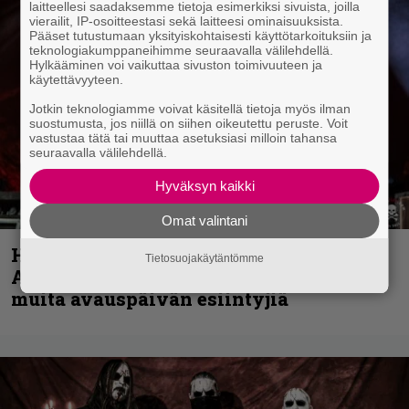
laitteellesi saadaksemme tietoja esimerkiksi sivuista, joilla
vierailit, IP-osoitteestasi sekä laitteesi ominaisuuksista.
Pääset tutustumaan yksityiskohtaisesti käyttötarkoituksiin ja
teknologiakumppaneihimme seuraavalla välilehdellä.
Hylkääminen voi vaikuttaa sivuston toimivuuteen ja
käytettävyyteen.
Jotkin teknologiamme voivat käsitellä tietoja myös ilman
suostumusta, jos niillä on siihen oikeutettu peruste. Voit
vastustaa tätä tai muuttaa asetuksiasi milloin tahansa
seuraavalla välilehdellä.
Hyväksyn kaikki
Omat valintani
Hellsinki Metal Festival kuvina, osa 1 –
Tietosuojakäytäntömme
Accept, Carcass, Black Label Society ja
muita avauspäivän esiintyjiä