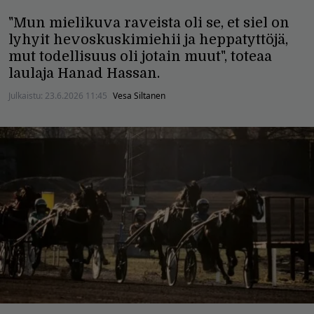
"Mun mielikuva raveista oli se, et siel on
lyhyit hevoskuskimiehii ja heppatyttöjä,
mut todellisuus oli jotain muut", toteaa
laulaja Hanad Hassan.
Julkaistu:
23.6.2026 11:45
Vesa Siltanen