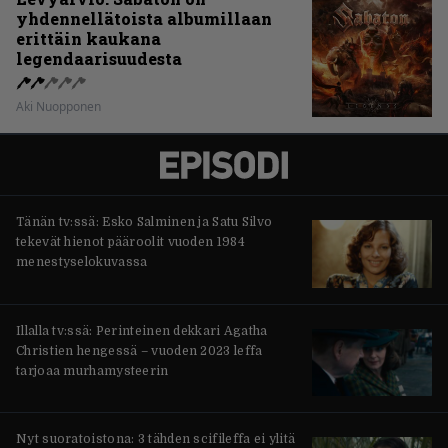
yhdennellätoista albumillaan
erittäin kaukana
legendaarisuudesta
Aki Nuopponen
Tänän tv:ssä: Esko Salminen ja Satu Silvo
tekevät hienot pääroolit vuoden 1984
menestyselokuvassa
Illalla tv:ssä: Perinteinen dekkari Agatha
Christien hengessä – vuoden 2023 leffa
tarjoaa murhamysteerin
Nyt suoratoistona: 3 tähden scifileffa ei ylitä