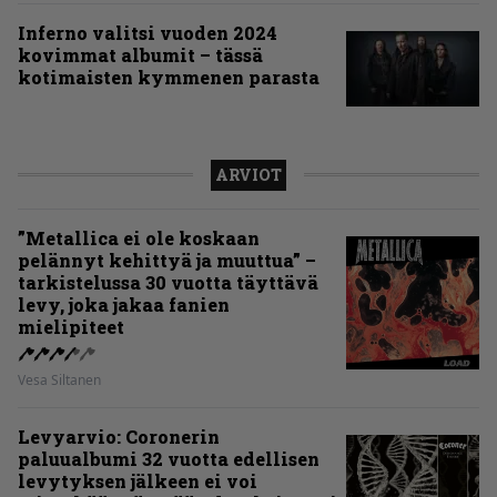
Inferno valitsi vuoden 2024
kovimmat albumit – tässä
kotimaisten kymmenen parasta
ARVIOT
”Metallica ei ole koskaan
pelännyt kehittyä ja muuttua” –
tarkistelussa 30 vuotta täyttävä
levy, joka jakaa fanien
mielipiteet
Vesa Siltanen
Levyarvio: Coronerin
paluualbumi 32 vuotta edellisen
levytyksen jälkeen ei voi