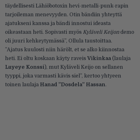
täydellisesti Lähiöbotoxin hevi-metalli-punk-rapin
tarjoileman menevyyden. Otin bändiin yhteyttä
ajatukseni kanssa ja bändi innostui ideasta
oikeastaan heti. Sopivasti myös
Kyläveli Keijon
demo
oli juuri kehkeytymässä”, Ollula taustoittaa.
”Ajatus kuulosti niin härölt, et se alko kiinnostaa
heti. Ei oltu koskaan käyty raveis
Vikinkaa
(laulaja
Luyeye Konssi
), mut Kyläveli Keijo on sellanen
tyyppi, joka varmasti kävis siel”, kertoo yhtyeen
toinen laulaja
Hanad ”Dosdela” Hassan
.