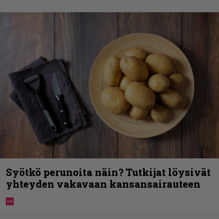
Syötkö perunoita näin? Tutkijat löysivät
yhteyden vakavaan kansansairauteen