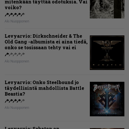
mitenkään täyttää odotuksia. Vai
voiko?
Aki Nuopponen
Levyarvio: Dirkschneider & The
Old Gang -albumista ei aina tiedä,
onko se tosissaan tehty vai ei
Aki Nuopponen
Levyarvio: Onko Steelbound jo
täydellisintä mahdollista Battle
Beastia?
Aki Nuopponen
Levyarvio: Sabaton on