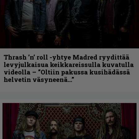
Thrash ’n’ roll -yhtye Madred ryydittää
levyjulkaisua keikkareissulla kuvatulla
videolla – ”Oltiin pakussa kusihädässä
helvetin väsyneenä…”