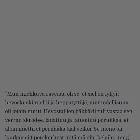
”Mun mielikuva raveista oli se, et siel on lyhyit
hevoskuskimiehii ja heppatyttöjä, mut todellisuus
oli jotain muut. Hevostallien bäkkäril tuli vastaa sen
verran skrodee, ladattuu ja tatuoituu porukkaa, et
aloin miettii et peritääks tääl velkoi. Se meno oli
kaukan siit ponikerhost mitä mä olin kelailu. Jengi