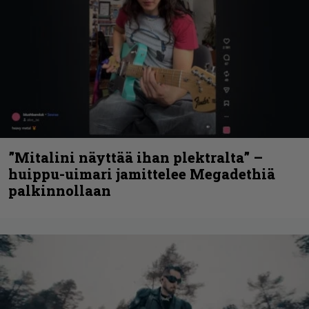
”Mitalini näyttää ihan plektralta” –
huippu-uimari jamittelee Megadethiä
palkinnollaan