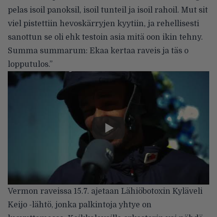
pelas isoil panoksil, isoil tunteil ja isoil rahoil. Mut sit
viel pistettiin hevoskärryjen kyytiin, ja rehellisesti
sanottun se oli ehk testoin asia mitä oon ikin tehny.
Summa summarum: Ekaa kertaa raveis ja täs o
lopputulos.”
Vermon raveissa 15.7. ajetaan Lähiöbotoxin Kyläveli
Keijo -lähtö, jonka palkintoja yhtye on