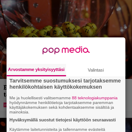
Arvostamme yksityisyyttäsi
Valintasi
Tarvitsemme suostumuksesi tarjotaksemme
Eurojackpotista 80 000 euroa Suomeen –
henkilökohtaisen käyttökokemuksen
tänne
Me ja huolellisesti valitsemamme
88 teknologiakumppania
hyödynnämme henkilötietoja tarjotaksemme paremman
käyttäjäkokemuksen sekä kohdentaaksemme sisältöä ja
mainoksia.
Hyväksymällä suostut tietojesi käyttöön seuraavasti
Käytämme laitetunnisteita ja tallennamme evästeitä