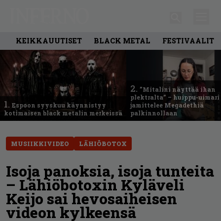
KEIKKAUUTISET
BLACK METAL
FESTIVAALIT
2.
”Mitalini näyttää ihan
plektralta” – huippu-uimari
1.
Espoon syyskuu käynnistyy
jamittelee Megadethiä
kotimaisen black metalin merkeissä
palkinnollaan
MUSIIKKIVIDEO
LÄHIÖBOTOX
Isoja panoksia, isoja tunteita
– Lähiöbotoxin Kyläveli
Keijo sai hevosaiheisen
videon kylkeensä