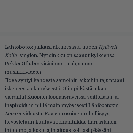
Lähiöbotox
julkaisi alkukesästä
uuden
Kyläveli
Keijo
-singlen. Nyt sinkku on saanut kylkeensä
Pekka Ollulan
visioiman ja ohjaaman
musiikkivideon.
”Idea syntyi kahdesta samoihin aikoihin tajuntaani
iskeneestä elämyksestä. Olin pitkästä aikaa
vieraillut Kuopion loppiaisraveissa voittoisasti, ja
inspiroiduin niillä main myös isosti Lähiöbotoxin
Loparit
-videosta. Ravien rosoinen rehellisyys,
hevosteluun kuuluva romantiikka, harrastajien
intohimo ja koko lajin aitous kohtasi päässäni