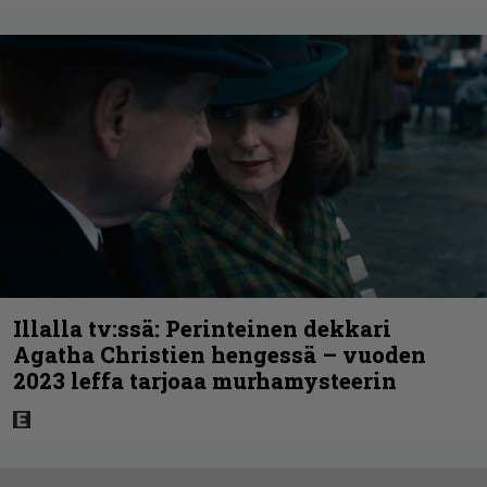
Illalla tv:ssä: Perinteinen dekkari
Agatha Christien hengessä – vuoden
2023 leffa tarjoaa murhamysteerin