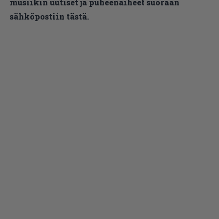
musiikin uutiset ja puheenaiheet suoraan
sähköpostiin tästä.