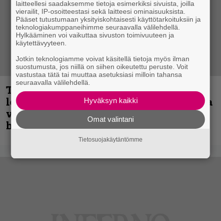
laitteellesi saadaksemme tietoja esimerkiksi sivuista, joilla
vierailit, IP-osoitteestasi sekä laitteesi ominaisuuksista.
Pääset tutustumaan yksityiskohtaisesti käyttötarkoituksiin ja
teknologiakumppaneihimme seuraavalla välilehdellä.
Hylkääminen voi vaikuttaa sivuston toimivuuteen ja
käytettävyyteen.
Jotkin teknologiamme voivat käsitellä tietoja myös ilman
suostumusta, jos niillä on siihen oikeutettu peruste. Voit
vastustaa tätä tai muuttaa asetuksiasi milloin tahansa
seuraavalla välilehdellä.
Thrash ’n’ roll -yhtye Madred ryydittää
levyjulkaisua keikkareissulla kuvatulla
Hyväksyn kaikki
videolla – ”Oltiin pakussa kusihädässä
Omat valintani
helvetin väsyneenä…”
Tietosuojakäytäntömme