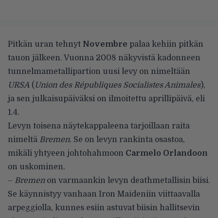
Pitkän uran tehnyt
Novembre
palaa kehiin pitkän
tauon jälkeen. Vuonna 2008 näkyvistä kadonneen
tunnelmametallipartion uusi levy on nimeltään
URSA
(
Union des Républiques Socialistes Animales
),
ja sen julkaisupäiväksi on ilmoitettu aprillipäivä, eli
1.4.
Levyn toisena näytekappaleena tarjoillaan raita
nimeltä
Bremen
. Se on levyn rankinta osastoa,
mikäli yhtyeen johtohahmoon
Carmelo Orlandoon
on uskominen.
–
Bremen
on varmaankin levyn deathmetallisin biisi.
Se käynnistyy vanhaan Iron Maideniin viittaavalla
arpeggiolla, kunnes esiin astuvat biisin hallitsevin