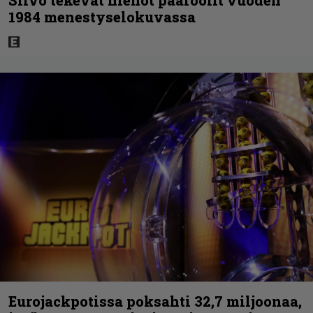
Silvo tekevät hienot pääroolit vuoden
1984 menestyselokuvassa
Eurojackpotissa poksahti 32,7 miljoonaa,