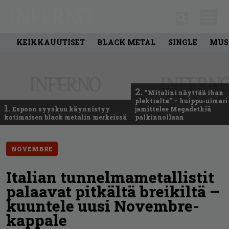
KEIKKAUUTISET
BLACK METAL
SINGLE
MUS
2.
”Mitalini näyttää ihan
plektralta” – huippu-uimari
1.
Espoon syyskuu käynnistyy
jamittelee Megadethiä
kotimaisen black metalin merkeissä
palkinnollaan
NOVEMBRE
Italian tunnelmametallistit
palaavat pitkältä breikiltä –
kuuntele uusi Novembre-
kappale