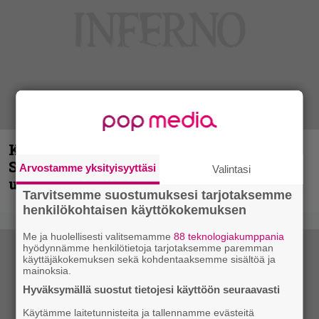
Kunnianosoitus hyiselle Pohjolalle –
Shining hyppäsi keskelle kinoksia
Arvostamme yksityisyyttäsi
Valintasi
uudella videollaan
Tarvitsemme suostumuksesi tarjotaksemme
henkilökohtaisen käyttökokemuksen
Me ja huolellisesti valitsemamme
88 teknologiakumppania
hyödynnämme henkilötietoja tarjotaksemme paremman
käyttäjäkokemuksen sekä kohdentaaksemme sisältöä ja
mainoksia.
Hyväksymällä suostut tietojesi käyttöön seuraavasti
Käytämme laitetunnisteita ja tallennamme evästeitä