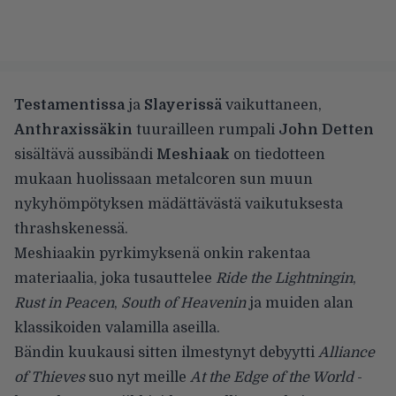
Testamentissa
ja
Slayerissä
vaikuttaneen,
Anthraxissäkin
tuurailleen rumpali
John Detten
sisältävä aussibändi
Meshiaak
on tiedotteen
mukaan huolissaan metalcoren sun muun
nykyhömpötyksen mädättävästä vaikutuksesta
thrashskenessä.
Meshiaakin pyrkimyksenä onkin rakentaa
materiaalia, joka tusauttelee
Ride the Lightningin
,
Rust in Peacen
,
South of Heavenin
ja muiden alan
klassikoiden valamilla aseilla.
Bändin kuukausi sitten ilmestynyt debyytti
Alliance
of Thieves
suo nyt meille
At the Edge of the World
-