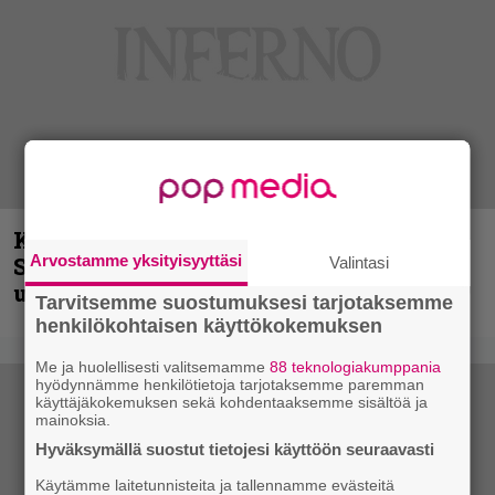
Kunnianosoitus hyiselle Pohjolalle –
Arvostamme yksityisyyttäsi
Shining hyppäsi keskelle kinoksia
Valintasi
uudella videollaan
Tarvitsemme suostumuksesi tarjotaksemme
henkilökohtaisen käyttökokemuksen
Me ja huolellisesti valitsemamme
88 teknologiakumppania
hyödynnämme henkilötietoja tarjotaksemme paremman
käyttäjäkokemuksen sekä kohdentaaksemme sisältöä ja
mainoksia.
Hyväksymällä suostut tietojesi käyttöön seuraavasti
Käytämme laitetunnisteita ja tallennamme evästeitä