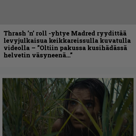
Thrash ’n’ roll -yhtye Madred ryydittää
levyjulkaisua keikkareissulla kuvatulla
videolla – ”Oltiin pakussa kusihädässä
helvetin väsyneenä…”