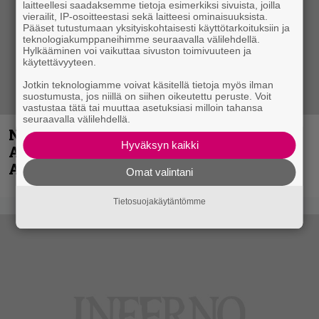
laitteellesi saadaksemme tietoja esimerkiksi sivuista, joilla
vierailit, IP-osoitteestasi sekä laitteesi ominaisuuksista.
Pääset tutustumaan yksityiskohtaisesti käyttötarkoituksiin ja
teknologiakumppaneihimme seuraavalla välilehdellä.
Hylkääminen voi vaikuttaa sivuston toimivuuteen ja
käytettävyyteen.
Jotkin teknologiamme voivat käsitellä tietoja myös ilman
suostumusta, jos niillä on siihen oikeutettu peruste. Voit
vastustaa tätä tai muuttaa asetuksiasi milloin tahansa
seuraavalla välilehdellä.
Näin lähtee Ghostin Tobias Forgelta
Hyväksyn kaikki
Accept – menossa mukana myös
Anthrax- ja Korn-miehistöä
Omat valintani
Tietosuojakäytäntömme