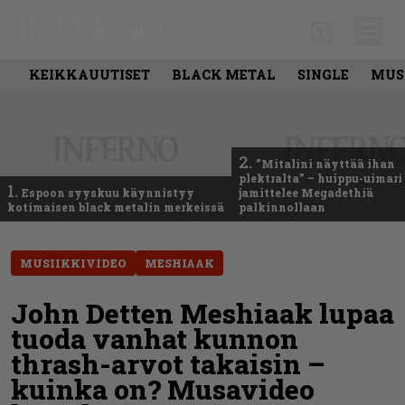
KEIKKAUUTISET
BLACK METAL
SINGLE
MUS
2.
”Mitalini näyttää ihan
plektralta” – huippu-uimari
1.
Espoon syyskuu käynnistyy
jamittelee Megadethiä
kotimaisen black metalin merkeissä
palkinnollaan
MUSIIKKIVIDEO
MESHIAAK
John Detten Meshiaak lupaa
tuoda vanhat kunnon
thrash-arvot takaisin –
kuinka on? Musavideo