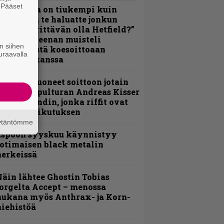
. Pääset
Metallica on tiukempi kuin
e
oskaan ja te haluatte jonkun
ulikan yrittävän olla Hetfield?”
 Pepper Keenan muisteli
n siihen
nsimmäistä koesoittoaan
uraavalla
evijätin kanssa
He ovat tuoneet soittoon jotain
utta” – Sepulturan Andreas Kisser
imeää bändin, jonka riffit ovat
ehneet vaikutuksen
äytäntömme
Espoon syyskuu käynnistyy
otimaisen black metalin
erkeissä
äin lähtee Ghostin Tobias
orgelta Accept – menossa
ukana myös Anthrax- ja Korn-
iehistöä