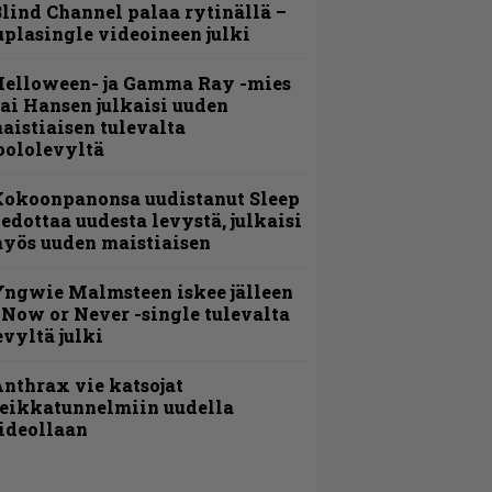
lind Channel palaa rytinällä –
uplasingle videoineen julki
Helloween- ja Gamma Ray -mies
ai Hansen julkaisi uuden
aistiaisen tulevalta
oololevyltä
Kokoonpanonsa uudistanut Sleep
iedottaa uudesta levystä, julkaisi
yös uuden maistiaisen
ngwie Malmsteen iskee jälleen
 Now or Never -single tulevalta
evyltä julki
nthrax vie katsojat
eikkatunnelmiin uudella
ideollaan