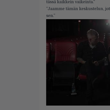
tässä kaikkein vaikeinta.”
”Jaamme tämän keskustelun, jotta
sen.”