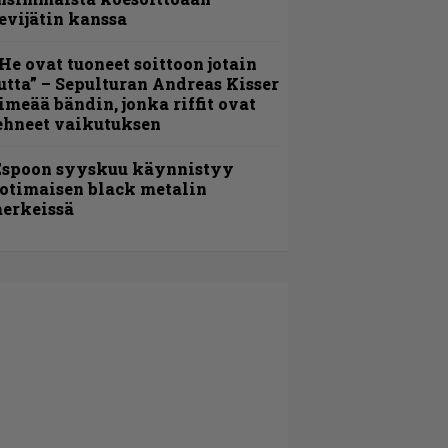
evijätin kanssa
He ovat tuoneet soittoon jotain
utta” – Sepulturan Andreas Kisser
imeää bändin, jonka riffit ovat
ehneet vaikutuksen
Espoon syyskuu käynnistyy
otimaisen black metalin
erkeissä