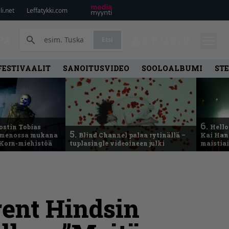
i.net
Leffatykki.com
PA
Etsi
KIRJAUDU
FESTIVAALIT
SANOITUSVIDEO
SOOLOALBUMI
ST
6.
ostin Tobias
Hello
5.
– menossa mukana
Blind Channel palaa rytinällä –
Kai Hans
 Korn-miehistöä
tuplasingle videoineen julki
maistiai
ent Hindsin