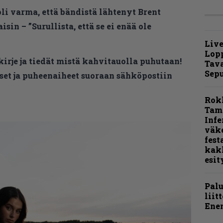
i varma, että bändistä lähtenyt Brent
sin – ”Surullista, että se ei enää ole
Live
Lop
kirje ja tiedät mistä kahvitauolla puhutaan!
Tava
Sepu
et ja puheenaiheet suoraan sähköpostiin
Rok
Tamp
Infe
väk
fest
kak
esit
Pal
liit
Ene