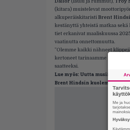
Dailor
(laulu ja rummut),
Troy 
(kitara) muistelevat
moottoripyö
alkuperäiskitaristi
Brent Hinds
kestänyttä yhteistä matkaa sekä 
tiet erkanivat
maaliskuussa 2025
vaatinutta onnettomuutta.
”Olemme kaikki nähneet klippejä,
kertoneet tarinaamme omin sanoi
saatteeksi.
Lue myös:
Uutta musiikkia Mas
Ar
Brent Hindsin kuoleman
Tarvit
käytt
Me ja huo
tarjotak
mainoksi
Hyväksym
Käytämme 