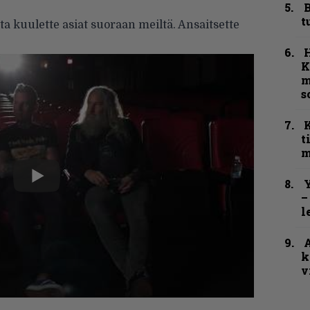
B
t
 kuulette asiat suoraan meiltä. Ansaitsette
K
m
s
t
m
Y
–
l
A
k
v