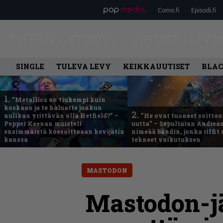
Como.fi
Episodi.fi
ETUSIVU
UUTISET
LEVY
SINGLE
TULEVA LEVY
KEIKKAUUTISET
BLAC
1.
”Metallica on tiukempi kuin
koskaan ja te haluatte jonkun
2.
nulikan yrittävän olla Hetfield?” –
”He ovat tuoneet soittoo
Pepper Keenan muisteli
uutta” – Sepulturan Andreas
ensimmäistä koesoittoaan hevijätin
nimeää bändin, jonka riffit
kanssa
tehneet vaikutuksen
MASTODON
Mastodon-jä