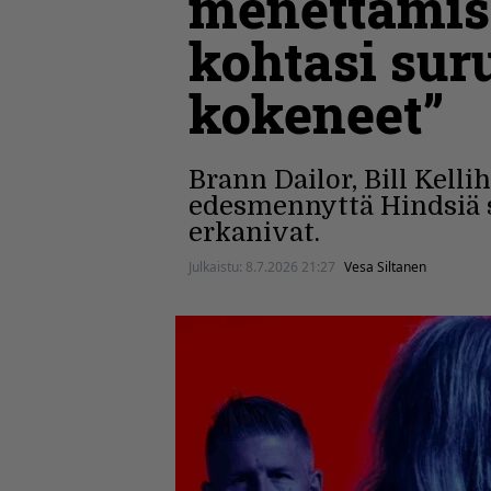
menettämise
kohtasi sur
kokeneet”
Brann Dailor, Bill Kelli
edesmennyttä Hindsiä se
erkanivat.
Julkaistu:
8.7.2026 21:27
Vesa Siltanen