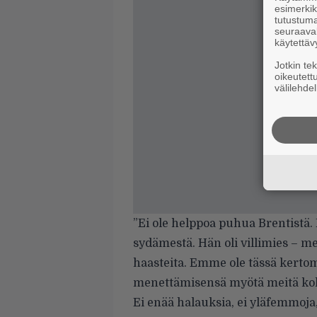
esimerkiks
tutustuma
seuraaval
käytettäv
Jotkin te
oikeutett
välilehdel
”Ei ole helppoa puhua Brentistä.
sydämestä. Hän oli villimies – 
haasteita. Emme ole tässä kerto
menettämisensä myötä meitä koht
Ei enää halauksia, ei yläfemmoja, 