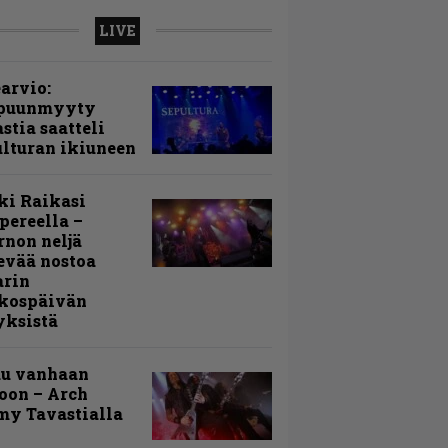
LIVE
arvio:
puunmyyty
stia saatteli
lturan ikiuneen
ki Raikasi
ereella –
rnon neljä
evää nostoa
arin
kospäivän
yksistä
uu vanhaan
toon – Arch
my Tavastialla