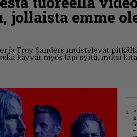
stä tuoreella video
u, jollaista emme o
her ja Troy Sanders muistelevat pitkäll
kä käyvät myös läpi syitä, miksi kitar
”
k
n
–
e