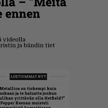
lla – ”Meitä
le ennen
ä videolla
istin ja bändin tiet
LUETUIMMAT NYT
Metallica on tiukempi kuin
oskaan ja te haluatte jonkun
ulikan yrittävän olla Hetfield?”
 Pepper Keenan muisteli
nsimmäistä koesoittoaan