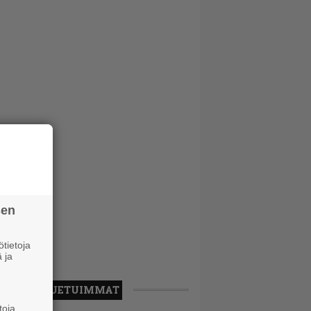
sen
tietoja
 ja
LUETUIMMAT
toja