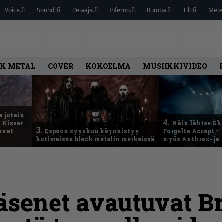
Voice.fi
Soundi.fi
Pelaaja.fi
Inferno.fi
Rumba.fi
Tilt.fi
Metel
ARVIOT
LEHTI
HAASTATTELUT
KAUP
K METAL
COVER
KOKOELMA
MUSIIKKIVIDEO
n jotain
4.
 Kisser
Näin lähtee Gh
3.
 ovat
Espoon syyskuu käynnistyy
Forgelta Accept 
kotimaisen black metalin merkeissä
myös Anthrax- ja
senet avautuvat Br