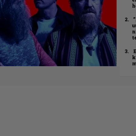
h
”
u
n
t
k
m