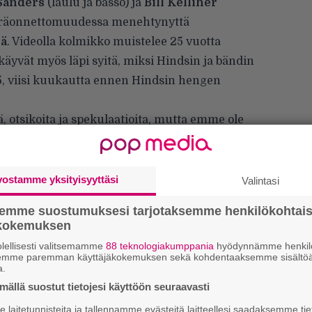
Sanders
(laulu ja basso) ja
Bill Kelliher
räonnettomuudessa menehtynyttä
iä
. Videolla kolmikko muistelee 25 vuotta
käyvät myös läpi syitä, miksi Hindsin ja bändin
, viisi kuukautta ennen Hindsin hengen
 otsikoita ja spekulaatioita, mutta emme ole
n”, kolmikko kirjoittaa somessa videon
todonilta – ensimmäinen julkaisu sitten
vostamme yksityisyyttäsi
Valintasi
semme suostumuksesi tarjotaksemme henkilökohtai
ökokemuksen
lellisesti valitsemamme
88 teknologiakumppania
hyödynnämme henkilö
semme paremman käyttäjäkokemuksen sekä kohdentaaksemme sisältöä
a.
ällä suostut tietojesi käyttöön seuraavasti
laitetunnisteita ja tallennamme evästeitä laitteellesi saadaksemme tie