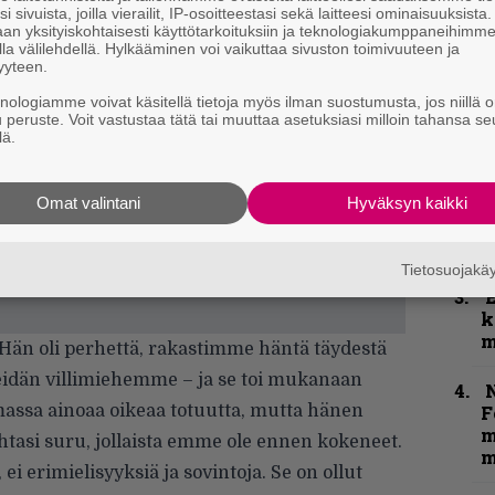
i sivuista, joilla vierailit, IP-osoitteestasi sekä laitteesi ominaisuuksista
”
an yksityiskohtaisesti käyttötarkoituksiin ja teknologiakumppaneihimm
k
la välilehdellä. Hylkääminen voi vaikuttaa sivuston toimivuuteen ja
n
yyteen.
–
knologiamme voivat käsitellä tietoja myös ilman suostumusta, jos niillä o
e
u peruste. Voit vastustaa tätä tai muuttaa asetuksiasi milloin tahansa se
h
lä.
”
u
Omat valintani
Hyväksyn kaikki
n
t
Tietosuojak
k
m
 Hän oli perhettä, rakastimme häntä täydestä
meidän villimiehemme – ja se toi mukanaan
N
massa ainoaa oikeaa totuutta, mutta hänen
F
m
asi suru, jollaista emme ole ennen kokeneet.
m
ei erimielisyyksiä ja sovintoja. Se on ollut