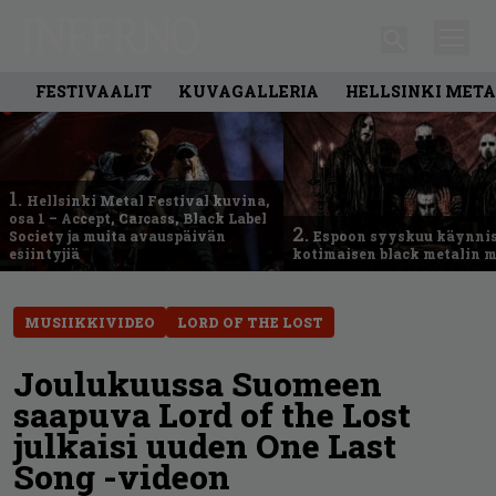
FESTIVAALIT
KUVAGALLERIA
HELLSINKI META
1.
Hellsinki Metal Festival kuvina,
osa 1 – Accept, Carcass, Black Label
2.
Society ja muita avauspäivän
Espoon syyskuu käynni
esiintyjiä
kotimaisen black metalin m
MUSIIKKIVIDEO
LORD OF THE LOST
Joulukuussa Suomeen
saapuva Lord of the Lost
julkaisi uuden One Last
Song -videon