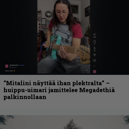
”Mitalini näyttää ihan plektralta” –
huippu-uimari jamittelee Megadethiä
palkinnollaan