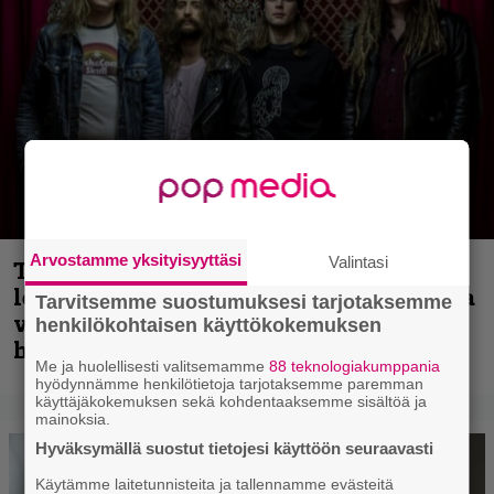
Arvostamme yksityisyyttäsi
Valintasi
Thrash ’n’ roll -yhtye Madred ryydittää
levyjulkaisua keikkareissulla kuvatulla
Tarvitsemme suostumuksesi tarjotaksemme
videolla – ”Oltiin pakussa kusihädässä
henkilökohtaisen käyttökokemuksen
helvetin väsyneenä…”
Me ja huolellisesti valitsemamme
88 teknologiakumppania
hyödynnämme henkilötietoja tarjotaksemme paremman
käyttäjäkokemuksen sekä kohdentaaksemme sisältöä ja
mainoksia.
Hyväksymällä suostut tietojesi käyttöön seuraavasti
Käytämme laitetunnisteita ja tallennamme evästeitä