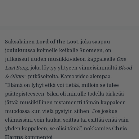
Saksalainen
Lord of the Lost
, joka
saapuu
joulukuussa kolmelle keikalle Suomeen
, on
julkaissut uuden musiikkivideon kappaleelle
One
Last Song
, joka löytyy yhtyeen viimeisimmältä
Blood
& Glitter
-pitkäsoitolta. Katso video alempaa.
”Elämä on lyhyt etkä voi tietää, milloin se tulee
päätepisteeseen. Siksi oli minulle todella tärkeää
jättää musiikillinen testamentti tämän kappaleen
muodossa kun vielä pystyin siihen. Jos joskus
elämässäni voin laulaa, soittaa tai esittää enää vain
yhden kappaleen, se olisi tämä”, nokkamies
Chris
Harms
kommentoi.