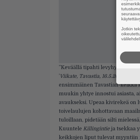
esimerkiks
tutustuma
seuraaval
käytettäv
Jotkin te
oikeutett
välilehdel
”Keväällä tipahti levyhyllystä va
’
Viikate, Tavastia, 16.5.2001
’. Ei m
ensimmäinen Tavastian-keikka k
muukin yhtye innostui asiasta, a
avaukseksi. Upeaa kivirekeä on 
toivelaulujen kohottavaan maail
tuloillaan, pidetään silti mieless
Kuuntele
Killingintie
ja tsekkaa y
keikkojen liput tulevat myyntiin 