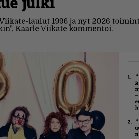
ue julki
Viikate-laulut 1996 ja nyt 2026 toimi
in", Kaarle Viikate kommentoi.
”
k
n
–
e
h
”
u
n