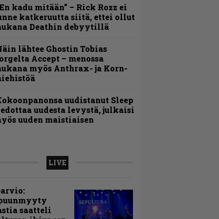
En kadu mitään” – Rick Rozz ei
unne katkeruutta siitä, ettei ollut
ukana Deathin debyytillä
äin lähtee Ghostin Tobias
orgelta Accept – menossa
ukana myös Anthrax- ja Korn-
iehistöä
Kokoonpanonsa uudistanut Sleep
iedottaa uudesta levystä, julkaisi
yös uuden maistiaisen
LIVE
arvio:
puunmyyty
stia saatteli