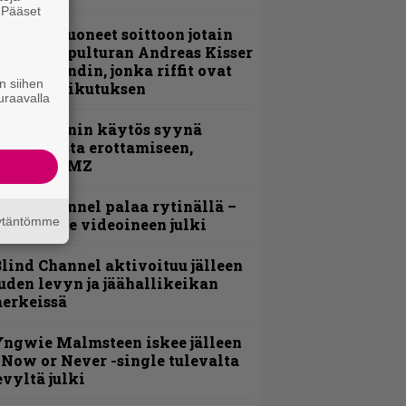
. Pääset
e
He ovat tuoneet soittoon jotain
utta” – Sepulturan Andreas Kisser
imeää bändin, jonka riffit ovat
n siihen
ehneet vaikutuksen
uraavalla
id Wilsonin käytös syynä
lipknotista erottamiseen,
aportoi TMZ
lind Channel palaa rytinällä –
äytäntömme
uplasingle videoineen julki
lind Channel aktivoituu jälleen
uden levyn ja jäähallikeikan
erkeissä
ngwie Malmsteen iskee jälleen
 Now or Never -single tulevalta
evyltä julki