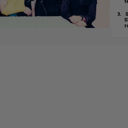
t
S
S
r