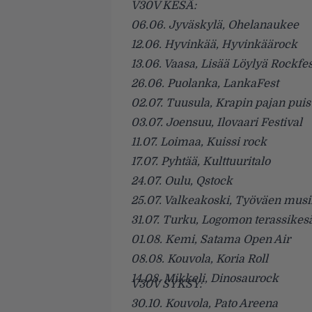
V30V KESÄ:
06.06. Jyväskylä, Ohelanaukee
12.06. Hyvinkää, Hyvinkäärock
13.06. Vaasa, Lisää Löylyä Rockfes
26.06. Puolanka, LankaFest
02.07. Tuusula, Krapin pajan puis
03.07. Joensuu, Ilovaari Festival
11.07. Loimaa, Kuissi rock
17.07. Pyhtää, Kulttuuritalo
24.07. Oulu, Qstock
25.07. Valkeakoski, Työväen mus
31.07. Turku, Logomon terassikes
01.08. Kemi, Satama Open Air
08.08. Kouvola, Koria Roll
14.08. Mikkeli, Dinosaurock
V30V SYKSY:
30.10. Kouvola, Pato Areena