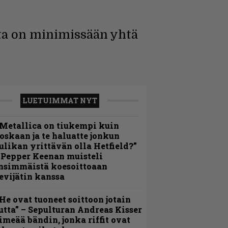
nta on minimissään yhtä
LUETUIMMAT NYT
Metallica on tiukempi kuin
oskaan ja te haluatte jonkun
ulikan yrittävän olla Hetfield?”
 Pepper Keenan muisteli
nsimmäistä koesoittoaan
evijätin kanssa
He ovat tuoneet soittoon jotain
utta” – Sepulturan Andreas Kisser
imeää bändin, jonka riffit ovat