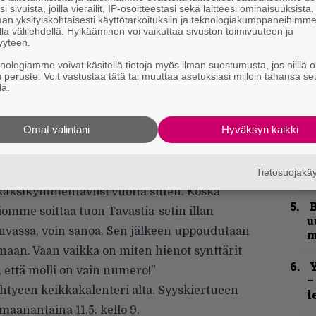
i sivuista, joilla vierailit, IP-osoitteestasi sekä laitteesi ominaisuuksista
an yksityiskohtaisesti käyttötarkoituksiin ja teknologiakumppaneihimm
”
la välilehdellä. Hylkääminen voi vaikuttaa sivuston toimivuuteen ja
u
yyteen.
n
knologiamme voivat käsitellä tietoja myös ilman suostumusta, jos niillä o
t
u peruste. Voit vastustaa tätä tai muuttaa asetuksiasi milloin tahansa se
lä.
S
S
r
Omat valintani
Hyväksyn kaikki
hingossa varpaille cd-r, jonka kannessa luki
B
uuta. Sisällöksi paljastui V:n kaikkien aikojen
Tietosuojak
t
aksikymmentäviisi vuotta sitten. Koska
B
iomme soittaa tuon Tavastia-setin illan
u
luvassa, voin sanoa. Sen jälkeen uppoudutaan
m
maan. Vaan vaikka on miten hienot synttärit
Y
ä, että molli on vain numero!”
–
htyeen keikkakalenteri alta. Syyskiertueen
l
maanantaina 11.5. kello 9.