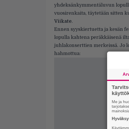
yhdeksänkymmentäluvun lopulla 
vuosirenkaita, täytetään sitten
Viikate
.
Ennen syyskiertuetta ja kesän f
lopulla kahtena peräkkäisenä ilta
juhlakonserttien merkeissä. Jo 
hahmottua:
Ar
Tarvit
käytt
Me ja huo
tarjotak
mainoksi
Hyväksym
Käytämme 