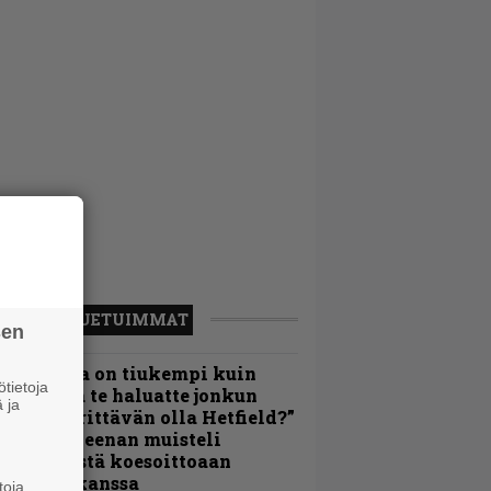
LUETUIMMAT
sen
Metallica on tiukempi kuin
tietoja
oskaan ja te haluatte jonkun
 ja
ulikan yrittävän olla Hetfield?”
 Pepper Keenan muisteli
nsimmäistä koesoittoaan
evijätin kanssa
toja