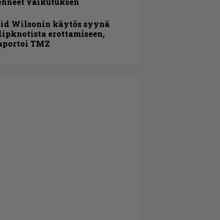
ehneet vaikutuksen
id Wilsonin käytös syynä
lipknotista erottamiseen,
aportoi TMZ