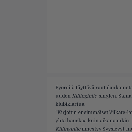
Pyöreitä täyttävä rautalankamet
uuden
Killingintie
-singlen. Samal
klubikiertue.
”Kirjoitin ensimmäiset Viikate-l
yhtä hauskaa kuin aikanaankin. 
Killingintie
ilmestyy Syyslevyt-mer