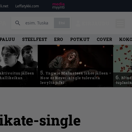
i.net
Leffatykki.com
PA
Etsi
KIRJAUDU
PALUU
STEELFEST
ERO
POTKUT
COVER
KOK
5.
aktivoituu jälleen
Yngwie Malmsteen iskee jälleen –
6.
ähallikeikan
Now or Never -single tulevalta
Blind
levyltä julki
tuplasin
ikate-single