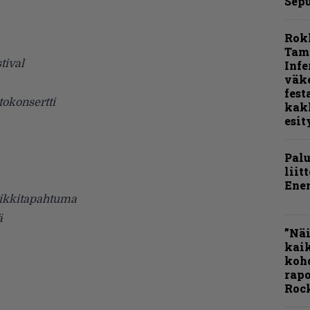
Sepu
Rok
Tamp
tival
Infe
väk
fest
tokonsertti
kak
esit
Pal
liit
Ene
iikkitapahtuma
ä
”Näi
kaik
kohd
rapo
Rock