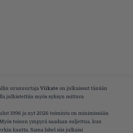
allin uranuurtaja
Viikate
on julkaissut tänään
la julkistettiin myös syksyn mittava
aulut 1996 ja nyt 2026 toiminta on minimissään
Myös toinen ympyrä saadaan suljettua, kun
kin kautta. Sama label siis julkaisi