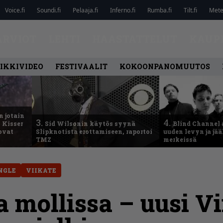
Voice.fi
Soundi.fi
Pelaaja.fi
Inferno.fi
Rumba.fi
Tilt.fi
Metel
ARVIOT
LEHTI
HAASTATTELUT
KAUP
IKKIVIDEO
FESTIVAALIT
KOKOONPANOMUUTOS
n jotain
3.
4.
 Kisser
Sid Wilsonin käytös syynä
Blind Channel 
 ovat
Slipknotista erottamiseen, raportoi
uuden levyn ja jä
TMZ
merkeissä
NGLE
VIIKATE
mollissa – uusi Vi