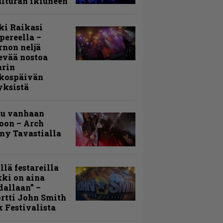
lturan ikiuneen
ki Raikasi
ereella –
rnon neljä
evää nostoa
arin
kospäivän
yksistä
uu vanhaan
toon – Arch
my Tavastialla
llä festareilla
ki on aina
allaan” –
rtti John Smith
 Festivalista