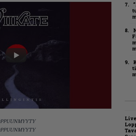
”
t
m
N
F
m
m
t
m
Live
i LOPPUUNMYYTY
Lop
Tava
i LOPPUUNMYYTY