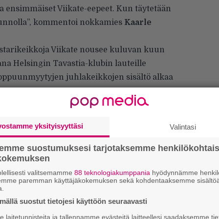
ensimmäiset Viikate-eepeet. Kun täytetään
 kunnolla”, kommentoi nokkamies
Kaarle
estarikeikkoja Viikate nousee kuluvan kuun
na Helsingin Tavastia-klubin lauteille
loppuunmyytyjen juhlakeikkojen sisältö alkaa
vostamme yksityisyyttäsi
Valintasi
semme suostumuksesi tarjotaksemme henkilökohtai
ökokemuksen
”
lellisesti valitsemamme
88 teknologiakumppania
hyödynnämme henkilö
k
semme paremman käyttäjäkokemuksen sekä kohdentaaksemme sisältöä
n
a.
–
ällä suostut tietojesi käyttöön seuraavasti
e
h
laitetunnisteita ja tallennamme evästeitä laitteellesi saadaksemme tie