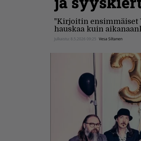
ja syyskiert
"Kirjoitin ensimmäiset 
hauskaa kuin aikanaank
Julkaistu:
8.5.2026 09:25
Vesa Siltanen