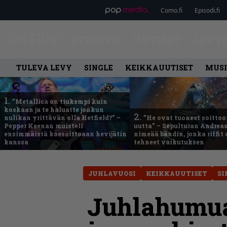
Como.fi
Episodi.fi
ETUSIVU
UUTISET
LEVY
TULEVA LEVY
SINGLE
KEIKKAUUTISET
MUSI
1.
”Metallica on tiukempi kuin
koskaan ja te haluatte jonkun
2.
nulikan yrittävän olla Hetfield?” –
”He ovat tuoneet soittoo
Pepper Keenan muisteli
uutta” – Sepulturan Andreas
ensimmäistä koesoittoaan hevijätin
nimeää bändin, jonka riffit
kanssa
tehneet vaikutuksen
JUHLAVUOSI
KEIKKAUUTISET
SI
Juhlahumua 