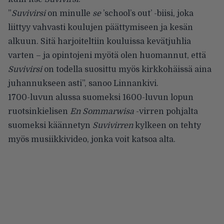
”
Suvivirsi
on minulle
se
’school’s out’ -biisi, joka
liittyy vahvasti koulujen päättymiseen ja kesän
alkuun. Sitä harjoiteltiin kouluissa kevätjuhlia
varten – ja opintojeni myötä olen huomannut, että
Suvivirsi
on todella suosittu myös kirkkohäissä aina
juhannukseen asti”, sanoo Linnankivi.
1700-luvun alussa suomeksi 1600-luvun lopun
ruotsinkielisen
En Sommarwisa
-virren pohjalta
suomeksi käännetyn
Suvivirren
kylkeen on tehty
myös musiikkivideo, jonka voit katsoa alta.