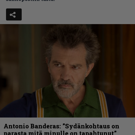
Antonio Banderas: ”Sydänkohtaus on
parasta mitä minulle on tapahtunut”