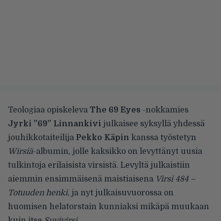
Teologiaa opiskeleva
The 69 Eyes
-nokkamies
Jyrki ”69” Linnankivi
julkaisee syksyllä yhdessä
jouhikkotaiteilija
Pekko Käpin
kanssa työstetyn
Wirsiä
-albumin, jolle kaksikko on levyttänyt uusia
tulkintoja erilaisista virsistä. Levyltä
julkaistiin
aiemmin
ensimmäisenä maistiaisena
Virsi 484 –
Totuuden henki
, ja nyt julkaisuvuorossa on
huomisen helatorstain kunniaksi mikäpä muukaan
kuin itse
Suvivirsi
.