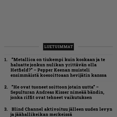
LUETUIMMAT
”Metallica on tiukempi kuin koskaan ja te
haluatte jonkun nulikan yrittävän olla
Hetfield?” – Pepper Keenan muisteli
ensimmäistä koesoittoaan hevijätin kanssa
”He ovat tuoneet soittoon jotain uutta” –
Sepulturan Andreas Kisser nimeää bändin,
jonka riffit ovat tehneet vaikutuksen
Blind Channel aktivoituu jälleen uuden levyn
ja jäähallikeikan merkeissä