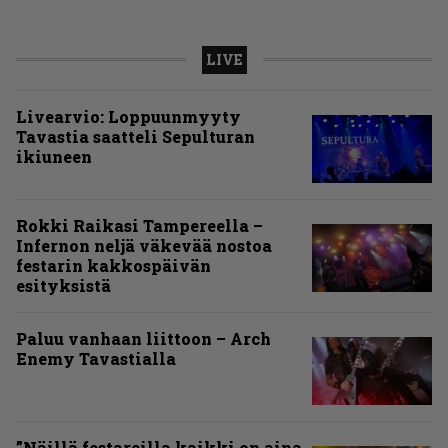
LIVE
Livearvio: Loppuunmyyty
Tavastia saatteli Sepulturan
ikiuneen
Rokki Raikasi Tampereella –
Infernon neljä väkevää nostoa
festarin kakkospäivän
esityksistä
Paluu vanhaan liittoon – Arch
Enemy Tavastialla
”Näillä festareilla kaikki on aina