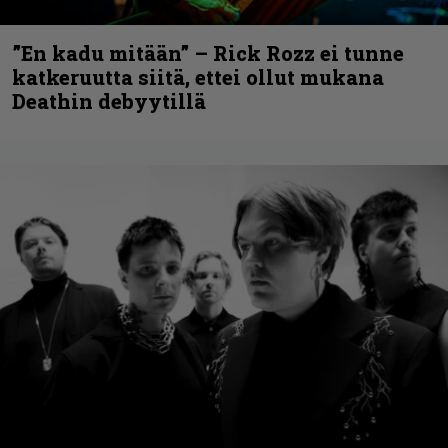
”En kadu mitään” – Rick Rozz ei tunne
katkeruutta siitä, ettei ollut mukana
Deathin debyytillä