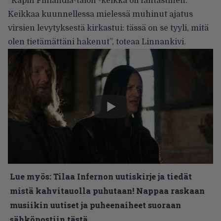
”Käpin Finlandia-talon -keikka oli fantastinen.
Keikkaa kuunnellessa mielessä muhinut ajatus
virsien levytyksestä kirkastui: tässä on se tyyli, mitä
olen tietämättäni hakenut”, toteaa Linnankivi.
Lue myös:
Tilaa Infernon uutiskirje ja tiedät
mistä kahvitauolla puhutaan! Nappaa raskaan
musiikin uutiset ja puheenaiheet suoraan
sähköpostiin tästä.