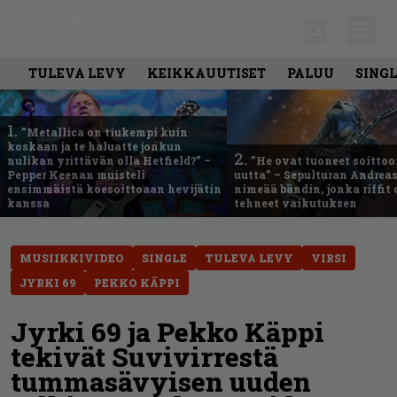
TULEVA LEVY
KEIKKAUUTISET
PALUU
SING
1.
”Metallica on tiukempi kuin
koskaan ja te haluatte jonkun
2.
nulikan yrittävän olla Hetfield?” –
”He ovat tuoneet soittoo
Pepper Keenan muisteli
uutta” – Sepulturan Andreas
ensimmäistä koesoittoaan hevijätin
nimeää bändin, jonka riffit
kanssa
tehneet vaikutuksen
MUSIIKKIVIDEO
SINGLE
TULEVA LEVY
VIRSI
JYRKI 69
PEKKO KÄPPI
Jyrki 69 ja Pekko Käppi
tekivät Suvivirrestä
tummasävyisen uuden