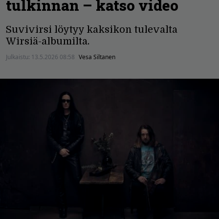
tulkinnan – katso video
Suvivirsi löytyy kaksikon tulevalta
Wirsiä-albumilta.
Julkaistu:
13.5.2026 08:58
Vesa Siltanen