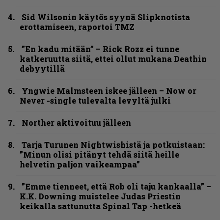
Sid Wilsonin käytös syynä Slipknotista
erottamiseen, raportoi TMZ
”En kadu mitään” – Rick Rozz ei tunne
katkeruutta siitä, ettei ollut mukana Deathin
debyytillä
Yngwie Malmsteen iskee jälleen – Now or
Never -single tulevalta levyltä julki
Norther aktivoituu jälleen
Tarja Turunen Nightwishistä ja potkuistaan:
”Minun olisi pitänyt tehdä siitä heille
helvetin paljon vaikeampaa”
”Emme tienneet, että Rob oli taju kankaalla” –
K.K. Downing muistelee Judas Priestin
keikalla sattunutta Spinal Tap -hetkeä