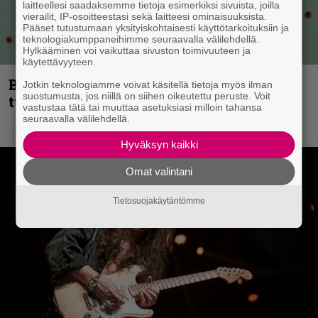
laitteellesi saadaksemme tietoja esimerkiksi sivuista, joilla
vierailit, IP-osoitteestasi sekä laitteesi ominaisuuksista.
Pääset tutustumaan yksityiskohtaisesti käyttötarkoituksiin ja
teknologiakumppaneihimme seuraavalla välilehdellä.
Hylkääminen voi vaikuttaa sivuston toimivuuteen ja
käytettävyyteen.
Blind Channel palaa rytinällä –
Jotkin teknologiamme voivat käsitellä tietoja myös ilman
suostumusta, jos niillä on siihen oikeutettu peruste. Voit
tuplasingle videoineen julki
vastustaa tätä tai muuttaa asetuksiasi milloin tahansa
seuraavalla välilehdellä.
Hyväksyn kaikki
Omat valintani
Tietosuojakäytäntömme