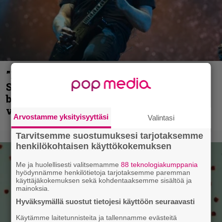
”He ovat tuoneet soittoon jotain uutta” –
Sepulturan Andreas Kisser nimeää
bändin, jonka riffit ovat tehneet
vaikutuksen
Arvostamme yksityisyyttäsi
Valintasi
Tarvitsemme suostumuksesi tarjotaksemme
henkilökohtaisen käyttökokemuksen
Me ja huolellisesti valitsemamme
88 teknologiakumppania
hyödynnämme henkilötietoja tarjotaksemme paremman
käyttäjäkokemuksen sekä kohdentaaksemme sisältöä ja
mainoksia.
Hyväksymällä suostut tietojesi käyttöön seuraavasti
Käytämme laitetunnisteita ja tallennamme evästeitä