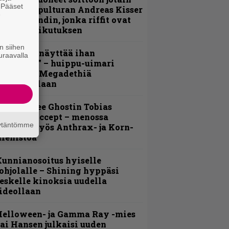
. Pääset
utta” – Sepulturan Andreas Kisser
e
imeää bändin, jonka riffit ovat
ehneet vaikutuksen
n siihen
Mitalini näyttää ihan
uraavalla
lektralta” – huippu-uimari
amittelee Megadethiä
alkinnollaan
äin lähtee Ghostin Tobias
orgelta Accept – menossa
äytäntömme
ukana myös Anthrax- ja Korn-
iehistöä
unnianosoitus hyiselle
ohjolalle – Shining hyppäsi
eskelle kinoksia uudella
ideollaan
Helloween- ja Gamma Ray -mies
ai Hansen julkaisi uuden