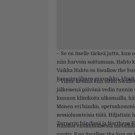
– Se on itselle tärkeä juttu, kun 
niin harvoin soittamaan, Hahto
Vaikka Hahto on Swallow the Su
kansainvälinen muusikko, klinik
– Viime kesänä kun oltiin Swall
jälkeisenä päivänä vedin tunnin 
kunnon klinikoita ulkomailla, hä
Monen eri bändin, opetushommien 
sessioluonteisia töitä. Hiljatta
Turnerin bändissä ja Northern K
Hahdon ensimmäisestä metalliää
vuotta. Kun Swallow the Sun on t