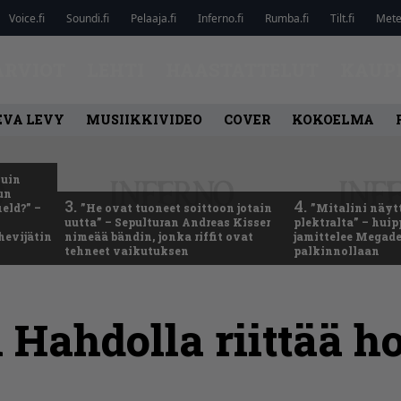
Voice.fi
Soundi.fi
Pelaaja.fi
Inferno.fi
Rumba.fi
Tilt.fi
Metel
ARVIOT
LEHTI
HAASTATTELUT
KAUP
EVA LEVY
MUSIIKKIVIDEO
COVER
KOKOELMA
kuin
un
3.
4.
eld?” –
”He ovat tuoneet soittoon jotain
”Mitalini näyt
uutta” – Sepulturan Andreas Kisser
plektralta” – hui
hevijätin
nimeää bändin, jonka riffit ovat
jamittelee Megad
tehneet vaikutuksen
palkinnollaan
i Hahdolla riittää 