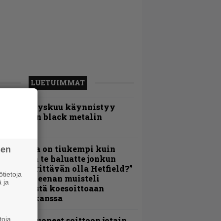
LUETUIMMAT
Espoon syyskuu käynnistyy
otimaisen black metalin
erkeissä
Metallica on tiukempi kuin
sen
oskaan ja te haluatte jonkun
ulikan yrittävän olla Hetfield?”
tietoja
 Pepper Keenan muisteli
 ja
nsimmäistä koesoittoaan
evijätin kanssa
toja
He ovat tuoneet soittoon jotain