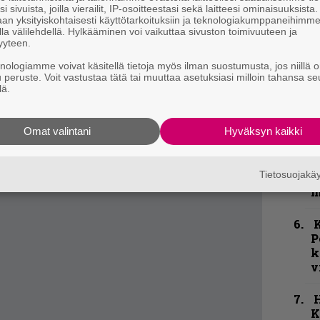
kin, Hahto kertoo.
i sivuista, joilla vierailit, IP-osoitteestasi sekä laitteesi ominaisuuksista
u
an yksityiskohtaisesti käyttötarkoituksiin ja teknologiakumppaneihimm
en antoisaa puuhaa, ja sisältö vaihtelee.
n
la välilehdellä. Hylkääminen voi vaikuttaa sivuston toimivuuteen ja
t
yyteen.
siassa turmiollista.
Hahto Groupin keikkojen yhteydessä. Se on
knologiamme voivat käsitellä tietoja myös ilman suostumusta, jos niillä o
”
u peruste. Voit vastustaa tätä tai muuttaa asetuksiasi milloin tahansa se
u, joka soittaa ”hieman” haastavampaa
p
lä.
j
ya ja Chick Coreaa.
p
Omat valintani
Hyväksyn kaikki
N
F
Tietosuojak
m
m
K
P
k
v
K