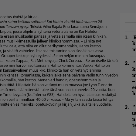
petus-dvd:tä ja kirjaa.
ista sataa keikkaa soittanut Kai Hahto viettää tänä vuonna 20-
uin Turusen pyssy.
Teksti:
Vilho Rajala Ensi lauantaina Seinäjoen
ikirppis, jossa ohjelman yhtenä vetonaulana on Kai Hahdon
sa erään musikaalin parissa ja vetää samalla niin ikään klinikan.
a musiikkimessuilla jälleen klinikkahommissa. – Ei niitä nyt
k
llut vuosia, että niitä on ollut parikymmentäkin, Hahto kertoo.
m
, ja sisältö vaihtelee. Itsensä toistaminen on tässäkin asiassa
 Groupin keikkojen yhteydessä. Se on neljän miehen fuusiojazz-
 kuten Zappaa, Pat Methenya ja Chick Coreaa. – Se on itselle tärkeä
”
a pääsee niin harvoin soittamaan, Hahto kommentoi. Vaikka Hahto on
k
n kansainvälinen muusikko, klinikoita hän on vetänyt lähinnä
n
unin kanssa Romaniassa, keikan jälkeisenä päivänä vedin tunnin vedon
a ulkomailla, hän kertoo. Monen eri bändin, opetushommien ja
–
eisia töitä. Hiljattain hän on vetänyt muun muassa Joe Lynn Turnerin
e
stä metalliäänitteestä tulee tänä vuonna kuluneeksi 20 vuotta. Kun
h
ee Time-levyään (ks.
Inferno #83
), Hahdolla on hyvä tilaisuus keskittyä
un on parhaimmillaan 40-50 viikossa. – Mä yritän saada tässä tehtyä
unnittelen esimerkiksi opetus-dvd:n ja kirjan julkaisua tälle vuodelle,
”
u
n
t