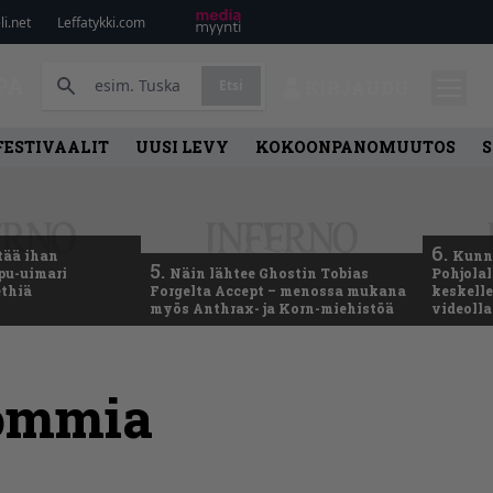
i.net
Leffatykki.com
PA
Etsi
KIRJAUDU
FESTIVAALIT
UUSI LEVY
KOKOONPANOMUUTOS
S
6.
tää ihan
Kunni
5.
ppu-uimari
Näin lähtee Ghostin Tobias
Pohjolal
ethiä
Forgelta Accept – menossa mukana
keskelle
myös Anthrax- ja Korn-miehistöä
videoll
hommia