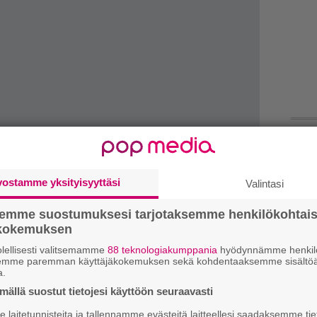
k
m
vostamme yksityisyyttäsi
Valintasi
”
semme suostumuksesi tarjotaksemme henkilökohtai
k
ökokemuksen
n
lellisesti valitsemamme
88 teknologiakumppania
hyödynnämme henkilö
–
semme paremman käyttäjäkokemuksen sekä kohdentaaksemme sisältöä
e
a.
h
ällä suostut tietojesi käyttöön seuraavasti
yttömästi tule tehtyä, mutta on ollut vuosia,
laitetunnisteita ja tallennamme evästeitä laitteellesi saadaksemme tie
”