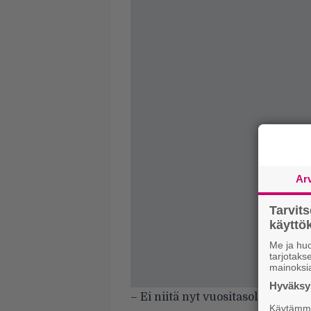
Ar
Tarvit
käytt
Me ja huo
tarjotak
mainoksi
Hyväksym
– Ei niitä nyt vuositasolla niin äl
Käytämme 