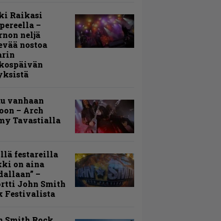
ki Raikasi
ereella –
rnon neljä
evää nostoa
arin
kospäivän
yksistä
uu vanhaan
toon – Arch
my Tavastialla
llä festareilla
ki on aina
allaan” –
rtti John Smith
 Festivalista
n Smith Rock