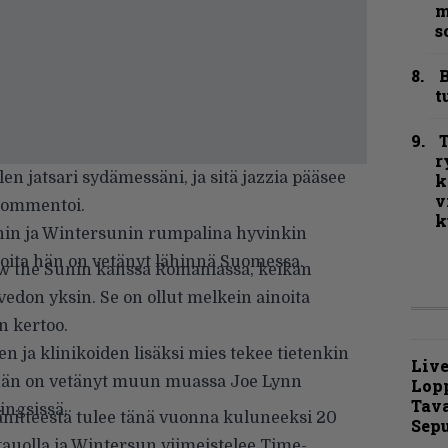
m
s
B
t
T
r
olen jatsari sydämessäni, ja sitä jazzia pääsee
k
v
 kommentoi.
k
nin ja Wintersunin rumpalina hyvinkin
oita hän on vetänyt lähinnä Suomessa.
ow the Sunin kanssa Romaniassa, keikan
vedon yksin. Se on ollut melkein ainoita
n kertoo.
ja klinikoiden lisäksi mies tekee tietenkin
Live
in hän on vetänyt muun muassa Joe Lynn
Lop
Tava
ingsissä.
nitteestä tulee tänä vuonna kuluneeksi 20
Sepu
auolla ja Wintersun viimeistelee Time-