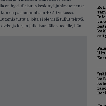
lla on hyvä tilaisuus keskittyä juhlavuoteensa.
Rok
Tamp
a kun on parhaimmillaan 40-50 viikossa.
Infe
tamia juttuja, joita ei ole vielä tullut tehtyä.
väk
fest
vd:n ja kirjan julkaisua tälle vuodelle, hän
kak
esit
Pal
liit
Ene
”Näi
kaik
kohd
rapo
Rock
Joh