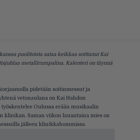
nssa puolitoista sataa keikkaa soittanut Kai
isjuhlaa metallirumpalina. Kalenteri on täynnä
korjaamolla pidetään soitinmessut ja
 yhtenä vetonaulana on Kai Hahdon
n työskentelee Oulussa erään musikaalin
ään klinikan. Saman viikon lauantaina mies on
ssuilla jälleen klinikkahommissa.