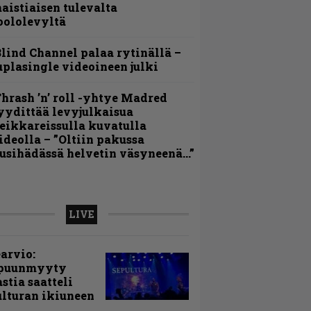
aistiaisen tulevalta
oololevyltä
lind Channel palaa rytinällä –
uplasingle videoineen julki
hrash ’n’ roll -yhtye Madred
yydittää levyjulkaisua
eikkareissulla kuvatulla
ideolla – ”Oltiin pakussa
usihädässä helvetin väsyneenä…”
LIVE
arvio:
puunmyyty
stia saatteli
lturan ikiuneen