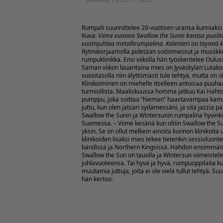
Rumpali suunnittelee 20-vuotisen uransa kunniaksi o
Kuva:
Viime vuonna Swallow the Sunin kanssa puolito
vuotisjuhlaa metallirumpalina. Kalenteri on täynnä k
Rytmikorjaamolla pidetään soitinmessut ja musiikk
rumpuklinikka. Ensi viikolla hän työskentelee Oulus
Saman viikon lauantaina mies on Jyväskylän Lutakoss
vuositasolla niin älyttömästi tule tehtyä, mutta on o
Klinikoiminen on miehelle itselleen antoisaa puuhaa
turmiollista. Maaliskuussa homma jatkuu Kai Hahto
pumppu, joka soittaa ”hieman” haastavampaa kamaa,
juttu, kun olen jatsari sydämessäni, ja sitä jazzi
Swallow the Sunin ja Wintersunin rumpalina hyvinki
Suomessa. – Viime kesänä kun oltiin Swallow the S
yksin. Se on ollut melkein ainoita kunnon klinikoit
klinikoiden lisäksi mies tekee tietenkin sessioluont
bändissä ja Northern Kingsissä. Hahdon ensimmäise
Swallow the Sun on tauolla ja Wintersun viimeistel
juhlavuoteensa. Tai hyvä ja hyvä, rumpuoppilaita k
muutamia juttuja, joita ei ole vielä tullut tehtyä. Su
hän kertoo.