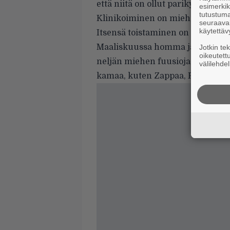
että niitä on ollut parikymmentä
esimerkiks
tutustuma
Klinikoiminen on miehelle itselle
seuraaval
käytettäv
Itsensä toistaminen on tässäkin a
Maaliskuussa homma jatkuu Kai 
Jotkin te
oikeutett
neljän miehen fuusiojazz-pumpp
välilehdel
kamaa, kuten Zappaa, Pat Methen