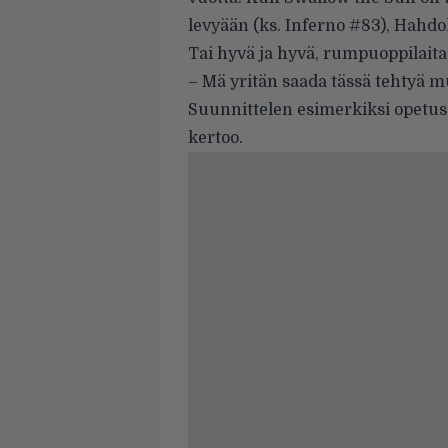
levyään (ks.
Inferno #83
), Hahdo
Tai hyvä ja hyvä, rumpuoppilait
– Mä yritän saada tässä tehtyä muu
Suunnittelen esimerkiksi opetus-d
kertoo.