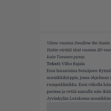
Viime vuonna Swallow the Sunin ka
Hahto viettää tänä vuonna 20-vuot
kuin Turusen pyssy.
Teksti:
Vilho Rajala
Ensi lauantaina Seinäjoen Rytmi
musiikkikirppis, jossa ohjelman
rumpuklinikka. Ensi viikolla hä
parissa ja vetää samalla niin ik
Jyväskylän Lutakossa musiikkime