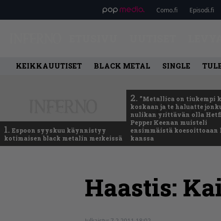
Como.fi
Episodi.fi
ETUSIVU
UUTISET
LEVY
KEIKKAUUTISET
BLACK METAL
SINGLE
TUL
2.
”Metallica on tiukempi 
koskaan ja te haluatte jonk
nulikan yrittävän olla Hetfi
Pepper Keenan muisteli
1.
Espoon syyskuu käynnistyy
ensimmäistä koesoittoaan 
kotimaisen black metalin merkeissä
kanssa
Haastis: Ka
Julkaistu:
7.2.2011 18:02