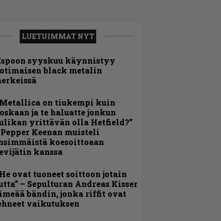
LUETUIMMAT NYT
Espoon syyskuu käynnistyy
otimaisen black metalin
erkeissä
Metallica on tiukempi kuin
oskaan ja te haluatte jonkun
ulikan yrittävän olla Hetfield?”
 Pepper Keenan muisteli
nsimmäistä koesoittoaan
evijätin kanssa
He ovat tuoneet soittoon jotain
utta” – Sepulturan Andreas Kisser
imeää bändin, jonka riffit ovat
ehneet vaikutuksen