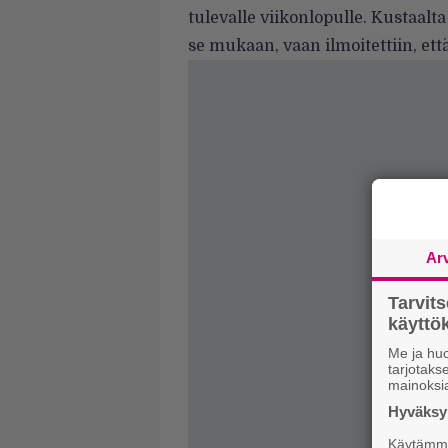
tulevalle viikonlopulle. Kustaalta
se mukaan, vaan ilmoitettiin, et
Ar
Tarvit
käytt
Me ja huo
tarjotak
mainoksi
Hyväksym
Käytämme 