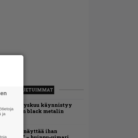
LUETUIMMAT
sen
Espoon syyskuu käynnistyy
tietoja
otimaisen black metalin
 ja
erkeissä
Mitalini näyttää ihan
lektralta” – huippu-uimari
toja