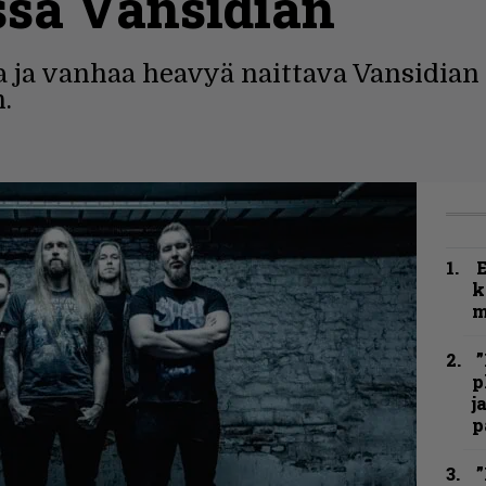
ssa Vansidian
a ja vanhaa heavyä naittava Vansidian 
n.
k
m
”
p
j
p
”