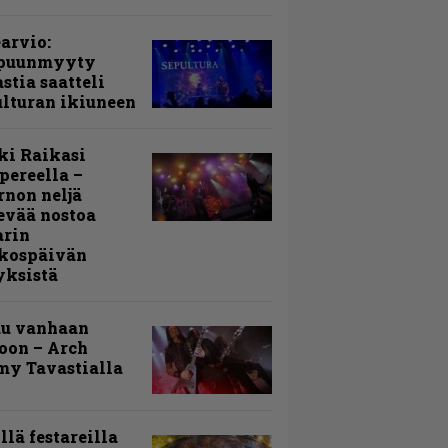
arvio:
puunmyyty
stia saatteli
lturan ikiuneen
ki Raikasi
ereella –
rnon neljä
evää nostoa
arin
kospäivän
yksistä
uu vanhaan
toon – Arch
my Tavastialla
llä festareilla