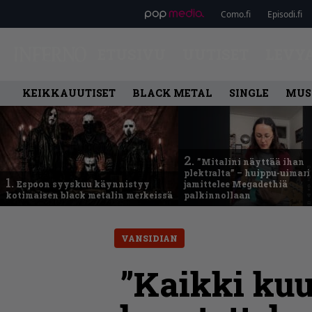
Como.fi
Episodi.fi
ETUSIVU
UUTISET
LEVY
KEIKKAUUTISET
BLACK METAL
SINGLE
MUS
2.
”Mitalini näyttää ihan
plektralta” – huippu-uimari
1.
Espoon syyskuu käynnistyy
jamittelee Megadethiä
kotimaisen black metalin merkeissä
palkinnollaan
VANSIDIAN
”Kaikki ku