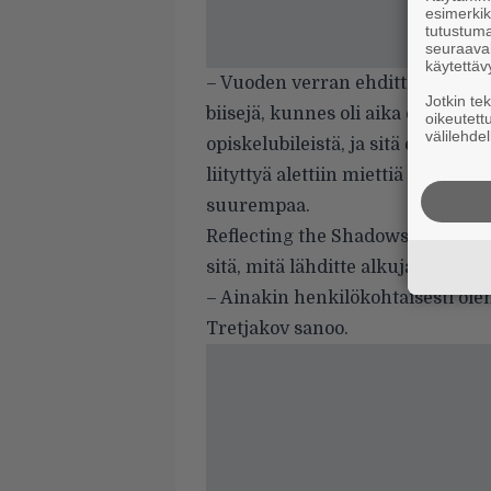
esimerkiks
tutustuma
seuraaval
käytettäv
– Vuoden verran ehdittiin vedell
Jotkin te
biisejä, kunnes oli aika etsiä laul
oikeutett
välilehdel
opiskelubileistä, ja sitä ei tarv
liityttyä alettiin miettiä enemmän
suurempaa.
Reflecting the Shadows -esikoise
sitä, mitä lähditte alkujaan hak
– Ainakin henkilökohtaisesti ole
Tretjakov sanoo.