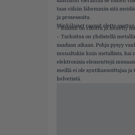
saattanut vierähtää se toinen viis
taas vähän lähemmäs sitä meidän ”
ja prosessoitu.
Minkälaiset raamit olette asetta
– Raamit on rikottu ja heitetty
– Tarkoitus on yhdistellä metallin 
saadaan aikaan. Pohja pysyy vanka
muualtakin kuin metallista, kai m
elektronisia elementtejä musaam
meillä ei ole syntikansoittajaa j
helvetistä.