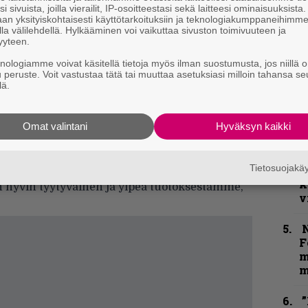
i sivuista, joilla vierailit, IP-osoitteestasi sekä laitteesi ominaisuuksista
j
an yksityiskohtaisesti käyttötarkoituksiin ja teknologiakumppaneihimm
p
la välilehdellä. Hylkääminen voi vaikuttaa sivuston toimivuuteen ja
yyteen.
ä instrumentaalicovereita ja joitakin omia
”
knologiamme voivat käsitellä tietoja myös ilman suostumusta, jos niillä o
k
aja. Juha [Tretjakov] oli tuttu vanhoista
u peruste. Voit vastustaa tätä tai muuttaa asetuksiasi milloin tahansa se
n
lä.
innut hirveästi suostutella mukaan. Juhan
–
 tosissaan, voisiko tästä kokeilla tehdä jotain
e
h
Omat valintani
Hyväksyn kaikki
nne on laadukasta jälkeä. Onko lopputulos
K
emaan?
Tietosuojak
P
k
n hyvin tyytyväinen ja ylpeä tuotoksestamme,
v
N
F
m
m
”