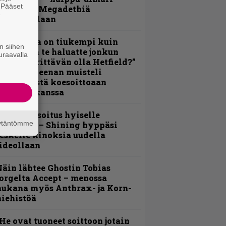
. Pääset
amittelee Megadethiä
e
alkinnollaan
Metallica on tiukempi kuin
n siihen
oskaan ja te haluatte jonkun
uraavalla
ulikan yrittävän olla Hetfield?”
 Pepper Keenan muisteli
nsimmäistä koesoittoaan
evijätin kanssa
unnianosoitus hyiselle
äytäntömme
ohjolalle – Shining hyppäsi
eskelle kinoksia uudella
ideollaan
äin lähtee Ghostin Tobias
orgelta Accept – menossa
ukana myös Anthrax- ja Korn-
iehistöä
He ovat tuoneet soittoon jotain