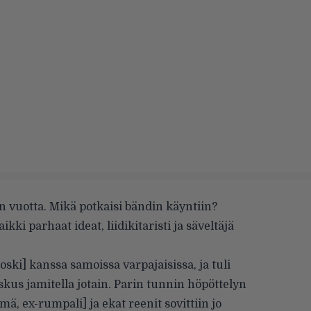
en vuotta. Mikä potkaisi bändin käyntiin?
ikki parhaat ideat, liidikitaristi ja säveltäjä
oski] kanssa samoissa varpajaisissa, ja tuli
joskus jamitella jotain. Parin tunnin höpöttelyn
mä, ex-rumpali] ja ekat reenit sovittiin jo