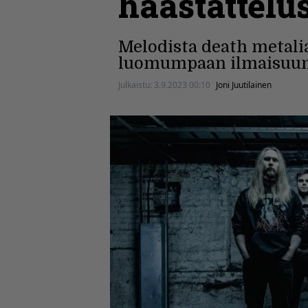
haastattelu
Melodista death metali
luomumpaan ilmaisuu
Julkaistu:
3.9.2023 00:10
Joni Juutilainen