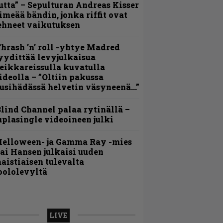
utta” – Sepulturan Andreas Kisser
imeää bändin, jonka riffit ovat
ehneet vaikutuksen
hrash ’n’ roll -yhtye Madred
yydittää levyjulkaisua
eikkareissulla kuvatulla
ideolla – ”Oltiin pakussa
usihädässä helvetin väsyneenä…”
lind Channel palaa rytinällä –
uplasingle videoineen julki
Helloween- ja Gamma Ray -mies
ai Hansen julkaisi uuden
aistiaisen tulevalta
oololevyltä
LIVE