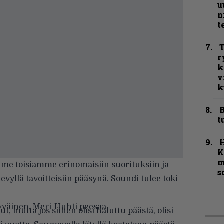
u
n
t
T
r
k
v
k
B
t
K
m
imme toisiamme erinomaisiin suorituksiin ja
s
evyllä tavoitteisiin pääsynä. Soundi tulee toki
ytyväinen, Meri-Huhti peesaa.
lut, mutta jos siihen olisi haluttu päästä, olisi