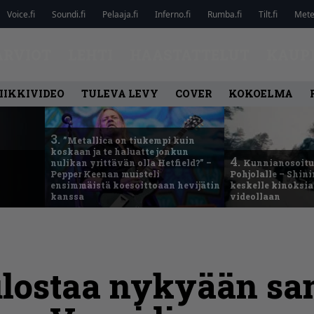
Voice.fi
Soundi.fi
Pelaaja.fi
Inferno.fi
Rumba.fi
Tilt.fi
Metel
ARVIOT
LEHTI
HAASTATTELUT
KAUP
IIKKIVIDEO
TULEVA LEVY
COVER
KOKOELMA
3.
”Metallica on tiukempi kuin
koskaan ja te haluatte jonkun
4.
nulikan yrittävän olla Hetfield?” –
Kunnianosoitus
Pepper Keenan muisteli
Pohjolalle – Shin
ensimmäistä koesoittoaan hevijätin
keskelle kinoksia
kanssa
videollaan
ulostaa nykyään sa