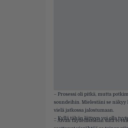
– Prosessi oli pitkä, mutta potk
soundeihin. Mielestäni se näkyy l
vielä jatkossa jalostumaan.
– Kyllä tähän lättyyn voi olla ty
– Aivan täydellistähän siitä ei tul