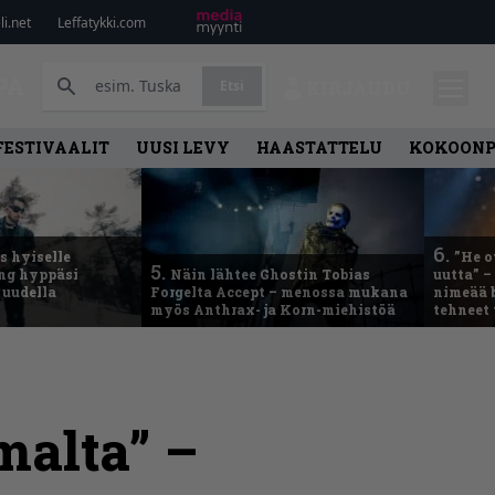
i.net
Leffatykki.com
PA
Etsi
KIRJAUDU
FESTIVAALIT
UUSI LEVY
HAASTATTELU
KOKOON
6.
 hyiselle
”He o
5.
ing hyppäsi
Näin lähtee Ghostin Tobias
uutta” –
 uudella
Forgelta Accept – menossa mukana
nimeää b
myös Anthrax- ja Korn-miehistöä
tehneet
malta” –