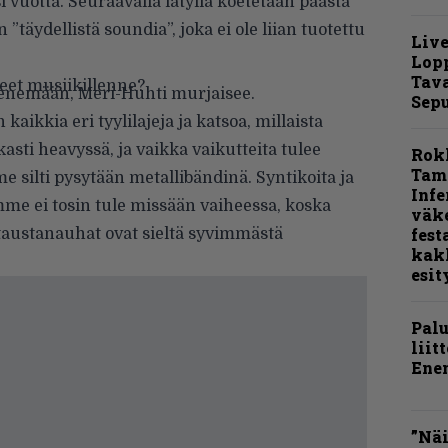
i vuotta. Seuraavalla lätyllä koetetaan päästä
täydellistä soundia”, joka ei ole liian tuotettu
Live
Lop
Tava
neet musiikillenne?
 menemään, Meri-Huhti murjaisee.
Sepu
kaikkia eri tyylilajeja ja katsoa, millaista
sti heavyssä, ja vaikka vaikutteita tulee
Rok
Tamp
e silti pysytään metallibändinä. Syntikoita ja
Infe
me ei tosin tule missään vaiheessa, koska
väk
fest
a taustanauhat ovat sieltä syvimmästä
kak
esit
Pal
liit
Ene
”Näi