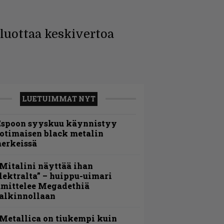
luottaa keskivertoa
LUETUIMMAT NYT
Espoon syyskuu käynnistyy
otimaisen black metalin
erkeissä
Mitalini näyttää ihan
lektralta” – huippu-uimari
amittelee Megadethiä
alkinnollaan
Metallica on tiukempi kuin