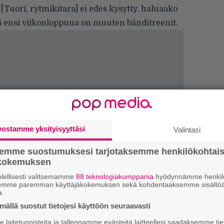
 [Tuori, rytmikitara] ei edes kysytty, haluaako
tä ensi viikonloppuna on muuten bänditreenit.
vostamme yksityisyyttäsi
Valintasi
semme suostumuksesi tarjotaksemme henkilökohtai
ökokemuksen
lellisesti valitsemamme
88 teknologiakumppania
hyödynnämme henkilö
k
semme paremman käyttäjäkokemuksen sekä kohdentaaksemme sisältöä
m
a.
ällä suostut tietojesi käyttöön seuraavasti
”
p
laitetunnisteita ja tallennamme evästeitä laitteellesi saadaksemme tie