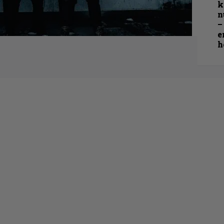
k
n
–
e
h