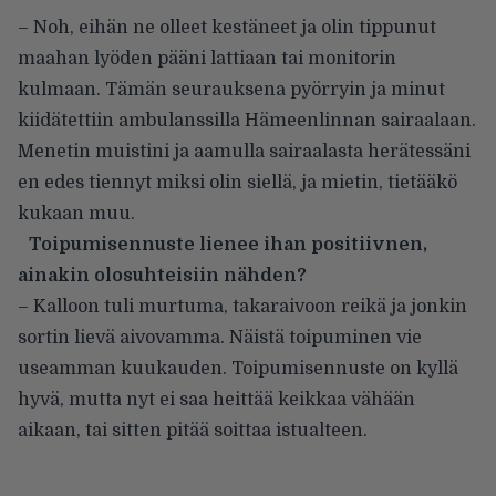
– Noh, eihän ne olleet kestäneet ja olin tippunut
maahan lyöden pääni lattiaan tai monitorin
kulmaan. Tämän seurauksena pyörryin ja minut
kiidätettiin ambulanssilla Hämeenlinnan sairaalaan.
Menetin muistini ja aamulla sairaalasta herätessäni
en edes tiennyt miksi olin siellä, ja mietin, tietääkö
kukaan muu.
Toipumisennuste lienee ihan positiivnen,
ainakin olosuhteisiin nähden?
– Kalloon tuli murtuma, takaraivoon reikä ja jonkin
sortin lievä aivovamma. Näistä toipuminen vie
useamman kuukauden. Toipumisennuste on kyllä
hyvä, mutta nyt ei saa heittää keikkaa vähään
aikaan, tai sitten pitää soittaa istualteen.