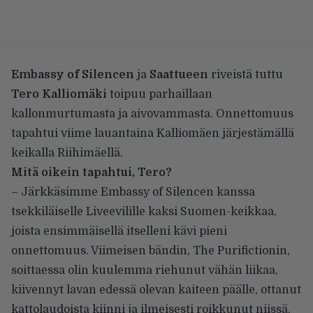
Embassy of Silencen
ja
Saattueen
riveistä tuttu
Tero Kalliomäki
toipuu parhaillaan
kallonmurtumasta ja aivovammasta. Onnettomuus
tapahtui viime lauantaina Kalliomäen järjestämällä
keikalla Riihimäellä.
Mitä oikein tapahtui, Tero?
– Järkkäsimme Embassy of Silencen kanssa
tsekkiläiselle Liveevilille kaksi Suomen-keikkaa,
joista ensimmäisellä itselleni kävi pieni
onnettomuus. Viimeisen bändin, The Purifictionin,
soittaessa olin kuulemma riehunut vähän liikaa,
kiivennyt lavan edessä olevan kaiteen päälle, ottanut
kattolaudoista kiinni ja ilmeisesti roikkunut niissä.