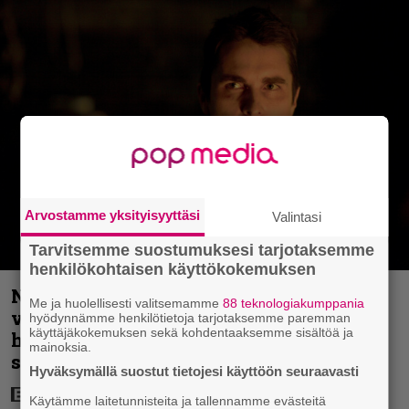
Arvostamme yksityisyyttäsi
Valintasi
Tarvitsemme suostumuksesi tarjotaksemme
henkilökohtaisen käyttökokemuksen
Nyt Netflixissä: Christopher Nolanin
Me ja huolellisesti valitsemamme
88 teknologiakumppania
viiden tähden mysteerileffa – ”Huikean
hyödynnämme henkilötietoja tarjotaksemme paremman
käyttäjäkokemuksen sekä kohdentaaksemme sisältöä ja
hienosti kirjoitettu yllätyskäänteiden
mainoksia.
sarja”
Hyväksymällä suostut tietojesi käyttöön seuraavasti
Käytämme laitetunnisteita ja tallennamme evästeitä