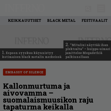
KEIKKAUUTISET
BLACK METAL
FESTIVAALIT
2.
”Mitalini näyttää ihan
plektralta” – huippu-uimari
1.
Espoon syyskuu käynnistyy
jamittelee Megadethiä
kotimaisen black metalin merkeissä
palkinnollaan
EMBASSY OF SILENCE
Kallonmurtuma ja
aivovamma –
suomalaismuusikon raju
tapaturma keikalla