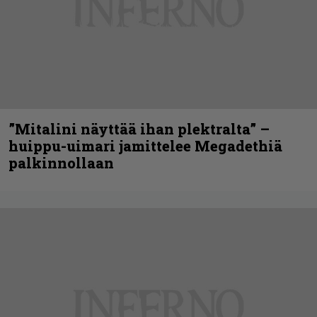
”Mitalini näyttää ihan plektralta” –
huippu-uimari jamittelee Megadethiä
palkinnollaan