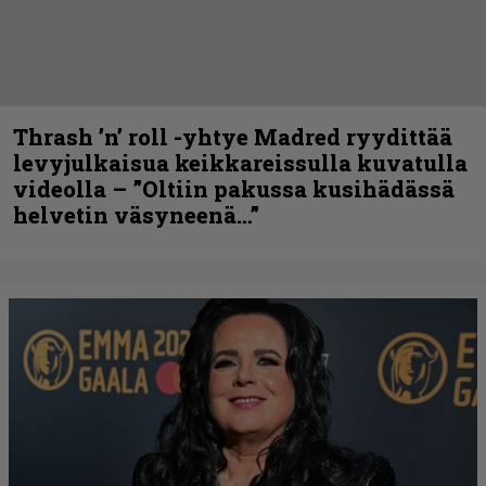
Thrash ’n’ roll -yhtye Madred ryydittää
levyjulkaisua keikkareissulla kuvatulla
videolla – ”Oltiin pakussa kusihädässä
helvetin väsyneenä…”