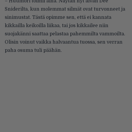
– Huumori toimii aina. Näytän nyt aivan Dee
Sniderilta, kun molemmat silmät ovat turvonneet ja
sinimustat. Tästä opimme sen, että ei kannata
kikkailla keikoilla liikaa, tai jos kikkailee niin
suojakänni saattaa pelastaa pahemmilta vammoilta.
Olisin voinut vaikka halvaantua tuossa, sen verran
paha osuma tuli päähän.