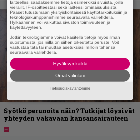
laitteellesi saadaksemme tietoja esimerkiksi sivuista, joilla
vierailit, IP-osoitteestasi sekä laitteesi ominaisuuksista.
Pääset tutustumaan yksityiskohtaisesti käyttötarkoituksiin ja
teknologiakumppaneihimme seuraavalla välilehdellä.
Hylkääminen voi vaikuttaa sivuston toimivuuteen ja
käytettävyyteen.
Jotkin teknologiamme voivat käsitellä tietoja myös ilman
suostumusta, jos niillä on siihen oikeutettu peruste. Voit
vastustaa tätä tai muuttaa asetuksiasi milloin tahansa
seuraavalla välilehdellä.
Hyväksyn kaikki
Omat valintani
Tietosuojakäytäntömme
Syötkö perunoita näin? Tutkijat löysivät
yhteyden vakavaan kansansairauteen