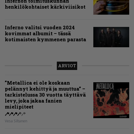
Infernon toimituskunnan
henkilökohtaiset kärkiviisikot
Inferno valitsi vuoden 2024
kovimmat albumit – tässä
kotimaisten kymmenen parasta
ARVIOT
”Metallica ei ole koskaan
pelännyt kehittyä ja muuttua” –
tarkistelussa 30 vuotta täyttävä
levy, joka jakaa fanien
mielipiteet
Vesa Siltanen