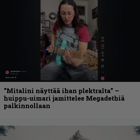
”Mitalini näyttää ihan plektralta” –
huippu-uimari jamittelee Megadethiä
palkinnollaan