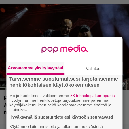
Arvostamme yksityisyyttäsi
Valintasi
Tarvitsemme suostumuksesi tarjotaksemme
henkilökohtaisen käyttökokemuksen
Me ja huolellisesti valitsemamme
88 teknologiakumppania
Hellsinki Metal Festival kuvina, osa 1 –
hyödynnämme henkilötietoja tarjotaksemme paremman
Accept, Carcass, Black Label Society ja
käyttäjäkokemuksen sekä kohdentaaksemme sisältöä ja
mainoksia.
muita avauspäivän esiintyjiä
Hyväksymällä suostut tietojesi käyttöön seuraavasti
Käytämme laitetunnisteita ja tallennamme evästeitä