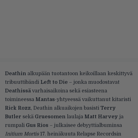
Deathin
alkupään tuotantoon keikoillaan keskittyvä
tribuuttibändi
Left to Die
– jonka muodostavat
Deathissä
varhaisaikoina sekä esiasteena
toimineessa
Mantas
-yhtyeessä vaikuttanut kitaristi
Rick Rozz
, Deathin alkuaikojen basisti
Terry
Butler
sekä
Gruesomen
laulaja
Matt Harvey
ja
rumpali
Gus Rios
– julkaisee debyyttialbuminsa
Initium Mortis
17. heinäkuuta Relapse Recordsin