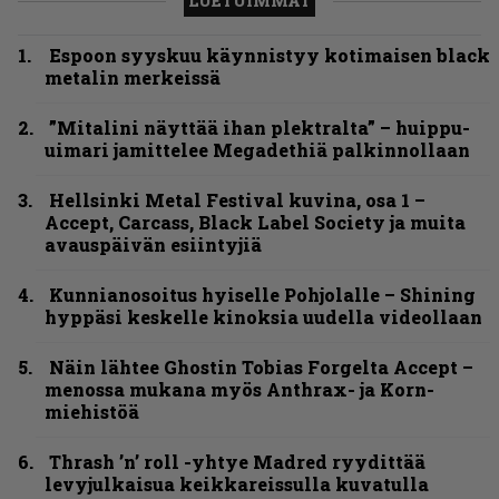
LUETUIMMAT
Espoon syyskuu käynnistyy kotimaisen black
metalin merkeissä
”Mitalini näyttää ihan plektralta” – huippu-
uimari jamittelee Megadethiä palkinnollaan
Hellsinki Metal Festival kuvina, osa 1 –
Accept, Carcass, Black Label Society ja muita
avauspäivän esiintyjiä
Kunnianosoitus hyiselle Pohjolalle – Shining
hyppäsi keskelle kinoksia uudella videollaan
Näin lähtee Ghostin Tobias Forgelta Accept –
menossa mukana myös Anthrax- ja Korn-
miehistöä
Thrash ’n’ roll -yhtye Madred ryydittää
levyjulkaisua keikkareissulla kuvatulla