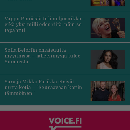
Vappu Pimiästä tuli miljoonikko –
eikä yksi milli edes riitä, näin se
tapahtui
Sofia Belórfin omaisuutta
myynnissä – jälleenmyyjä tulee
Suomesta
Sara ja Mikko Parikka etsivät
uutta kotia – ”Seuraavaan kotiin
tämmöinen”