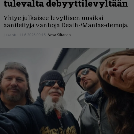
tulevalta debyyttilevyltään
Yhtye julkaisee levyllisen uusiksi
äänitettyjä vanhoja Death-/Mantas-demoja.
Julkaistu:
11.6.2026 09:15
Vesa Siltanen