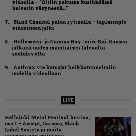
videolla – ”Oltiin pakussa kusihädässä
helvetin väsyneenä…”
Blind Channel palaa rytinällä – tuplasingle
videoineen julki
Helloween- ja Gamma Ray -mies Kai Hansen
julkaisi uuden maistiaisen tulevalta
soololevyltä
Anthrax vie katsojat keikkatunnelmiin
uudella videollaan
LIVE
Hellsinki Metal Festival kuvina,
osa 1 – Accept, Carcass, Black
Label Society ja muita
avauspäivän esiintyjiä