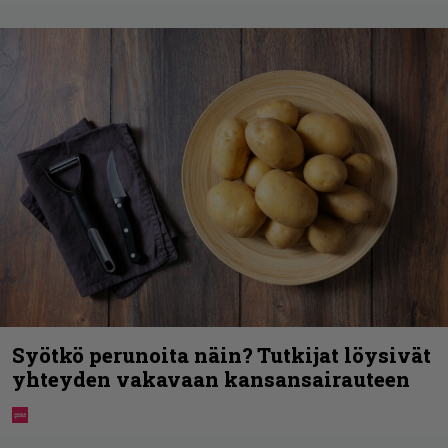
Syötkö perunoita näin? Tutkijat löysivät
yhteyden vakavaan kansansairauteen