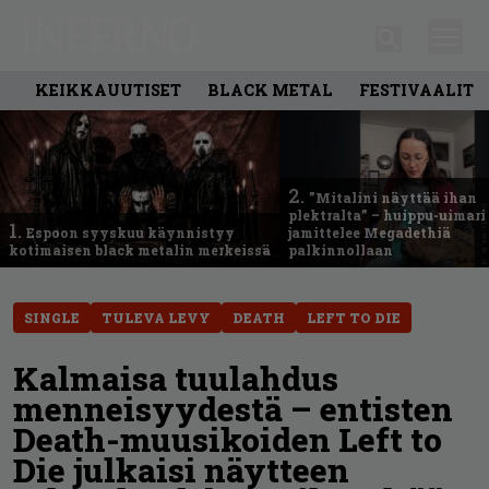
KEIKKAUUTISET
BLACK METAL
FESTIVAALIT
2.
”Mitalini näyttää ihan
plektralta” – huippu-uimari
1.
Espoon syyskuu käynnistyy
jamittelee Megadethiä
kotimaisen black metalin merkeissä
palkinnollaan
SINGLE
TULEVA LEVY
DEATH
LEFT TO DIE
Kalmaisa tuulahdus
menneisyydestä – entisten
Death-muusikoiden Left to
Die julkaisi näytteen