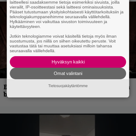
laitteellesi saadaksemme tietoja esimerkiksi sivuista, joilla
vierailit, IP-osoitteestasi sekä laitteesi ominaisuuksista.
Pääset tutustumaan yksityiskohtaisesti käyttötarkoituksiin ja
teknologiakumppaneihimme seuraavalla välilehdellä.
Hylkääminen voi vaikuttaa sivuston toimivuuteen ja
käytettävyyteen.
Jotkin teknologiamme voivat käsitellä tietoja myös ilman
suostumusta, jos niillä on siihen oikeutettu peruste. Voit
vastustaa tätä tai muuttaa asetuksiasi milloin tahansa
seuraavalla välilehdellä.
Hyväksyn kaikki
Omat valintani
Espoon syyskuu käynnistyy kotimaisen
Tietosuojakäytäntömme
black metalin merkeissä