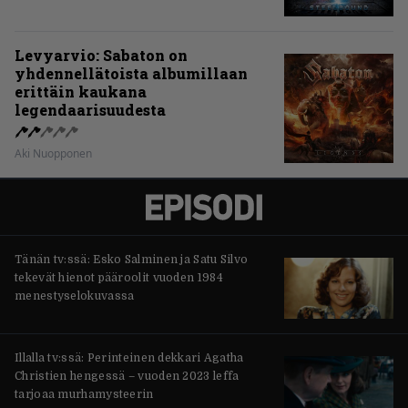
Levyarvio: Sabaton on
yhdennellätoista albumillaan
erittäin kaukana
legendaarisuudesta
Aki Nuopponen
Tänän tv:ssä: Esko Salminen ja Satu Silvo
tekevät hienot pääroolit vuoden 1984
menestyselokuvassa
Illalla tv:ssä: Perinteinen dekkari Agatha
Christien hengessä – vuoden 2023 leffa
tarjoaa murhamysteerin