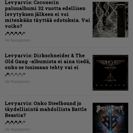
Levyarvio: Coronerin
paluualbumi 32 vuotta edellisen
levytyksen jälkeen ei voi
mitenkään täyttää odotuksia. Vai
voiko?
Aki Nuopponen
Levyarvio: Dirkschneider & The
Old Gang -albumista ei aina tiedä,
onko se tosissaan tehty vai ei
Aki Nuopponen
Levyarvio: Onko Steelbound jo
täydellisintä mahdollista Battle
Beastia?
Aki Nuopponen