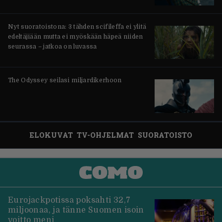
Nyt suoratoistona: 3 tähden scifileffa ei ylitä
edeltäjiään mutta ei myöskään häpeä niiden
seurassa – jatkoa on luvassa
The Odyssey seilasi miljardikerhoon
ELOKUVAT
TV-OHJELMAT
SUORATOISTO
Eurojackpotissa poksahti 32,7
miljoonaa, ja tänne Suomen isoin
voitto meni