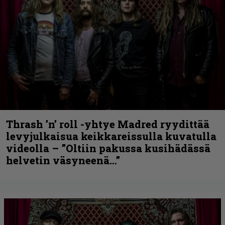
Thrash ’n’ roll -yhtye Madred ryydittää
levyjulkaisua keikkareissulla kuvatulla
videolla – ”Oltiin pakussa kusihädässä
helvetin väsyneenä…”