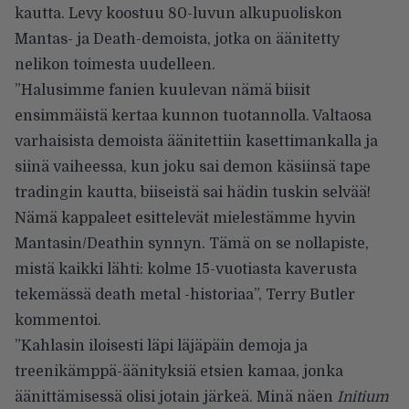
kautta. Levy koostuu 80-luvun alkupuoliskon
Mantas- ja Death-demoista, jotka on äänitetty
nelikon toimesta uudelleen.
”Halusimme fanien kuulevan nämä biisit
ensimmäistä kertaa kunnon tuotannolla. Valtaosa
varhaisista demoista äänitettiin kasettimankalla ja
siinä vaiheessa, kun joku sai demon käsiinsä tape
tradingin kautta, biiseistä sai hädin tuskin selvää!
Nämä kappaleet esittelevät mielestämme hyvin
Mantasin/Deathin synnyn. Tämä on se nollapiste,
mistä kaikki lähti: kolme 15-vuotiasta kaverusta
tekemässä death metal -historiaa”, Terry Butler
kommentoi.
”Kahlasin iloisesti läpi läjäpäin demoja ja
treenikämppä-äänityksiä etsien kamaa, jonka
äänittämisessä olisi jotain järkeä. Minä näen
Initium