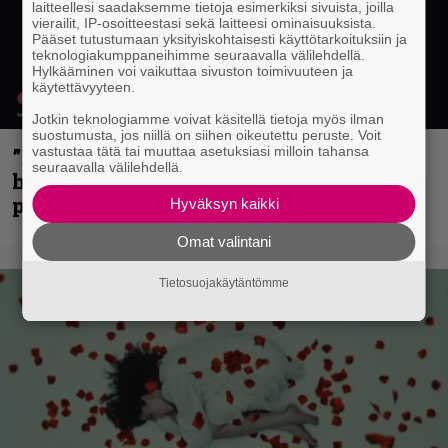
laitteellesi saadaksemme tietoja esimerkiksi sivuista, joilla
vierailit, IP-osoitteestasi sekä laitteesi ominaisuuksista.
Pääset tutustumaan yksityiskohtaisesti käyttötarkoituksiin ja
teknologiakumppaneihimme seuraavalla välilehdellä.
Hylkääminen voi vaikuttaa sivuston toimivuuteen ja
käytettävyyteen.
Jotkin teknologiamme voivat käsitellä tietoja myös ilman
suostumusta, jos niillä on siihen oikeutettu peruste. Voit
vastustaa tätä tai muuttaa asetuksiasi milloin tahansa
”Mitalini näyttää ihan plektralta” –
seuraavalla välilehdellä.
huippu-uimari jamittelee Megadethiä
palkinnollaan
Hyväksyn kaikki
Omat valintani
Tietosuojakäytäntömme