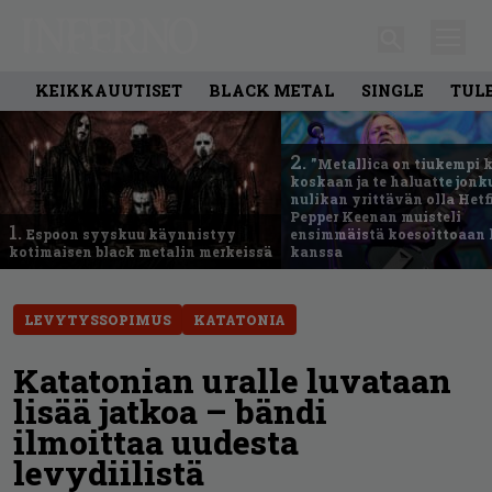
KEIKKAUUTISET
BLACK METAL
SINGLE
TUL
2.
”Metallica on tiukempi 
koskaan ja te haluatte jonk
nulikan yrittävän olla Hetfi
Pepper Keenan muisteli
1.
Espoon syyskuu käynnistyy
ensimmäistä koesoittoaan 
kotimaisen black metalin merkeissä
kanssa
LEVYTYSSOPIMUS
KATATONIA
Katatonian uralle luvataan
lisää jatkoa – bändi
ilmoittaa uudesta
levydiilistä