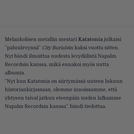
Melankolisen metallin mestari
Katatonia
julkaisi
”paluulevynsä”
City Burials
in kaksi vuotta sitten.
Nyt bändi ilmoittaa uudesta levydiilistä Napalm
Recordsin kanssa, mikä ennakoi myös uutta
albumia.
”Nyt kun Katatonia on siirtymässä uuteen lukuun
historiankirjassaan, olemme innoissamme, että
yhtyeen taival jatkuu eteenpäin uuden lafkamme
Napalm Recordsin kanssa”, bändi tiedottaa.