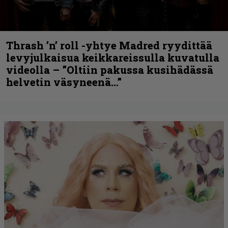
Thrash ’n’ roll -yhtye Madred ryydittää
levyjulkaisua keikkareissulla kuvatulla
videolla – ”Oltiin pakussa kusihädässä
helvetin väsyneenä…”