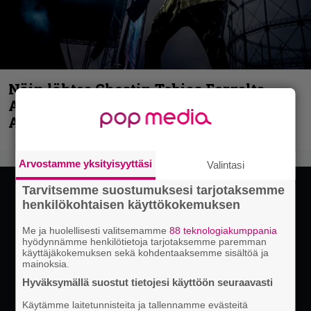
Näin lähtee Ghostin Tobias Forgelta
Accept – menossa mukana myös
Anthrax- ja Korn-miehistöä
Arvostamme yksityisyyttäsi
Valintasi
Tarvitsemme suostumuksesi tarjotaksemme
henkilökohtaisen käyttökokemuksen
Me ja huolellisesti valitsemamme
88 teknologiakumppania
hyödynnämme henkilötietoja tarjotaksemme paremman
käyttäjäkokemuksen sekä kohdentaaksemme sisältöä ja
mainoksia.
Hyväksymällä suostut tietojesi käyttöön seuraavasti
Käytämme laitetunnisteita ja tallennamme evästeitä