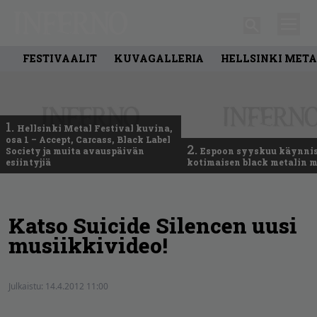
FESTIVAALIT
KUVAGALLERIA
HELLSINKI META
1.
Hellsinki Metal Festival kuvina,
osa 1 – Accept, Carcass, Black Label
2.
Society ja muita avauspäivän
Espoon syyskuu käynni
esiintyjiä
kotimaisen black metalin m
Katso Suicide Silencen uusi
musiikkivideo!
Julkaistu:
14.4.2012 11:00