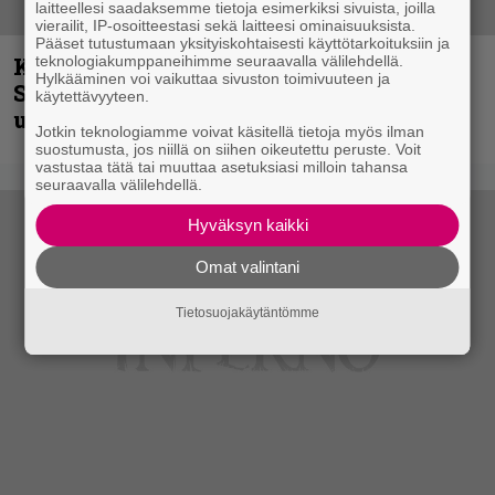
laitteellesi saadaksemme tietoja esimerkiksi sivuista, joilla
vierailit, IP-osoitteestasi sekä laitteesi ominaisuuksista.
Pääset tutustumaan yksityiskohtaisesti käyttötarkoituksiin ja
Kunnianosoitus hyiselle Pohjolalle –
teknologiakumppaneihimme seuraavalla välilehdellä.
Hylkääminen voi vaikuttaa sivuston toimivuuteen ja
Shining hyppäsi keskelle kinoksia
käytettävyyteen.
uudella videollaan
Jotkin teknologiamme voivat käsitellä tietoja myös ilman
suostumusta, jos niillä on siihen oikeutettu peruste. Voit
vastustaa tätä tai muuttaa asetuksiasi milloin tahansa
seuraavalla välilehdellä.
Hyväksyn kaikki
Omat valintani
Tietosuojakäytäntömme