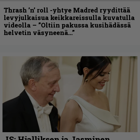
Thrash ’n’ roll -yhtye Madred ryydittää
levyjulkaisua keikkareissulla kuvatulla
videolla – ”Oltiin pakussa kusihädässä
helvetin väsyneenä…”