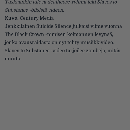
Tuskaankin tuleva deathcore-ryhmä teki Slaves to
Substance -biisistä videon.
Kuva:
Century Media
Jenkkiläinen
Suicide Silence
julkaisi viime vuonna
The Black Crown -nimisen kolmannen levynsä,
jonka avausraidasta on nyt tehty musiikkivideo.
Slaves to Substance -video tarjoilee zombeja, mitäs
muuta.