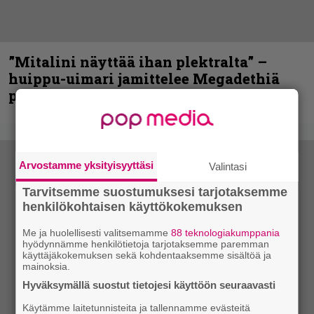
”Mitalini näyttää ihan plektralta” –
huippu-uimari jamittelee Megadethiä
palkinnollaan
Arvostamme yksityisyyttäsi
Valintasi
Tarvitsemme suostumuksesi tarjotaksemme
henkilökohtaisen käyttökokemuksen
Me ja huolellisesti valitsemamme
88 teknologiakumppania
hyödynnämme henkilötietoja tarjotaksemme paremman
käyttäjäkokemuksen sekä kohdentaaksemme sisältöä ja
mainoksia.
Hyväksymällä suostut tietojesi käyttöön seuraavasti
Käytämme laitetunnisteita ja tallennamme evästeitä