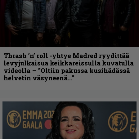
Thrash ’n’ roll -yhtye Madred ryydittää
levyjulkaisua keikkareissulla kuvatulla
videolla – ”Oltiin pakussa kusihädässä
helvetin väsyneenä…”