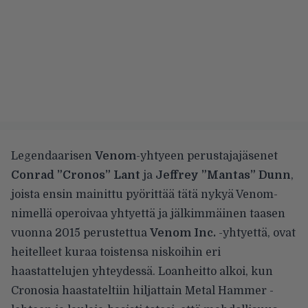
Legendaarisen
Venom
-yhtyeen perustajajäsenet
Conrad ”Cronos” Lant
ja
Jeffrey ”Mantas” Dunn
,
joista ensin mainittu pyörittää tätä nykyä Venom-
nimellä operoivaa yhtyettä ja jälkimmäinen taasen
vuonna 2015 perustettua
Venom Inc.
-yhtyettä, ovat
heitelleet kuraa toistensa niskoihin eri
haastattelujen yhteydessä. Loanheitto alkoi, kun
Cronosia haastateltiin hiljattain
Metal Hammer -