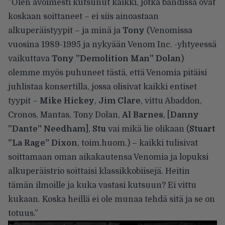
”Olen avoimesti kutsunut kaikki, jotka bändissä ovat
koskaan soittaneet – ei siis ainoastaan
alkuperäistyypit – ja minä ja
Tony
(Venomissa
vuosina 1989-1995 ja nykyään Venom Inc. -yhtyeessä
vaikuttava
Tony ”Demolition Man” Dolan
)
olemme myös puhuneet tästä, että Venomia pitäisi
juhlistaa konsertilla, jossa olisivat kaikki entiset
tyypit –
Mike Hickey
,
Jim Clare
, vittu Abaddon,
Cronos, Mantas, Tony Dolan,
Al Barnes
, [
Danny
”Dante” Needham
],
Stu
vai mikä lie olikaan (
Stuart
”La Rage” Dixon
, toim.huom.) – kaikki tulisivat
soittamaan oman aikakautensa Venomia ja lopuksi
alkuperäistrio soittaisi klassikkobiisejä. Heitin
tämän ilmoille ja kuka vastasi kutsuun? Ei vittu
kukaan. Koska heillä ei ole munaa tehdä sitä ja se on
totuus.”