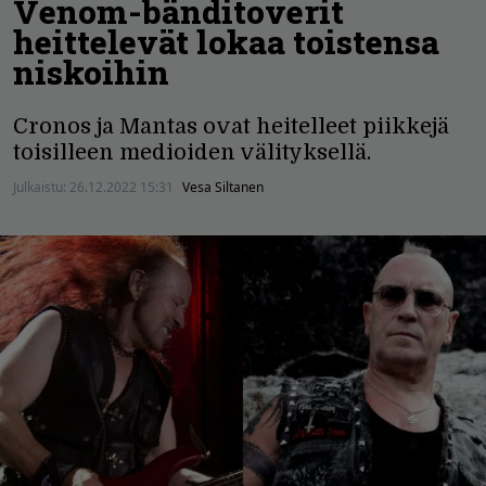
Venom-bänditoverit
heittelevät lokaa toistensa
niskoihin
Cronos ja Mantas ovat heitelleet piikkejä
toisilleen medioiden välityksellä.
Julkaistu:
26.12.2022 15:31
Vesa Siltanen