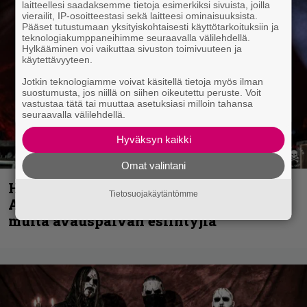
laitteellesi saadaksemme tietoja esimerkiksi sivuista, joilla
vierailit, IP-osoitteestasi sekä laitteesi ominaisuuksista.
Pääset tutustumaan yksityiskohtaisesti käyttötarkoituksiin ja
teknologiakumppaneihimme seuraavalla välilehdellä.
Hylkääminen voi vaikuttaa sivuston toimivuuteen ja
käytettävyyteen.
Jotkin teknologiamme voivat käsitellä tietoja myös ilman
suostumusta, jos niillä on siihen oikeutettu peruste. Voit
vastustaa tätä tai muuttaa asetuksiasi milloin tahansa
seuraavalla välilehdellä.
Hyväksyn kaikki
Omat valintani
Hellsinki Metal Festival kuvina, osa 1 –
Tietosuojakäytäntömme
Accept, Carcass, Black Label Society ja
muita avauspäivän esiintyjiä