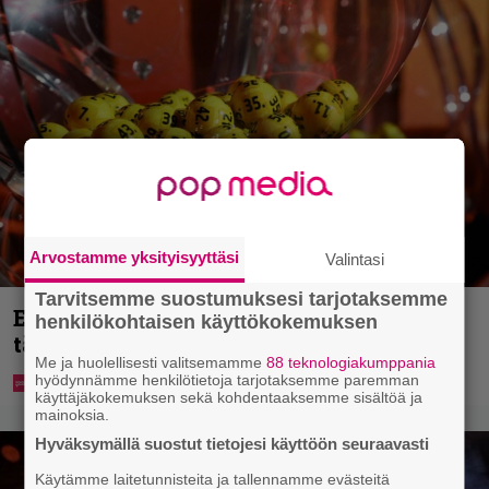
Arvostamme yksityisyyttäsi
Valintasi
Tarvitsemme suostumuksesi tarjotaksemme
Eurojackpotista 80 000 euroa Suomeen –
henkilökohtaisen käyttökokemuksen
tänne
Me ja huolellisesti valitsemamme
88 teknologiakumppania
hyödynnämme henkilötietoja tarjotaksemme paremman
käyttäjäkokemuksen sekä kohdentaaksemme sisältöä ja
mainoksia.
Hyväksymällä suostut tietojesi käyttöön seuraavasti
Käytämme laitetunnisteita ja tallennamme evästeitä