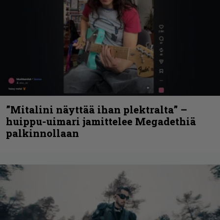
”Mitalini näyttää ihan plektralta” –
huippu-uimari jamittelee Megadethiä
palkinnollaan