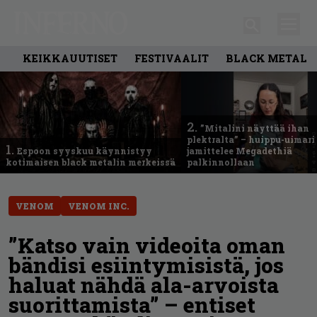
KEIKKAUUTISET
FESTIVAALIT
BLACK METAL
2.
”Mitalini näyttää ihan
plektralta” – huippu-uimari
1.
Espoon syyskuu käynnistyy
jamittelee Megadethiä
kotimaisen black metalin merkeissä
palkinnollaan
VENOM
VENOM INC.
”Katso vain videoita oman
bändisi esiintymisistä, jos
haluat nähdä ala-arvoista
suorittamista” – entiset