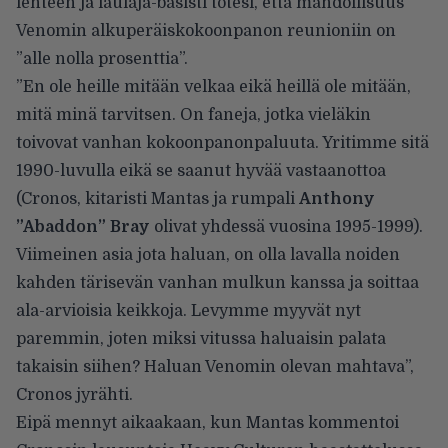
lehteen
ja laulaja-basisti totesi, että mahdollisuus
Venomin alkuperäiskokoonpanon reunioniin on
”alle nolla prosenttia”.
”En ole heille mitään velkaa eikä heillä ole mitään,
mitä minä tarvitsen. On faneja, jotka vieläkin
toivovat vanhan kokoonpanonpaluuta. Yritimme sitä
1990-luvulla eikä se saanut hyvää vastaanottoa
(Cronos, kitaristi Mantas ja rumpali
Anthony
”Abaddon” Bray
olivat yhdessä vuosina 1995-1999).
Viimeinen asia jota haluan, on olla lavalla noiden
kahden tärisevän vanhan mulkun kanssa ja soittaa
ala-arvioisia keikkoja. Levymme myyvät nyt
paremmin, joten miksi vitussa haluaisin palata
takaisin siihen? Haluan Venomin olevan mahtava”,
Cronos
jyrähti
.
Eipä mennyt aikaakaan, kun Mantas kommentoi