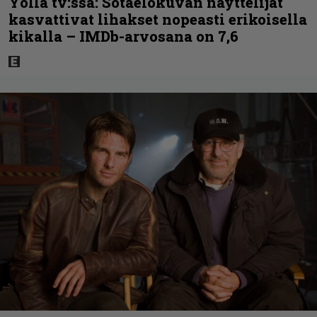
Yöllä tv:ssä: Sotaelokuvan näyttelijät
kasvattivat lihakset nopeasti erikoisella
kikalla – IMDb-arvosana on 7,6