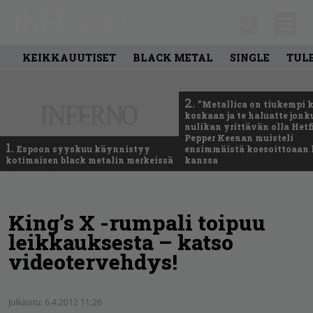
KEIKKAUUTISET
BLACK METAL
SINGLE
TUL
2.
”Metallica on tiukempi 
koskaan ja te haluatte jonk
nulikan yrittävän olla Hetfi
Pepper Keenan muisteli
1.
Espoon syyskuu käynnistyy
ensimmäistä koesoittoaan 
kotimaisen black metalin merkeissä
kanssa
King’s X -rumpali toipuu
leikkauksesta – katso
videotervehdys!
Julkaistu:
6.4.2012 11:26