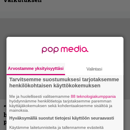
Arvostamme yksityisyyttäsi
Valintasi
Tarvitsemme suostumuksesi tarjotaksemme
henkilökohtaisen käyttökokemuksen
Me ja huolellisesti valitsemamme
88 teknologiakumppania
hyödynnämme henkilötietoja tarjotaksemme paremman
käyttäjäkokemuksen sekä kohdentaaksemme sisältöä ja
”Mitalini näyttää ihan plektralta” –
mainoksia.
huippu-uimari jamittelee Megadethiä
Hyväksymällä suostut tietojesi käyttöön seuraavasti
palkinnollaan
Käytämme laitetunnisteita ja tallennamme evästeitä