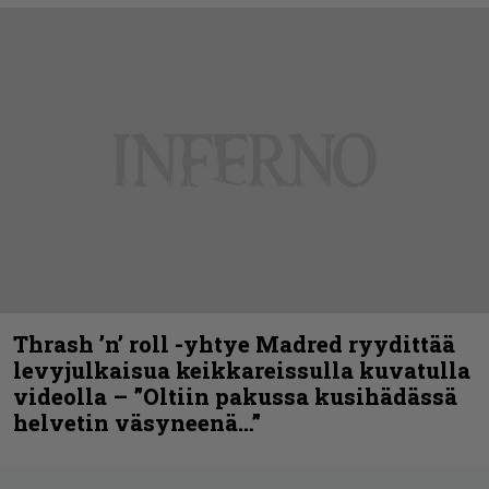
Thrash ’n’ roll -yhtye Madred ryydittää
levyjulkaisua keikkareissulla kuvatulla
videolla – ”Oltiin pakussa kusihädässä
helvetin väsyneenä…”