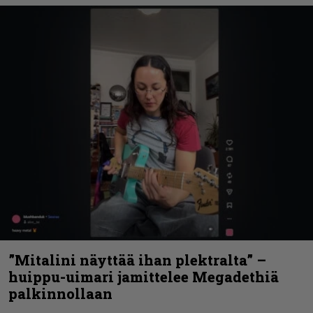
”Mitalini näyttää ihan plektralta” –
huippu-uimari jamittelee Megadethiä
palkinnollaan