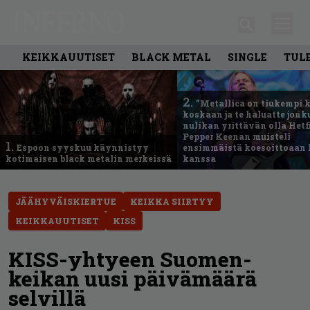
KEIKKAUUTISET
BLACK METAL
SINGLE
TUL
2.
”Metallica on tiukempi 
koskaan ja te haluatte jonk
nulikan yrittävän olla Hetfi
Pepper Keenan muisteli
1.
Espoon syyskuu käynnistyy
ensimmäistä koesoittoaan 
kotimaisen black metalin merkeissä
kanssa
JÄÄHYVÄISKIERTUE
KEIKKA SIIRTYY
KEIKKAUUTISET
KISS
KISS-yhtyeen Suomen-
keikan uusi päivämäärä
selvillä