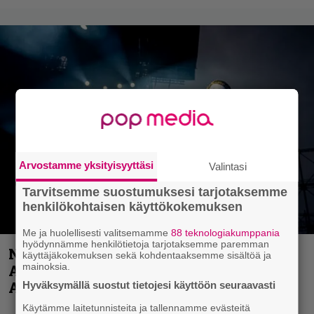
Arvostamme yksityisyyttäsi
Valintasi
Tarvitsemme suostumuksesi tarjotaksemme
henkilökohtaisen käyttökokemuksen
Me ja huolellisesti valitsemamme
88 teknologiakumppania
hyödynnämme henkilötietoja tarjotaksemme paremman
Näin lähtee Ghostin Tobias Forgelta
käyttäjäkokemuksen sekä kohdentaaksemme sisältöä ja
mainoksia.
Accept – menossa mukana myös
Anthrax- ja Korn-miehistöä
Hyväksymällä suostut tietojesi käyttöön seuraavasti
Käytämme laitetunnisteita ja tallennamme evästeitä