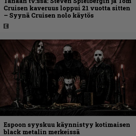
Tänään tv:ssä: Steven Spielbergin ja Tom
Cruisen kaveruus loppui 21 vuotta sitten
– Syynä Cruisen nolo käytös
Espoon syyskuu käynnistyy kotimaisen
black metalin merkeissä