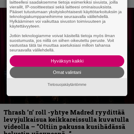
laitteellesi saadaksemme tietoja esimerkiksi sivuista, joilla
vierailit, IP-osoitteestasi sekä laitteesi ominaisuuksista.
Pääset tutustumaan yksityiskohtaisesti käyttötarkoituksiin ja
teknologiakumppaneihimme seuraavalla välilehdellä.
Hylkääminen voi vaikuttaa sivuston toimivuuteen ja
käytettävyyteen.
Jotkin teknologiamme voivat käsitellä tietoja myös ilman
suostumusta, jos niillä on siihen oikeutettu peruste. Voit
vastustaa tätä tai muuttaa asetuksiasi milloin tahansa
seuraavalla välilehdellä.
Hyväksyn kaikki
Omat valintani
Tietosuojakäytäntömme
Thrash ’n’ roll -yhtye Madred ryydittää
levyjulkaisua keikkareissulla kuvatulla
videolla – ”Oltiin pakussa kusihädässä
helvetin väsyneenä…”