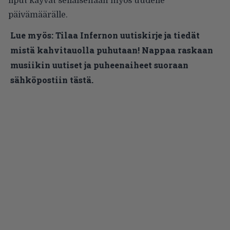
liput käyvät sellaisenaan myös uudelle
päivämäärälle.
Lue myös:
Tilaa Infernon uutiskirje ja tiedät
mistä kahvitauolla puhutaan! Nappaa raskaan
musiikin uutiset ja puheenaiheet suoraan
sähköpostiin tästä.