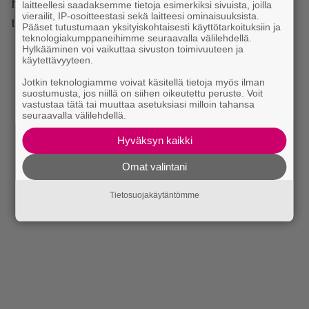
haluamme varmistaa, että kiertueella on kaikilla
laitteellesi saadaksemme tietoja esimerkiksi sivuista, joilla
vierailit, IP-osoitteestasi sekä laitteesi ominaisuuksista.
turvallista ja hyvä olla.”
Pääset tutustumaan yksityiskohtaisesti käyttötarkoituksiin ja
teknologiakumppaneihimme seuraavalla välilehdellä.
Hylkääminen voi vaikuttaa sivuston toimivuuteen ja
käytettävyyteen.
Jotkin teknologiamme voivat käsitellä tietoja myös ilman
suostumusta, jos niillä on siihen oikeutettu peruste. Voit
vastustaa tätä tai muuttaa asetuksiasi milloin tahansa
seuraavalla välilehdellä.
Hyväksyn kaikki
Omat valintani
Tietosuojakäytäntömme