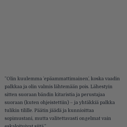
”Olin kuulemma ’epäammattimainen’, koska vaadin
palkkaa ja olin valmis lähtemään pois. Lähestyin
sitten suoraan bändin kitaristia ja perustajaa
suoraan (kuten ohjeistettiin) – ja yhtäkkiä palkka
tulikin tilille. Päätin jäädä ja kunnioittaa
sopimustani, mutta valitettavasti ongelmat vain
eskaloituivat siitä.”