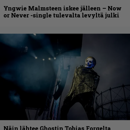
Yngwie Malmsteen iskee jälleen – Now
or Never -single tulevalta levyltä julki
Näin lähtee Ghostin Tobias Forgelta