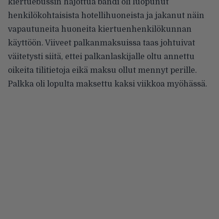
kiertuebussin hajottua bändi oli luopunut
henkilökohtaisista hotellihuoneista ja jakanut näin
vapautuneita huoneita kiertuenhenkilökunnan
käyttöön. Viiveet palkanmaksuissa taas johtuivat
väitetysti siitä, ettei palkanlaskijalle oltu annettu
oikeita tilitietoja eikä maksu ollut mennyt perille.
Palkka oli lopulta maksettu kaksi viikkoa myöhässä.