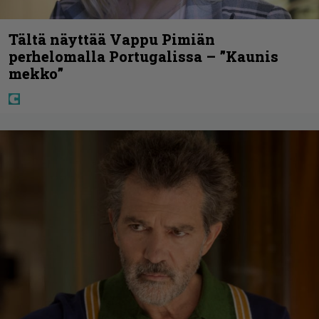
Tältä näyttää Vappu Pimiän
perhelomalla Portugalissa – ”Kaunis
mekko”