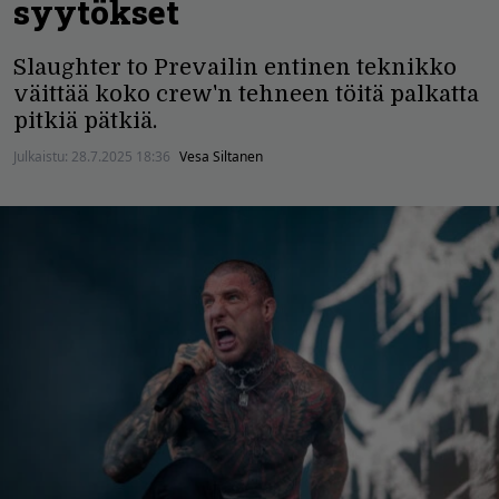
syytökset
Slaughter to Prevailin entinen teknikko
väittää koko crew'n tehneen töitä palkatta
pitkiä pätkiä.
Julkaistu:
28.7.2025 18:36
Vesa Siltanen