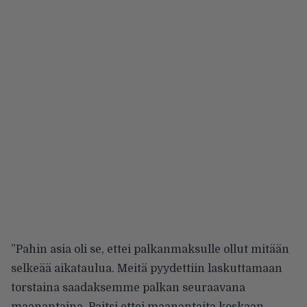
”Pahin asia oli se, ettei palkanmaksulle ollut mitään
selkeää aikataulua. Meitä pyydettiin laskuttamaan
torstaina saadaksemme palkan seuraavana
maanantaina. Paitsi ettei maanantaita koskaan