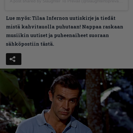
A post shared by Slaughter To Prevail (@slaughtertoprevailofficial)
Lue myös:
Tilaa Infernon uutiskirje ja tiedät
mistä kahvitauolla puhutaan! Nappaa raskaan
musiikin uutiset ja puheenaiheet suoraan
sähköpostiin tästä.