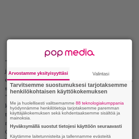
”Tässä asiassa meillä on parannettavaa ja tulemme
jatkossa tekemään kunnon sopimukset, jotka
Arvostamme yksityisyyttäsi
Valintasi
estävät tällaista tapahtumasta jatkossa”, tiedotteessa
Tarvitsemme suostumuksesi tarjotaksemme
sanotaan.
henkilökohtaisen käyttökokemuksen
”Syytösten tultua julki kävimme koko
Me ja huolellisesti valitsemamme
88 teknologiakumppania
kiertuehenkilökuntamme läpi ja kysyimme heidän
hyödynnämme henkilötietoja tarjotaksemme paremman
käyttäjäkokemuksen sekä kohdentaaksemme sisältöä ja
tilanteestaan. Emme löytäneet mitään todisteita
mainoksia.
näistä väitetyistä asioista, jotka otamme vakavasti.
Hyväksymällä suostut tietojesi käyttöön seuraavasti
Otamme mielellämme neuvoja vastaan ja
Käytämme laitetunnisteita ja tallennamme evästeitä