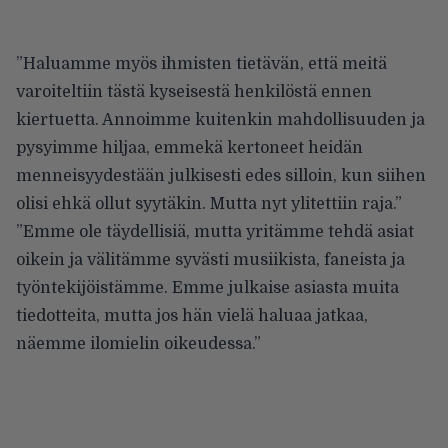
”Haluamme myös ihmisten tietävän, että meitä
varoiteltiin tästä kyseisestä henkilöstä ennen
kiertuetta. Annoimme kuitenkin mahdollisuuden ja
pysyimme hiljaa, emmekä kertoneet heidän
menneisyydestään julkisesti edes silloin, kun siihen
olisi ehkä ollut syytäkin. Mutta nyt ylitettiin raja.”
”Emme ole täydellisiä, mutta yritämme tehdä asiat
oikein ja välitämme syvästi musiikista, faneista ja
työntekijöistämme. Emme julkaise asiasta muita
tiedotteita, mutta jos hän vielä haluaa jatkaa,
näemme ilomielin oikeudessa.”