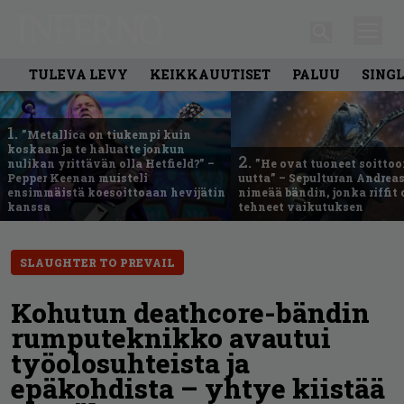
TULEVA LEVY
KEIKKAUUTISET
PALUU
SING
1.
”Metallica on tiukempi kuin
koskaan ja te haluatte jonkun
2.
nulikan yrittävän olla Hetfield?” –
”He ovat tuoneet soittoo
Pepper Keenan muisteli
uutta” – Sepulturan Andreas
ensimmäistä koesoittoaan hevijätin
nimeää bändin, jonka riffit
kanssa
tehneet vaikutuksen
SLAUGHTER TO PREVAIL
Kohutun deathcore-bändin
rumputeknikko avautui
työolosuhteista ja
epäkohdista – yhtye kiistää