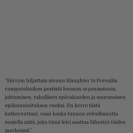
”Siirryin hiljattain sivuun Slaughter to Prevailin
rumputeknikon pestistä huonon organisoinnin,
johtamisen, rahallisen epävakauden ja suoranaisen
epäkunnioituksen vuoksi. En kerro tästä
katkeruuttani, vaan koska tunnen velvollisuutta
suojella niitä, joita tämä leiri saattaa lähestyä töiden
merkeissä.”