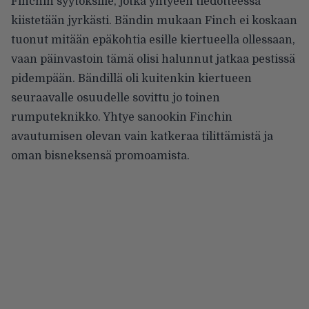
Finchin syytöksille, jotka yhtyeen tiedotteessa
kiistetään jyrkästi. Bändin mukaan Finch ei koskaan
tuonut mitään epäkohtia esille kiertueella ollessaan,
vaan päinvastoin tämä olisi halunnut jatkaa pestissä
pidempään. Bändillä oli kuitenkin kiertueen
seuraavalle osuudelle sovittu jo toinen
rumputeknikko. Yhtye sanookin Finchin
avautumisen olevan vain katkeraa tilittämistä ja
oman bisneksensä promoamista.