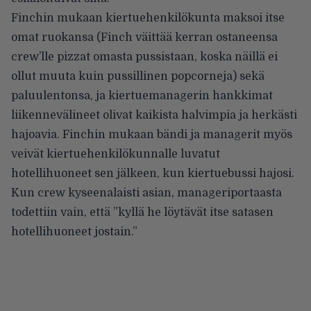
Finchin mukaan kiertuehenkilökunta maksoi itse
omat ruokansa (Finch väittää kerran ostaneensa
crew’lle pizzat omasta pussistaan, koska näillä ei
ollut muuta kuin pussillinen popcorneja) sekä
paluulentonsa, ja kiertuemanagerin hankkimat
liikennevälineet olivat kaikista halvimpia ja herkästi
hajoavia. Finchin mukaan bändi ja managerit myös
veivät kiertuehenkilökunnalle luvatut
hotellihuoneet sen jälkeen, kun kiertuebussi hajosi.
Kun crew kyseenalaisti asian, manageriportaasta
todettiin vain, että ”kyllä he löytävät itse satasen
hotellihuoneet jostain.”