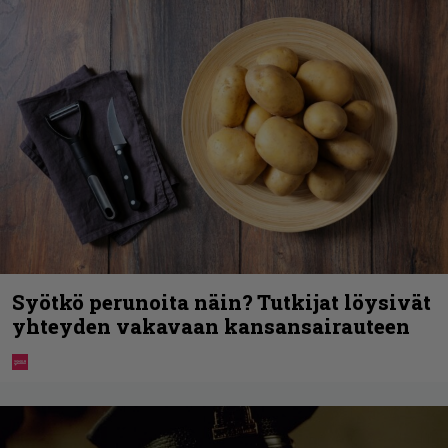
Syötkö perunoita näin? Tutkijat löysivät
yhteyden vakavaan kansansairauteen