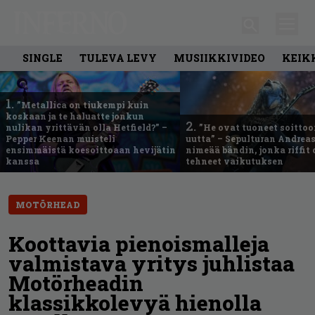
SINGLE
TULEVA LEVY
MUSIIKKIVIDEO
KEIK
1.
”Metallica on tiukempi kuin
koskaan ja te haluatte jonkun
2.
nulikan yrittävän olla Hetfield?” –
”He ovat tuoneet soittoo
Pepper Keenan muisteli
uutta” – Sepulturan Andreas
ensimmäistä koesoittoaan hevijätin
nimeää bändin, jonka riffit
kanssa
tehneet vaikutuksen
MOTÖRHEAD
Koottavia pienoismalleja
valmistava yritys juhlistaa
Motörheadin
klassikkolevyä hienolla