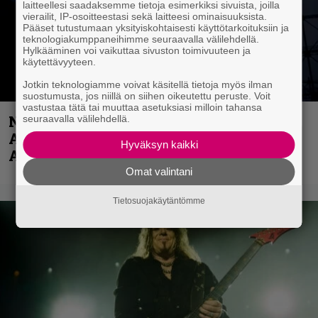
laitteellesi saadaksemme tietoja esimerkiksi sivuista, joilla
vierailit, IP-osoitteestasi sekä laitteesi ominaisuuksista.
Pääset tutustumaan yksityiskohtaisesti käyttötarkoituksiin ja
teknologiakumppaneihimme seuraavalla välilehdellä.
Hylkääminen voi vaikuttaa sivuston toimivuuteen ja
käytettävyyteen.
Jotkin teknologiamme voivat käsitellä tietoja myös ilman
suostumusta, jos niillä on siihen oikeutettu peruste. Voit
vastustaa tätä tai muuttaa asetuksiasi milloin tahansa
Näin lähtee Ghostin Tobias Forgelta
seuraavalla välilehdellä.
Accept – menossa mukana myös
Hyväksyn kaikki
Anthrax- ja Korn-miehistöä
Omat valintani
Tietosuojakäytäntömme