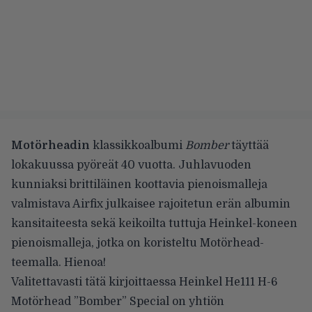
Motörheadin
klassikkoalbumi
Bomber
täyttää
lokakuussa pyöreät 40 vuotta. Juhlavuoden
kunniaksi brittiläinen koottavia pienoismalleja
valmistava Airfix
julkaisee
rajoitetun erän albumin
kansitaiteesta sekä keikoilta tuttuja Heinkel-koneen
pienoismalleja, jotka on koristeltu Motörhead-
teemalla. Hienoa!
Valitettavasti tätä kirjoittaessa Heinkel He111 H-6
Motörhead ”Bomber” Special on
yhtiön