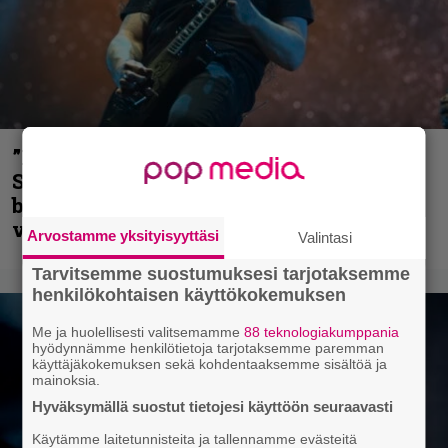
”He ovat tuoneet soittoon jotain uutta” –
Sepulturan Andreas Kisser nimeää
bändin, jonka riffit ovat tehneet
vaikutuksen
Arvostamme yksityisyyttäsi
Valintasi
Tarvitsemme suostumuksesi tarjotaksemme
henkilökohtaisen käyttökokemuksen
Me ja huolellisesti valitsemamme
88 teknologiakumppania
hyödynnämme henkilötietoja tarjotaksemme paremman
käyttäjäkokemuksen sekä kohdentaaksemme sisältöä ja
mainoksia.
Hyväksymällä suostut tietojesi käyttöön seuraavasti
Käytämme laitetunnisteita ja tallennamme evästeitä