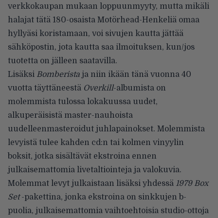
verkkokaupan mukaan
loppuunmyyty, mutta mikäli
halajat tätä 180-osaista Motörhead-Henkeliä omaa
hyllyäsi koristamaan, voi sivujen kautta jättää
sähköpostin, jota kautta saa ilmoituksen, kun/jos
tuotetta on jälleen saatavilla.
Lisäksi
Bomberista
ja niin ikään tänä vuonna 40
vuotta täyttäneestä
Overkill
-albumista
on
molemmista tulossa
lokakuussa uudet,
alkuperäisistä master-nauhoista
uudelleenmasteroidut juhlapainokset. Molemmista
levyistä tulee kahden cd:n tai kolmen vinyylin
boksit, jotka sisältävät ekstroina ennen
julkaisemattomia livetaltiointeja ja valokuvia.
Molemmat levyt julkaistaan lisäksi yhdessä
1979 Box
Set
-pakettina, jonka ekstroina on sinkkujen b-
puolia, julkaisemattomia vaihtoehtoisia studio-ottoja