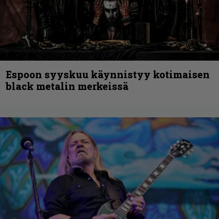
Espoon syyskuu käynnistyy kotimaisen
black metalin merkeissä