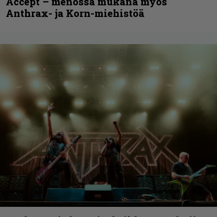
Accept – menossa mukana myös
Anthrax- ja Korn-miehistöä