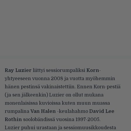
Ray Luzier
liittyi sessiorumpaliksi
Korn
-
yhtyeeseen vuonna 2008 ja vuotta myöhemmin
hänen pestinsä vakinaistettiin. Ennen Korn-pestiä
(ja sen jälkeenkin) Luzier on ollut mukana
monenlaisissa kuvioissa kuten muun muassa
rumpalina
Van Halen
-keulahahmo
David Lee
Rothin
soolobändissä vuosina 1997-2005.
Luzier puhui urastaan ja sessiomuusikkoudesta