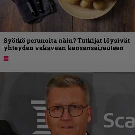
Syötkö perunoita näin? Tutkijat löysivät
yhteyden vakavaan kansansairauteen