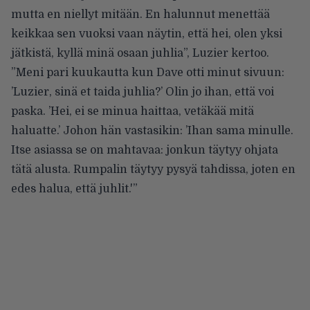
mutta en niellyt mitään. En halunnut menettää
keikkaa sen vuoksi vaan näytin, että hei, olen yksi
jätkistä, kyllä minä osaan juhlia”, Luzier kertoo.
”Meni pari kuukautta kun Dave otti minut sivuun:
’Luzier, sinä et taida juhlia?’ Olin jo ihan, että voi
paska. ’Hei, ei se minua haittaa, vetäkää mitä
haluatte.’ Johon hän vastasikin: ’Ihan sama minulle.
Itse asiassa se on mahtavaa: jonkun täytyy ohjata
tätä alusta. Rumpalin täytyy pysyä tahdissa, joten en
edes halua, että juhlit.'”