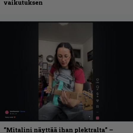
vaikutuksen
”Mitalini näyttää ihan plektralta” –