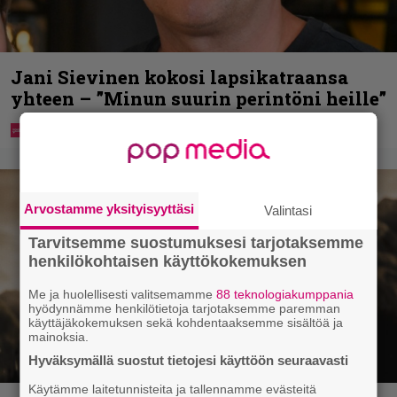
Jani Sievinen kokosi lapsikatraansa
yhteen – ”Minun suurin perintöni heille”
Arvostamme yksityisyyttäsi
Valintasi
Tarvitsemme suostumuksesi tarjotaksemme
henkilökohtaisen käyttökokemuksen
Me ja huolellisesti valitsemamme
88 teknologiakumppania
hyödynnämme henkilötietoja tarjotaksemme paremman
käyttäjäkokemuksen sekä kohdentaaksemme sisältöä ja
mainoksia.
Hyväksymällä suostut tietojesi käyttöön seuraavasti
Käytämme laitetunnisteita ja tallennamme evästeitä