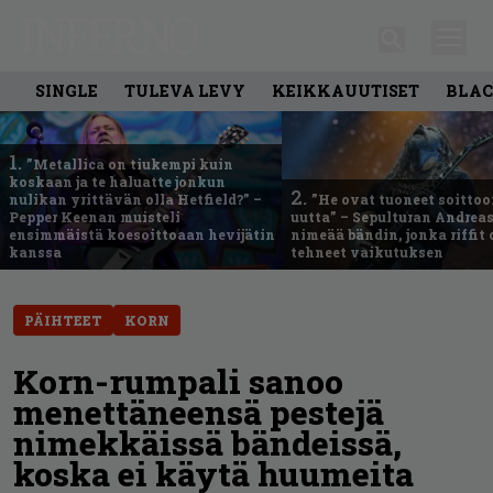
SINGLE
TULEVA LEVY
KEIKKAUUTISET
BLAC
1.
”Metallica on tiukempi kuin
koskaan ja te haluatte jonkun
2.
nulikan yrittävän olla Hetfield?” –
”He ovat tuoneet soittoo
Pepper Keenan muisteli
uutta” – Sepulturan Andreas
ensimmäistä koesoittoaan hevijätin
nimeää bändin, jonka riffit
kanssa
tehneet vaikutuksen
PÄIHTEET
KORN
Korn-rumpali sanoo
menettäneensä pestejä
nimekkäissä bändeissä,
koska ei käytä huumeita