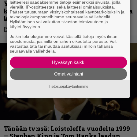
Yöllä tv:ssä: Sotaelokuvan näyttelijät
laitteellesi saadaksemme tietoja esimerkiksi sivuista, joilla
vierailit, IP-osoitteestasi sekä laitteesi ominaisuuksista.
kasvattivat lihakset nopeasti erikoisella
Pääset tutustumaan yksityiskohtaisesti käyttötarkoituksiin ja
kikalla – IMDb-arvosana on 7,6
teknologiakumppaneihimme seuraavalla välilehdellä.
Hylkääminen voi vaikuttaa sivuston toimivuuteen ja
käytettävyyteen.
Jotkin teknologiamme voivat käsitellä tietoja myös ilman
suostumusta, jos niillä on siihen oikeutettu peruste. Voit
vastustaa tätä tai muuttaa asetuksiasi milloin tahansa
seuraavalla välilehdellä.
Hyväksyn kaikki
Omat valintani
Tietosuojakäytäntömme
Tänään tv:ssä: Loistoleffa vuodelta 1999
– Stephen King ja Tom Hanks laadun