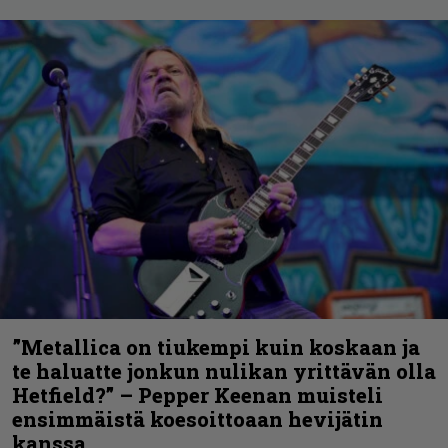
”Metallica on tiukempi kuin koskaan ja
te haluatte jonkun nulikan yrittävän olla
Hetfield?” – Pepper Keenan muisteli
ensimmäistä koesoittoaan hevijätin
kanssa