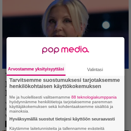
Arvostamme yksityisyyttäsi
Valintasi
Tarvitsemme suostumuksesi tarjotaksemme
henkilökohtaisen käyttökokemuksen
Me ja huolellisesti valitsemamme
88 teknologiakumppania
hyödynnämme henkilötietoja tarjotaksemme paremman
käyttäjäkokemuksen sekä kohdentaaksemme sisältöä ja
mainoksia.
Hyväksymällä suostut tietojesi käyttöön seuraavasti
Käytämme laitetunnisteita ja tallennamme evästeitä