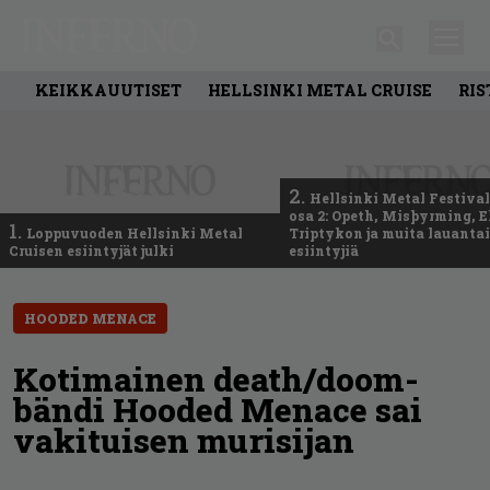
KEIKKAUUTISET
HELLSINKI METAL CRUISE
RIS
2.
Hellsinki Metal Festival
osa 2: Opeth, Misþyrming, E
1.
Loppuvuoden Hellsinki Metal
Triptykon ja muita lauanta
Cruisen esiintyjät julki
esiintyjiä
HOODED MENACE
Kotimainen death/doom-
bändi Hooded Menace sai
vakituisen murisijan