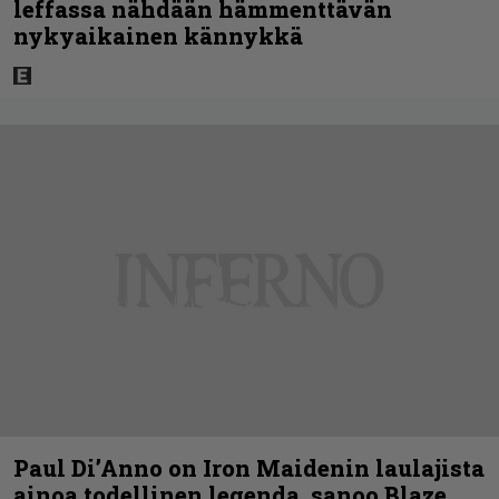
leffassa nähdään hämmenttävän
nykyaikainen kännykkä
Paul Di’Anno on Iron Maidenin laulajista
ainoa todellinen legenda, sanoo Blaze