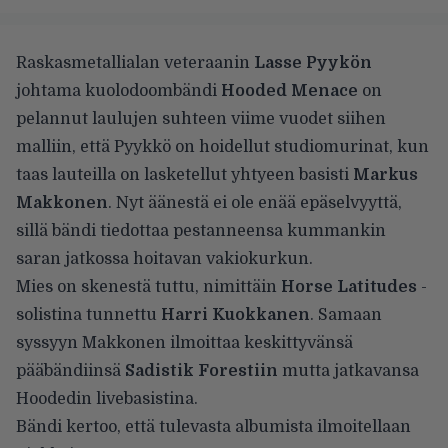
Raskasmetallialan veteraanin
Lasse Pyykön
johtama kuolodoombändi
Hooded Menace
on
pelannut laulujen suhteen viime vuodet siihen
malliin, että Pyykkö on hoidellut studiomurinat, kun
taas lauteilla on lasketellut yhtyeen basisti
Markus
Makkonen
. Nyt äänestä ei ole enää epäselvyyttä,
sillä bändi tiedottaa pestanneensa kummankin
saran jatkossa hoitavan vakiokurkun.
Mies on skenestä tuttu, nimittäin
Horse Latitudes
-
solistina tunnettu
Harri Kuokkanen
. Samaan
syssyyn Makkonen ilmoittaa keskittyvänsä
pääbändiinsä
Sadistik Forestiin
mutta jatkavansa
Hoodedin livebasistina.
Bändi kertoo, että tulevasta albumista ilmoitellaan