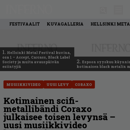
FESTIVAALIT
KUVAGALLERIA
HELLSINKI META
1.
Hellsinki Metal Festival kuvina,
osa 1 – Accept, Carcass, Black Label
2.
Society ja muita avauspäivän
Espoon syyskuu käynni
esiintyjiä
kotimaisen black metalin m
MUSIIKKIVIDEO
UUSI LEVY
CORAXO
Kotimainen scifi-
metallibändi Coraxo
julkaisee toisen levynsä –
uusi musiikkivideo