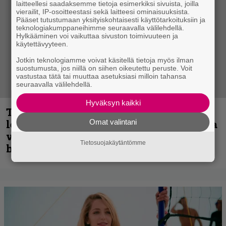
laitteellesi saadaksemme tietoja esimerkiksi sivuista, joilla
vierailit, IP-osoitteestasi sekä laitteesi ominaisuuksista.
Pääset tutustumaan yksityiskohtaisesti käyttötarkoituksiin ja
teknologiakumppaneihimme seuraavalla välilehdellä.
Hylkääminen voi vaikuttaa sivuston toimivuuteen ja
käytettävyyteen.
Jotkin teknologiamme voivat käsitellä tietoja myös ilman
suostumusta, jos niillä on siihen oikeutettu peruste. Voit
vastustaa tätä tai muuttaa asetuksiasi milloin tahansa
seuraavalla välilehdellä.
Hyväksyn kaikki
Thrash ’n’ roll -yhtye Madred ryydittää
levyjulkaisua keikkareissulla kuvatulla
Omat valintani
videolla – ”Oltiin pakussa kusihädässä
Tietosuojakäytäntömme
helvetin väsyneenä…”