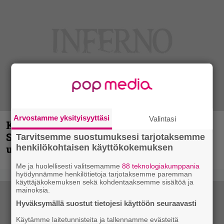
Arvostamme yksityisyyttäsi
Valintasi
Kunnianosoitus hyiselle Pohjolalle –
Shining hyppäsi keskelle kinoksia
Tarvitsemme suostumuksesi tarjotaksemme
uudella videollaan
henkilökohtaisen käyttökokemuksen
Me ja huolellisesti valitsemamme
88 teknologiakumppania
hyödynnämme henkilötietoja tarjotaksemme paremman
käyttäjäkokemuksen sekä kohdentaaksemme sisältöä ja
mainoksia.
Hyväksymällä suostut tietojesi käyttöön seuraavasti
Käytämme laitetunnisteita ja tallennamme evästeitä