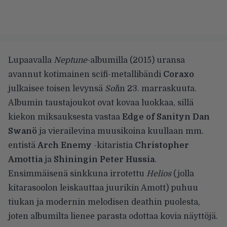
Lupaavalla
Neptune
-albumilla (2015) uransa
avannut kotimainen scifi-metallibändi
Coraxo
julkaisee toisen levynsä
Sol
in 23. marraskuuta.
Albumin taustajoukot ovat kovaa luokkaa, sillä
kiekon miksauksesta vastaa
Edge of Sanityn Dan
Swanö
ja vierailevina muusikoina kuullaan mm.
entistä
Arch Enemy
-kitaristia
Christopher
Amottia
ja
Shiningin Peter Hussia
.
Ensimmäisenä sinkkuna irrotettu
Helios
(jolla
kitarasoolon leiskauttaa juurikin Amott) puhuu
tiukan ja modernin melodisen deathin puolesta,
joten albumilta lienee parasta odottaa kovia näyttöjä.