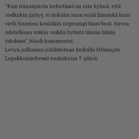
”Kun itänaapurin helvetissä on niin kylmä, että
vodkakin jäätyy, ei mikään muu enää lämmitä kuin
vielä Suomen kesääkin nopeampi blast beat. Suvea
odotellessa voikin vaikka hytistä tämän biisin
tahdissa”, bändi kommentoi.
Levyn julkaisua juhlistetaan keikalla Helsingin
Lepakkomiehessä toukokuun 7. päivä.