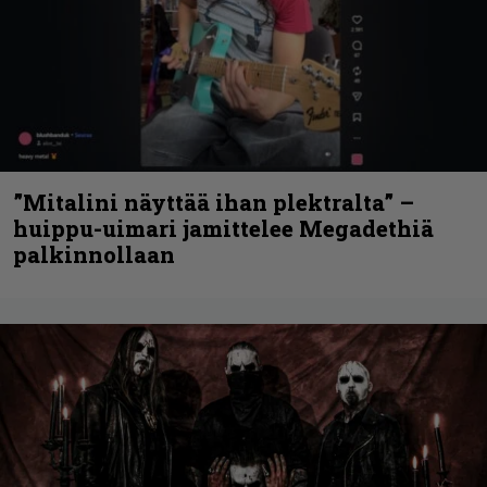
”Mitalini näyttää ihan plektralta” –
huippu-uimari jamittelee Megadethiä
palkinnollaan