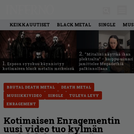
KEIKKAUUTISET
BLACK METAL
SINGLE
MUS
2.
”Mitalini näyttää ihan
plektralta” – huippu-uimari
1.
Espoon syyskuu käynnistyy
jamittelee Megadethiä
kotimaisen black metalin merkeissä
palkinnollaan
BRUTAL DEATH METAL
DEATH METAL
MUSIIKKIVIDEO
SINGLE
TULEVA LEVY
ENRAGEMENT
Kotimaisen Enragementin
uusi video tuo kylmän