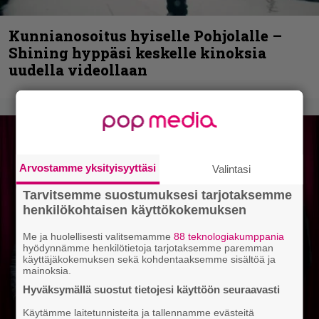
Kunnianosoitus hyiselle Pohjolalle –
Shining hyppäsi keskelle kinoksia
uudella videollaan
Arvostamme yksityisyyttäsi
Valintasi
Tarvitsemme suostumuksesi tarjotaksemme
henkilökohtaisen käyttökokemuksen
Me ja huolellisesti valitsemamme
88 teknologiakumppania
hyödynnämme henkilötietoja tarjotaksemme paremman
käyttäjäkokemuksen sekä kohdentaaksemme sisältöä ja
mainoksia.
Hyväksymällä suostut tietojesi käyttöön seuraavasti
Käytämme laitetunnisteita ja tallennamme evästeitä