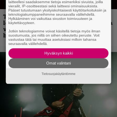
laitteellesi saadaksemme tietoja esimerkiksi sivuista, joilla
vierailit, IP-osoitteestasi sekä laitteesi ominaisuuksista.
Pääset tutustumaan yksityiskohtaisesti käyttötarkoituksiin ja
teknologiakumppaneihimme seuraavalla välilehdellä.
Thrash ’n’ roll -yhtye Madred ryydittää
Hylkääminen voi vaikuttaa sivuston toimivuuteen ja
levyjulkaisua keikkareissulla kuvatulla
käytettävyyteen.
videolla – ”Oltiin pakussa kusihädässä
Jotkin teknologiamme voivat käsitellä tietoja myös ilman
helvetin väsyneenä…”
suostumusta, jos niillä on siihen oikeutettu peruste. Voit
vastustaa tätä tai muuttaa asetuksiasi milloin tahansa
seuraavalla välilehdellä.
Hyväksyn kaikki
Omat valintani
Tietosuojakäytäntömme