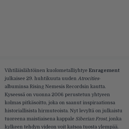
Vihtiläislähtöinen kuolometalliyhtye
Enragement
julkaisee 29. huhtikuuta uuden
Atrocities
-
albuminsa Rising Nemesis Recordsin kautta.
Kyseessä on vuonna 2006 perustetun yhtyeen
kolmas pitkäsoitto, joka on saanut inspiraationsa
historiallisista hirmuteoista. Nyt levyltä on julkaistu
tuoreena maistiaisena kappale
Siberian Frost
, jonka
kylkeen tehdyn videon voit katsoa tuosta ylempää.