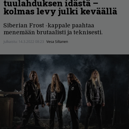
tuulahduksen idästä –
kolmas levy julki keväällä
Siberian Frost -kappale paahtaa
menemään brutaalisti ja teknisesti.
Julkaistu:
14.3.2022 08:23
Vesa Siltanen