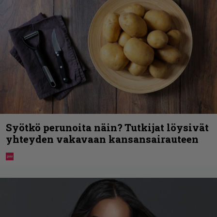
Syötkö perunoita näin? Tutkijat löysivät
yhteyden vakavaan kansansairauteen