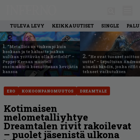
TULEVA LEVY
KEIKKAUUTISET
SINGLE
PALU
1.
”Metallica on tiukempi kuin
koskaan ja te haluatte jonkun
2.
nulikan yrittävän olla Hetfield?” –
”He ovat tuoneet soittoo
Pepper Keenan muisteli
uutta” – Sepulturan Andreas
ensimmäistä koesoittoaan hevijätin
nimeää bändin, jonka riffit
kanssa
tehneet vaikutuksen
ERO
KOKOONPANOMUUTOS
DREAMTALE
Kotimaisen
melometalliyhtye
Dreamtalen rivit rakoilevat
– puolet jäsenistä ulkona