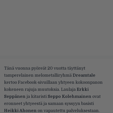
Tänä vuonna pyöreät 20 vuotta täyttänyt
tamperelainen melometalliryhmä
Dreamtale
kertoo Facebook-sivuillaan yhtyeen kokoonpanon
kokeneen rajuja muutoksia. Laulaja
Erkki
Seppänen
ja kitaristi
Seppo Kolehmainen
ovat
eronneet yhtyeestä ja samaan syssyyn basisti
Heikki Ahonen
on vapautettu palveluksestaan.