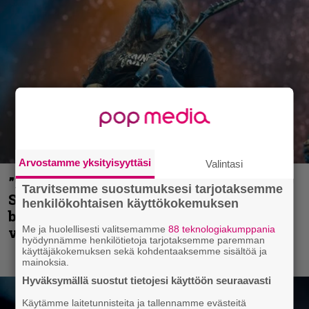
Arvostamme yksityisyyttäsi
Valintasi
”He ovat tuoneet soittoon jotain uutta” –
Tarvitsemme suostumuksesi tarjotaksemme
Sepulturan Andreas Kisser nimeää
henkilökohtaisen käyttökokemuksen
bändin, jonka riffit ovat tehneet
Me ja huolellisesti valitsemamme
88 teknologiakumppania
vaikutuksen
hyödynnämme henkilötietoja tarjotaksemme paremman
käyttäjäkokemuksen sekä kohdentaaksemme sisältöä ja
mainoksia.
Hyväksymällä suostut tietojesi käyttöön seuraavasti
Käytämme laitetunnisteita ja tallennamme evästeitä