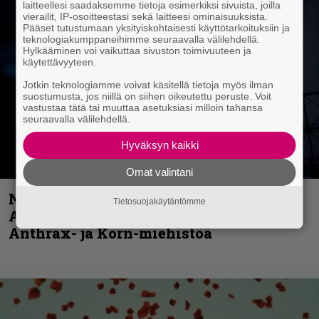
laitteellesi saadaksemme tietoja esimerkiksi sivuista, joilla
vierailit, IP-osoitteestasi sekä laitteesi ominaisuuksista.
Pääset tutustumaan yksityiskohtaisesti käyttötarkoituksiin ja
teknologiakumppaneihimme seuraavalla välilehdellä.
Hylkääminen voi vaikuttaa sivuston toimivuuteen ja
käytettävyyteen.
Jotkin teknologiamme voivat käsitellä tietoja myös ilman
suostumusta, jos niillä on siihen oikeutettu peruste. Voit
vastustaa tätä tai muuttaa asetuksiasi milloin tahansa
seuraavalla välilehdellä.
Hyväksyn kaikki
Omat valintani
Näin lähtee Ghostin Tobias Forgelta
Tietosuojakäytäntömme
Accept – menossa mukana myös
Anthrax- ja Korn-miehistöä