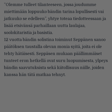
”Olemme tulleet tilanteeseen, jossa joudumme
miettimään loppuuko bändin tarina lopullisesti vai
jatkuuko se edelleen”, yhtye toteaa tiedotteessaan ja
lisää etsivänsä parhaillaan uutta laulajaa,
soolokitaristia ja basistia.
12 vuotta bändin solistina toiminut Seppänen sanoo
päätöksen taustalla olevan monia syitä, joita ei ole
tehty hätäisesti. Seppäsen mukaan päällimmäiset
tunteet eron hetkellä ovat suru luopumisesta, ylpeys
bändin saavutuksista sekä kiitollisuus niille, joiden
kanssa hän tätä matkaa tehnyt.