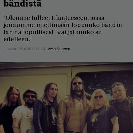
bändistä
"Olemme tulleet tilanteeseen, jossa
joudumme miettimään loppuuko bändin
tarina lopullisesti vai jatkuuko se
edelleen."
Julkaistu:
29.8.2019 09:04
Vesa Siltanen