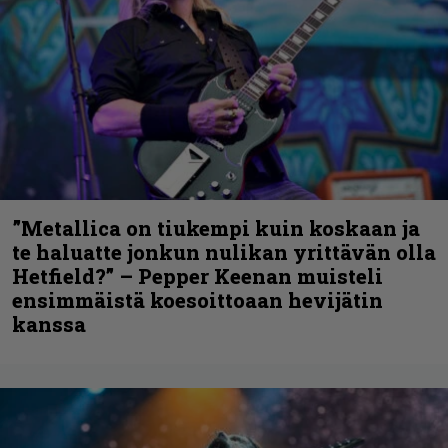
”Metallica on tiukempi kuin koskaan ja
te haluatte jonkun nulikan yrittävän olla
Hetfield?” – Pepper Keenan muisteli
ensimmäistä koesoittoaan hevijätin
kanssa