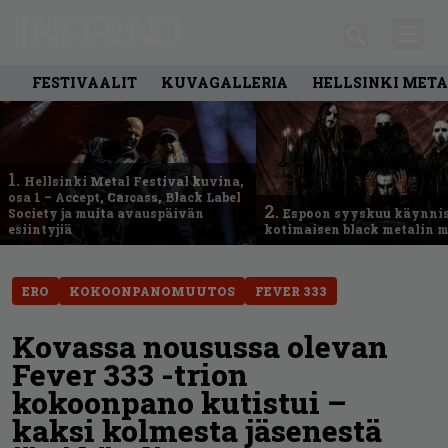
FESTIVAALIT
KUVAGALLERIA
HELLSINKI META
1.
Hellsinki Metal Festival kuvina,
osa 1 – Accept, Carcass, Black Label
2.
Society ja muita avauspäivän
Espoon syyskuu käynni
esiintyjiä
kotimaisen black metalin m
ERO
KOKOONPANOMUUTOS
FEVER 333
Kovassa nousussa olevan
Fever 333 -trion
kokoonpano kutistui –
kaksi kolmesta jäsenestä