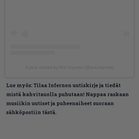
A post shared by Aric Improta (@aricimprota)
Lue myös:
Tilaa Infernon uutiskirje ja tiedät
mistä kahvitauolla puhutaan! Nappaa raskaan
musiikin uutiset ja puheenaiheet suoraan
sähköpostiin tästä.