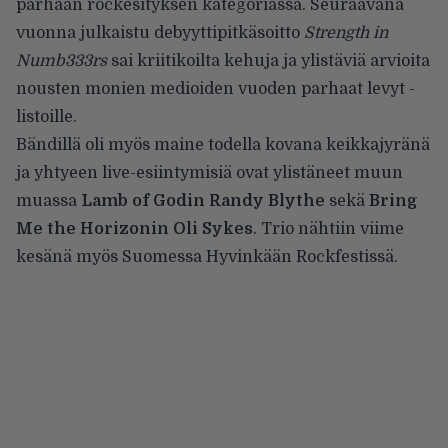
parhaan rockesityksen kategoriassa. Seuraavana
vuonna julkaistu debyyttipitkäsoitto
Strength in
Numb333rs
sai kriitikoilta kehuja ja ylistäviä arvioita
nousten monien medioiden vuoden parhaat levyt -
listoille.
Bändillä oli myös maine todella kovana keikkajyränä
ja yhtyeen live-esiintymisiä ovat ylistäneet muun
muassa
Lamb of Godin
Randy Blythe
sekä
Bring
Me the Horizonin
Oli Sykes
. Trio nähtiin viime
kesänä myös Suomessa Hyvinkään Rockfestissä.