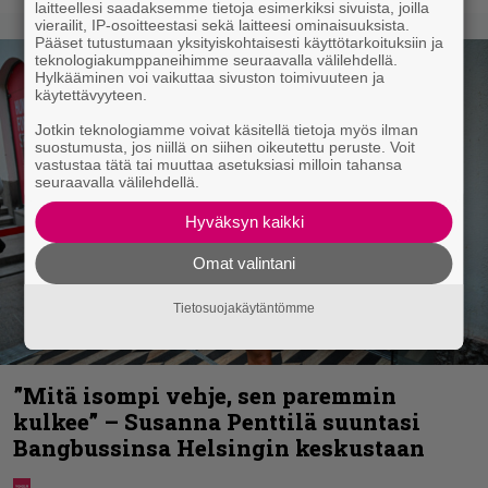
laitteellesi saadaksemme tietoja esimerkiksi sivuista, joilla
vierailit, IP-osoitteestasi sekä laitteesi ominaisuuksista.
Pääset tutustumaan yksityiskohtaisesti käyttötarkoituksiin ja
teknologiakumppaneihimme seuraavalla välilehdellä.
Hylkääminen voi vaikuttaa sivuston toimivuuteen ja
käytettävyyteen.
Jotkin teknologiamme voivat käsitellä tietoja myös ilman
suostumusta, jos niillä on siihen oikeutettu peruste. Voit
vastustaa tätä tai muuttaa asetuksiasi milloin tahansa
seuraavalla välilehdellä.
Hyväksyn kaikki
Omat valintani
Tietosuojakäytäntömme
”Mitä isompi vehje, sen paremmin
kulkee” – Susanna Penttilä suuntasi
Bangbussinsa Helsingin keskustaan