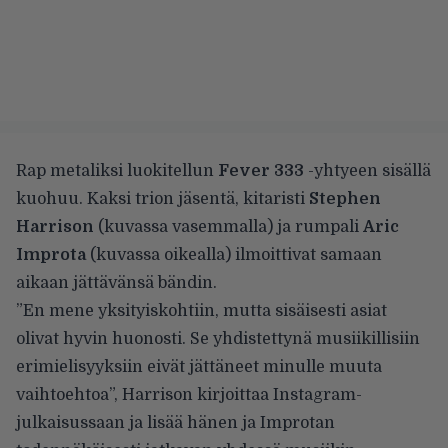
Rap metaliksi luokitellun
Fever 333
-yhtyeen sisällä
kuohuu. Kaksi trion jäsentä, kitaristi
Stephen
Harrison
(kuvassa vasemmalla) ja rumpali
Aric
Improta
(kuvassa oikealla) ilmoittivat samaan
aikaan
jättävänsä bändin
.
”En mene yksityiskohtiin, mutta sisäisesti asiat
olivat hyvin huonosti. Se yhdistettynä musiikillisiin
erimielisyyksiin eivät jättäneet minulle muuta
vaihtoehtoa”, Harrison kirjoittaa Instagram-
julkaisussaan ja lisää hänen ja Improtan