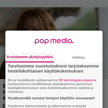
Arvostamme yksityisyyttäsi
Valintasi
Tarvitsemme suostumuksesi tarjotaksemme
henkilökohtaisen käyttökokemuksen
Me ja huolellisesti valitsemamme
88 teknologiakumppania
hyödynnämme henkilötietoja tarjotaksemme paremman
Nyt Netflixissä: 180 miljoonan
käyttäjäkokemuksen sekä kohdentaaksemme sisältöä ja
toimintaseikkailu – Margot Robbie vei
mainoksia.
seksikohtauksen liian pitkälle
Hyväksymällä suostut tietojesi käyttöön seuraavasti
Käytämme laitetunnisteita ja tallennamme evästeitä