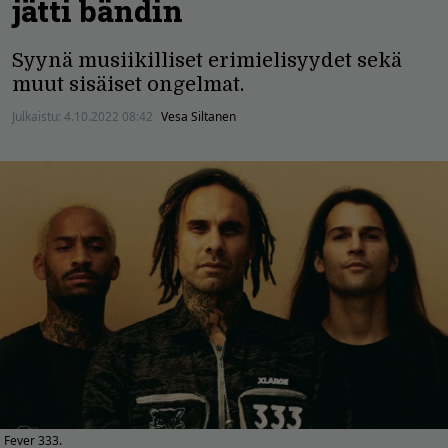
jätti bändin
Syynä musiikilliset erimielisyydet sekä
muut sisäiset ongelmat.
Julkaistu:
4.10.2022 08:42
Vesa Siltanen
Fever 333.