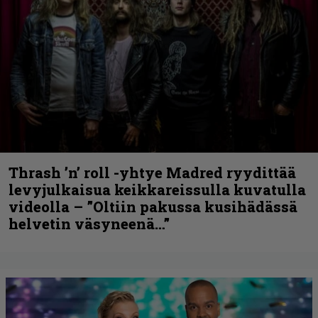
Thrash ’n’ roll -yhtye Madred ryydittää
levyjulkaisua keikkareissulla kuvatulla
videolla – ”Oltiin pakussa kusihädässä
helvetin väsyneenä…”