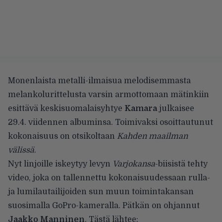
Monenlaista metalli-ilmaisua melodisemmasta
melankolurittelusta varsin armottomaan mätinkiin
esittävä keskisuomalaisyhtye
Kamara
julkaisee
29.4. viidennen albuminsa. Toimivaksi osoittautunut
kokonaisuus on otsikoltaan
Kahden maailman
välissä
.
Nyt linjoille iskeytyy levyn
Varjokansa
-biisistä tehty
video, joka on tallennettu kokonaisuudessaan rulla-
ja lumilautailijoiden sun muun toimintakansan
suosimalla GoPro-kameralla. Pätkän on ohjannut
Jaakko Manninen
. Tästä lähtee: