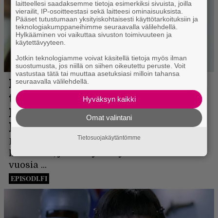
laitteellesi saadaksemme tietoja esimerkiksi sivuista, joilla
vierailit, IP-osoitteestasi sekä laitteesi ominaisuuksista.
Pääset tutustumaan yksityiskohtaisesti käyttötarkoituksiin ja
teknologiakumppaneihimme seuraavalla välilehdellä.
Hylkääminen voi vaikuttaa sivuston toimivuuteen ja
käytettävyyteen.
Jotkin teknologiamme voivat käsitellä tietoja myös ilman
suostumusta, jos niillä on siihen oikeutettu peruste. Voit
vastustaa tätä tai muuttaa asetuksiasi milloin tahansa
seuraavalla välilehdellä.
Hyväksyn kaikki
Omat valintani
Tietosuojakäytäntömme