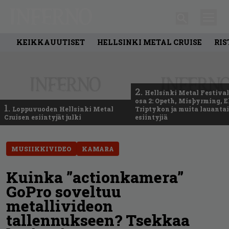
KEIKKAUUTISET
HELLSINKI METAL CRUISE
RIS
2.
Hellsinki Metal Festival
osa 2: Opeth, Misþyrming, E
1.
Loppuvuoden Hellsinki Metal
Triptykon ja muita lauanta
Cruisen esiintyjät julki
esiintyjiä
MUSIIKKIVIDEO
KAMARA
Kuinka ”actionkamera”
GoPro soveltuu
metallivideon
tallennukseen? Tsekkaa