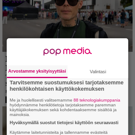
Arvostamme yksityisyyttäsi
Valintasi
Tarvitsemme suostumuksesi tarjotaksemme
henkilökohtaisen käyttökokemuksen
Me ja huolellisesti valitsemamme
88 teknologiakumppania
hyödynnämme henkilötietoja tarjotaksemme paremman
käyttäjäkokemuksen sekä kohdentaaksemme sisältöä ja
mainoksia.
Hyväksymällä suostut tietojesi käyttöön seuraavasti
Käytämme laitetunnisteita ja tallennamme evästeitä