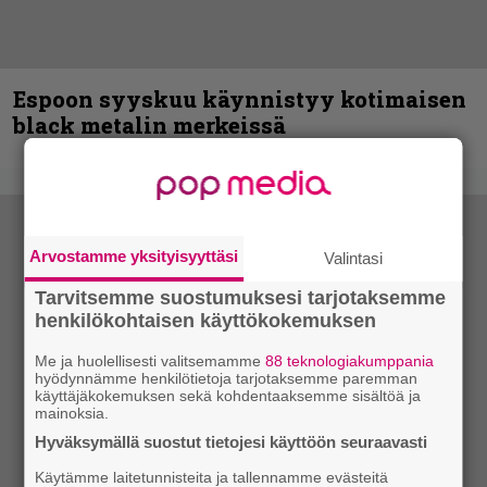
Espoon syyskuu käynnistyy kotimaisen
black metalin merkeissä
Arvostamme yksityisyyttäsi
Valintasi
Tarvitsemme suostumuksesi tarjotaksemme
henkilökohtaisen käyttökokemuksen
Me ja huolellisesti valitsemamme
88 teknologiakumppania
hyödynnämme henkilötietoja tarjotaksemme paremman
käyttäjäkokemuksen sekä kohdentaaksemme sisältöä ja
mainoksia.
Hyväksymällä suostut tietojesi käyttöön seuraavasti
Käytämme laitetunnisteita ja tallennamme evästeitä