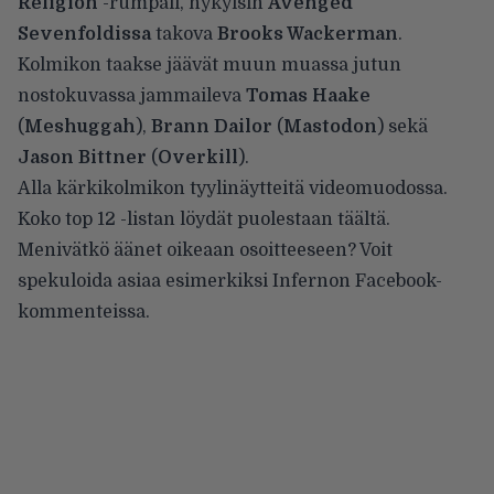
Religion
-rumpali, nykyisin
Avenged
Sevenfoldissa
takova
Brooks Wackerman
.
Kolmikon taakse jäävät muun muassa jutun
nostokuvassa jammaileva
Tomas Haake
(
Meshuggah
),
Brann Dailor
(
Mastodon
) sekä
Jason Bittner
(
Overkill
).
Alla kärkikolmikon tyylinäytteitä videomuodossa.
Koko top 12 -listan löydät puolestaan
täältä
.
Menivätkö äänet oikeaan osoitteeseen? Voit
spekuloida asiaa esimerkiksi
Infernon Facebook-
kommenteissa
.