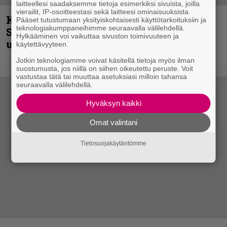
laitteellesi saadaksemme tietoja esimerkiksi sivuista, joilla
vierailit, IP-osoitteestasi sekä laitteesi ominaisuuksista.
Kunnianosoitus hyiselle Pohjolalle –
Pääset tutustumaan yksityiskohtaisesti käyttötarkoituksiin ja
teknologiakumppaneihimme seuraavalla välilehdellä.
Shining hyppäsi keskelle kinoksia
Hylkääminen voi vaikuttaa sivuston toimivuuteen ja
uudella videollaan
käytettävyyteen.
Jotkin teknologiamme voivat käsitellä tietoja myös ilman
suostumusta, jos niillä on siihen oikeutettu peruste. Voit
vastustaa tätä tai muuttaa asetuksiasi milloin tahansa
seuraavalla välilehdellä.
Hyväksyn kaikki
Omat valintani
Tietosuojakäytäntömme