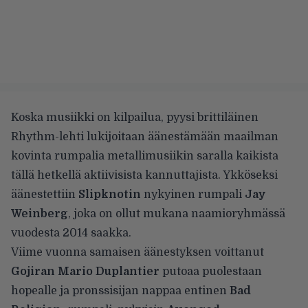
Koska musiikki on kilpailua, pyysi brittiläinen
Rhythm-lehti
lukijoitaan äänestämään maailman
kovinta rumpalia metallimusiikin saralla kaikista
tällä hetkellä aktiivisista kannuttajista. Ykköseksi
äänestettiin
Slipknotin
nykyinen rumpali
Jay
Weinberg
, joka on ollut mukana naamioryhmässä
vuodesta 2014 saakka.
Viime vuonna samaisen äänestyksen voittanut
Gojiran Mario Duplantier
putoaa puolestaan
hopealle ja pronssisijan nappaa entinen
Bad