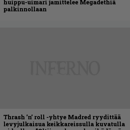
huippu-uimari jamittelee Megadethiä
palkinnollaan
Thrash ’n’ roll -yhtye Madred ryydittää
levyjulkaisua keikkareissulla kuvatulla