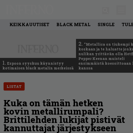
KEIKKAUUTISET
BLACK METAL
SINGLE
TUL
2.
”Metallica on tiukempi 
koskaan ja te haluatte jonk
nulikan yrittävän olla Hetfi
Pepper Keenan muisteli
1.
Espoon syyskuu käynnistyy
ensimmäistä koesoittoaan 
kotimaisen black metalin merkeissä
kanssa
LISTAT
Kuka on tämän hetken
kovin metallirumpali?
Brittilehden lukijat pistivät
kannuttajat järjestykseen