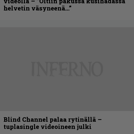
videolla – ”Oltiin pakussa kusihädässä
helvetin väsyneenä…”
Blind Channel palaa rytinällä –
tuplasingle videoineen julki