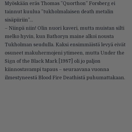
Myöskään eräs Thomas ”Quorthon” Forsberg ei
tainnut kuulua ”tukholmalaisen death metalin
sisäpiiriin”…
– Niinpä niin! Olin nuori kaveri, mutta muistan silti
melko hyvin, kun Bathoryn maine alkoi nousta
Tukholman seudulla. Kaksi ensimmäistä levyä eivät
osuneet makuhermojeni ytimeen, mutta Under the
Sign of the Black Mark [1987] oli jo paljon
kiinnostavampi tapaus – seuraavana vuonna
ilmestyneestä Blood Fire Deathistä puhumattakaan.