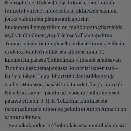
Necrophobic, Unleashed ja lukuisat vähemmän
tunnetut yhtyeet muodostavat aktiivisen skenen,
jonka vaikutusta planeetanlaajuisiin
kuolometalliympyröihin on mahdotonta yliarvioida.
Myös Tukholman ympäristössä alkaa tapahtua.
Tämän päivän tietämyksellä tarkasteltuna oleellisin
undergroundviritelmä saa alkunsa noin 30
kilometrin päässä Tukholman ytimestä sijaitsevan
Tumban keskustaajamassa, kun viisi kaverusta –
laulaja Johan Hegg, kitaristit Olavi Mikkonen ja
Anders Hansson, basisti Ted Lundström ja rumpali
Niko Kaukinen – päättävät lyödä metallintäyteiset
päänsä yhteen. J. R. R. Tolkienin kuuluisasta
tarumaailmasta nimensä poiminut Amon Amarth on
saanut alkunsa.
– Sen aikakauden tukholmalaisessa metalliskenessä