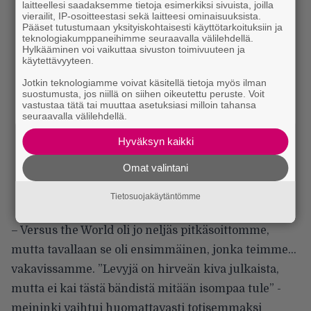
laitteellesi saadaksemme tietoja esimerkiksi sivuista, joilla
vierailit, IP-osoitteestasi sekä laitteesi ominaisuuksista.
Pääset tutustumaan yksityiskohtaisesti käyttötarkoituksiin ja
teknologiakumppaneihimme seuraavalla välilehdellä.
Hylkääminen voi vaikuttaa sivuston toimivuuteen ja
käytettävyyteen.
Jotkin teknologiamme voivat käsitellä tietoja myös ilman
suostumusta, jos niillä on siihen oikeutettu peruste. Voit
vastustaa tätä tai muuttaa asetuksiasi milloin tahansa
seuraavalla välilehdellä.
Hyväksyn kaikki
Omat valintani
Tietosuojakäytäntömme
– Versus the World oli jo neljäs pitkäsoittomme,
mutta tavallaan se oli ensimmäinen, jonka teimme…
vakavissamme. ”Levyjä on hirveän kiva julkaista,
mutta ei kai tästä bändistä mitään isompaa tule” -
meininki vaihtui huomattavasti totisemmaksi