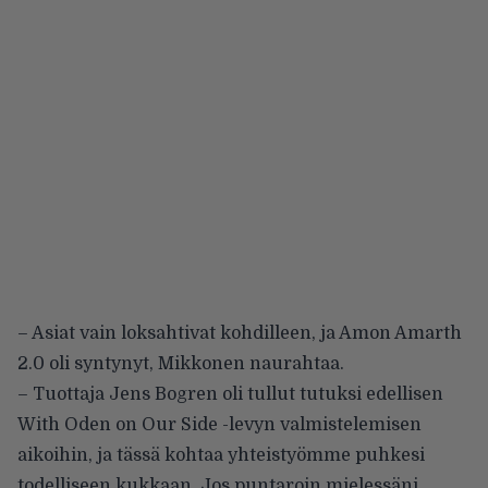
– Asiat vain loksahtivat kohdilleen, ja Amon Amarth
2.0 oli syntynyt, Mikkonen naurahtaa.
– Tuottaja Jens Bogren oli tullut tutuksi edellisen
With Oden on Our Side -levyn valmistelemisen
aikoihin, ja tässä kohtaa yhteistyömme puhkesi
todelliseen kukkaan. Jos puntaroin mielessäni