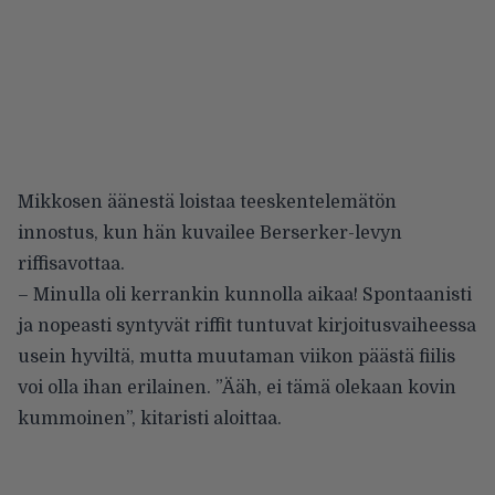
Mikkosen äänestä loistaa teeskentelemätön
innostus, kun hän kuvailee Berserker-levyn
riffisavottaa.
– Minulla oli kerrankin kunnolla aikaa! Spontaanisti
ja nopeasti syntyvät riffit tuntuvat kirjoitusvaiheessa
usein hyviltä, mutta muutaman viikon päästä fiilis
voi olla ihan erilainen. ”Ääh, ei tämä olekaan kovin
kummoinen”, kitaristi aloittaa.