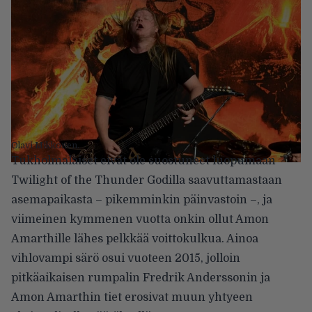
Olavi Mikkonen.
Tukholmalaiset eivät ole suostuneet luopumaan
Twilight of the Thunder Godilla saavuttamastaan
asemapaikasta – pikemminkin päinvastoin –, ja
viimeinen kymmenen vuotta onkin ollut Amon
Amarthille lähes pelkkää voittokulkua. Ainoa
vihlovampi särö osui vuoteen 2015, jolloin
pitkäaikaisen rumpalin Fredrik Anderssonin ja
Amon Amarthin tiet erosivat muun yhtyeen