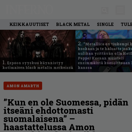
KEIKKAUUTISET
BLACK METAL
SINGLE
TUL
2.
”Metallica on tiukempi 
koskaan ja te haluatte jonk
nulikan yrittävän olla Hetfi
Pepper Keenan muisteli
1.
Espoon syyskuu käynnistyy
ensimmäistä koesoittoaan 
kotimaisen black metalin merkeissä
kanssa
AMON AMARTH
”Kun en ole Suomessa, pidän
itseäni ehdottomasti
suomalaisena” –
haastattelussa Amon