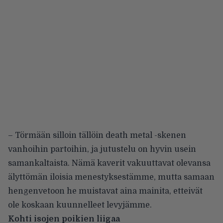
– Törmään silloin tällöin death metal -skenen
vanhoihin partoihin, ja jutustelu on hyvin usein
samankaltaista. Nämä kaverit vakuuttavat olevansa
älyttömän iloisia menestyksestämme, mutta samaan
hengenvetoon he muistavat aina mainita, etteivät
ole koskaan kuunnelleet levyjämme.
Kohti isojen poikien liigaa