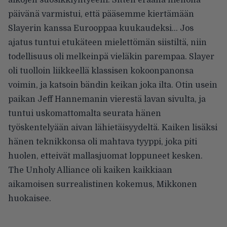
aikojen suosikkiyhtyeeni. Sitten eräänä hienona
päivänä varmistui, että pääsemme kiertämään
Slayerin kanssa Eurooppaa kuukaudeksi… Jos
ajatus tuntui etukäteen mielettömän siistiltä, niin
todellisuus oli melkeinpä vieläkin parempaa. Slayer
oli tuolloin liikkeellä klassisen kokoonpanonsa
voimin, ja katsoin bändin keikan joka ilta. Otin usein
paikan Jeff Hannemanin vierestä lavan sivulta, ja
tuntui uskomattomalta seurata hänen
työskentelyään aivan lähietäisyydeltä. Kaiken lisäksi
hänen teknikkonsa oli mahtava tyyppi, joka piti
huolen, etteivät mallasjuomat loppuneet kesken.
The Unholy Alliance oli kaiken kaikkiaan
aikamoisen surrealistinen kokemus, Mikkonen
huokaisee.