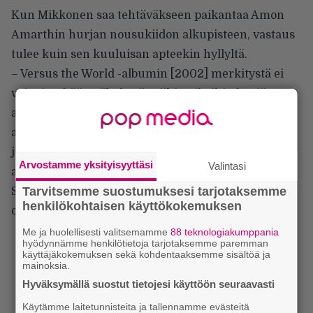
Kun Mikkonen saa tehtäväkseen paikantaa Amon
Amarthin hurjan nousukiidon alkupisteen, vastaus
tulee kuin sen kuuluisan apteekin hyllyltä.
– Versus the World -albumin [2002] merkitystä ei
voi mitenkään väheksyä. Niihin aikoihin hyviä
asioita alkoi tapahtua kiihtyvään tahtiin. Sillä
albumilla hidastimme kappaleiden tempoja, ainakin
jonkin verran, ja Death in Firen kaltaiset biisit
Arvostamme yksityisyyttäsi
Valintasi
alkoivat maistua yhä isommille fanijoukoille.
Tarvitsemme suostumuksesi tarjotaksemme
Samaan aikaan Pohjois-Amerikan markkinoiden
henkilökohtaisen käyttökokemuksen
ovet aukesivat ensimmäisen kerran edessämme.
Me ja huolellisesti valitsemamme
88 teknologiakumppania
hyödynnämme henkilötietoja tarjotaksemme paremman
käyttäjäkokemuksen sekä kohdentaaksemme sisältöä ja
mainoksia.
Hyväksymällä suostut tietojesi käyttöön seuraavasti
Käytämme laitetunnisteita ja tallennamme evästeitä