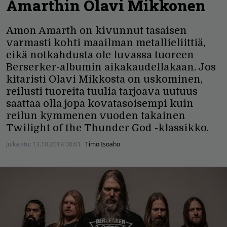
Amarthin Olavi Mikkonen
Amon Amarth on kivunnut tasaisen
varmasti kohti maailman metallieliittiä,
eikä notkahdusta ole luvassa tuoreen
Berserker-albumin aikakaudellakaan. Jos
kitaristi Olavi Mikkosta on uskominen,
reilusti tuoreita tuulia tarjoava uutuus
saattaa olla jopa kovatasoisempi kuin
reilun kymmenen vuoden takainen
Twilight of the Thunder God -klassikko.
Julkaistu:
13.10.2019 00:01
Timo Isoaho