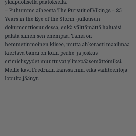
yksipuolisella päätöksellä.
– Puhumme aiheesta The Pursuit of Vikings – 25
Years in the Eye of the Storm -julkaisun
dokumenttiosuudessa, enkä välttämättä haluaisi
palata siihen sen enempää. Tämä on
hemmetinmoinen klisee, mutta ahkerasti maailmaa
kiertävä bändi on kuin perhe, ja joskus
erimielisyydet muuttuvat ylitsepääsemättömiksi.
Meille kävi Fredrikin kanssa niin, eikä vaihtoehtoja
lopulta jäänyt.