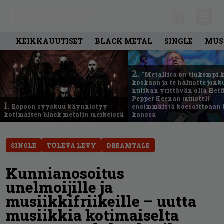
KEIKKAUUTISET
BLACK METAL
SINGLE
MUS
2.
”Metallica on tiukempi 
koskaan ja te haluatte jonk
nulikan yrittävän olla Hetfi
Pepper Keenan muisteli
1.
Espoon syyskuu käynnistyy
ensimmäistä koesoittoaan 
kotimaisen black metalin merkeissä
kanssa
SINGLE
TULEVA LEVY
DREAMTALE
Kunnianosoitus
unelmoijille ja
musiikkifriikeille – uutta
musiikkia kotimaiselta