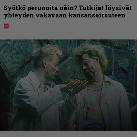
Syötkö perunoita näin? Tutkijat löysivät
yhteyden vakavaan kansansairauteen