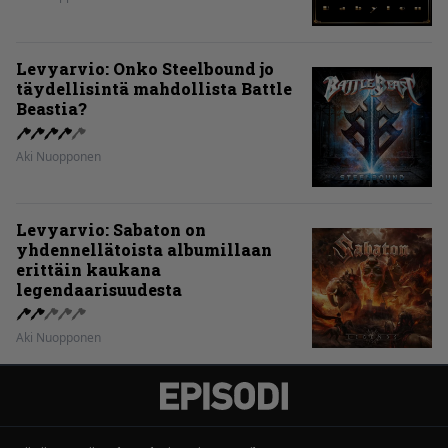
Levyarvio: Onko Steelbound jo
täydellisintä mahdollista Battle
Beastia?
Aki Nuopponen
Levyarvio: Sabaton on
yhdennellätoista albumillaan
erittäin kaukana
legendaarisuudesta
Aki Nuopponen