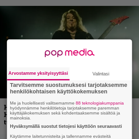
Arvostamme yksityisyyttäsi
Valintasi
Tarvitsemme suostumuksesi tarjotaksemme
henkilökohtaisen käyttökokemuksen
Me ja huolellisesti valitsemamme
88 teknologiakumppania
Helloween- ja Gamma Ray -mies Kai
hyödynnämme henkilötietoja tarjotaksemme paremman
käyttäjäkokemuksen sekä kohdentaaksemme sisältöä ja
Hansen julkaisi uuden maistiaisen
mainoksia.
tulevalta soololevyltä
Hyväksymällä suostut tietojesi käyttöön seuraavasti
Käytämme laitetunnisteita ja tallennamme evästeitä