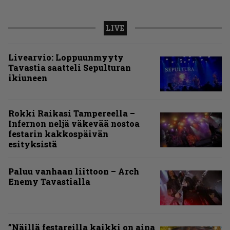
LIVE
Livearvio: Loppuunmyyty
Tavastia saatteli Sepulturan
ikiuneen
Rokki Raikasi Tampereella –
Infernon neljä väkevää nostoa
festarin kakkospäivän
esityksistä
Paluu vanhaan liittoon – Arch
Enemy Tavastialla
”Näillä festareilla kaikki on aina