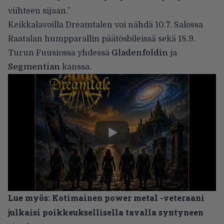
viihteen sijaan.”
Keikkalavoilla Dreamtalen voi nähdä 10.7. Salossa
Raatalan humpparallin päätösbileissä sekä 18.9.
Turun Fuusiossa yhdessä
Gladenfoldin
ja
Segmentian
kanssa.
Lue myös:
Kotimainen power metal -veteraani
julkaisi poikkeuksellisella tavalla syntyneen