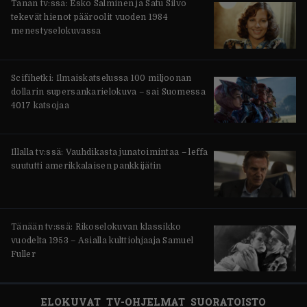
Tänän tv:ssä: Esko Salminen ja Satu Silvo
tekevät hienot pääroolit vuoden 1984
menestyselokuvassa
Scifihetki: Ilmaiskatselussa 100 miljoonan
dollarin supersankarielokuva – sai Suomessa
4017 katsojaa
Illalla tv:ssä: Vauhdikasta junatoimintaa – leffa
suututti amerikkalaisen pankkijätin
Tänään tv:ssä: Rikoselokuvan klassikko
vuodelta 1953 – Asialla kulttiohjaaja Samuel
Fuller
ELOKUVAT
TV-OHJELMAT
SUORATOISTO