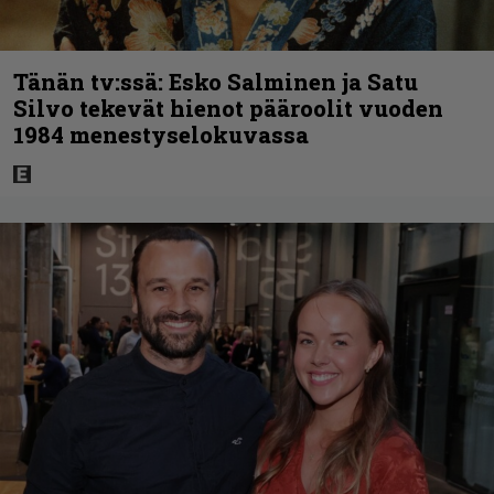
Tänän tv:ssä: Esko Salminen ja Satu
Silvo tekevät hienot pääroolit vuoden
1984 menestyselokuvassa