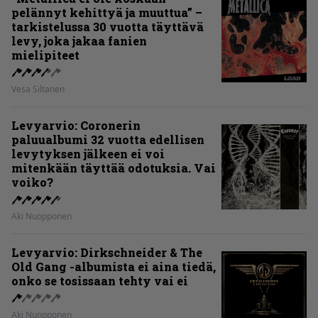
pelännyt kehittyä ja muuttua” –
tarkistelussa 30 vuotta täyttävä
levy, joka jakaa fanien
mielipiteet
Vesa Siltanen
Levyarvio: Coronerin
paluualbumi 32 vuotta edellisen
levytyksen jälkeen ei voi
mitenkään täyttää odotuksia. Vai
voiko?
Aki Nuopponen
Levyarvio: Dirkschneider & The
Old Gang -albumista ei aina tiedä,
onko se tosissaan tehty vai ei
Aki Nuopponen