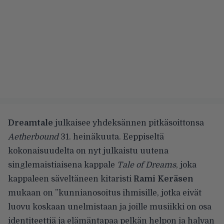
Dreamtale
julkaisee yhdeksännen pitkäsoittonsa
Aetherbound
31. heinäkuuta. Eeppiseltä
kokonaisuudelta on nyt julkaistu uutena
singlemaistiaisena kappale
Tale of Dreams
, joka
kappaleen säveltäneen kitaristi
Rami Keräsen
mukaan on ”kunnianosoitus ihmisille, jotka eivät
luovu koskaan unelmistaan ja joille musiikki on osa
identiteettiä ja elämäntapaa pelkän helpon ja halvan