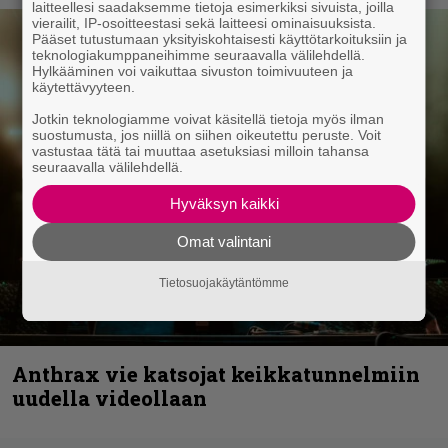
laitteellesi saadaksemme tietoja esimerkiksi sivuista, joilla
vierailit, IP-osoitteestasi sekä laitteesi ominaisuuksista.
Pääset tutustumaan yksityiskohtaisesti käyttötarkoituksiin ja
teknologiakumppaneihimme seuraavalla välilehdellä.
Hylkääminen voi vaikuttaa sivuston toimivuuteen ja
käytettävyyteen.
Jotkin teknologiamme voivat käsitellä tietoja myös ilman
suostumusta, jos niillä on siihen oikeutettu peruste. Voit
vastustaa tätä tai muuttaa asetuksiasi milloin tahansa
seuraavalla välilehdellä.
Hyväksyn kaikki
Omat valintani
Tietosuojakäytäntömme
Anthrax vie katsojat keikkatunnelmiin
uudella videollaan