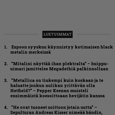
LUETUIMMAT
Espoon syyskuu käynnistyy kotimaisen black
metalin merkeissä
”Mitalini näyttää ihan plektralta” – huippu-
uimari jamittelee Megadethiä palkinnollaan
”Metallica on tiukempi kuin koskaan ja te
haluatte jonkun nulikan yrittävän olla
Hetfield?” – Pepper Keenan muisteli
ensimmäistä koesoittoaan hevijätin kanssa
”He ovat tuoneet soittoon jotain uutta” –
Sepulturan Andreas Kisser nimeää bändin,