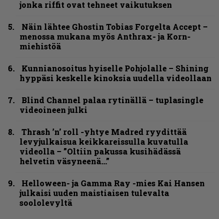
jonka riffit ovat tehneet vaikutuksen
Näin lähtee Ghostin Tobias Forgelta Accept –
menossa mukana myös Anthrax- ja Korn-
miehistöä
Kunnianosoitus hyiselle Pohjolalle – Shining
hyppäsi keskelle kinoksia uudella videollaan
Blind Channel palaa rytinällä – tuplasingle
videoineen julki
Thrash ’n’ roll -yhtye Madred ryydittää
levyjulkaisua keikkareissulla kuvatulla
videolla – ”Oltiin pakussa kusihädässä
helvetin väsyneenä…”
Helloween- ja Gamma Ray -mies Kai Hansen
julkaisi uuden maistiaisen tulevalta
soololevyltä