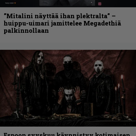
”Mitalini näyttää ihan plektralta” –
huippu-uimari jamittelee Megadethiä
palkinnollaan
Espoon syyskuu käynnistyy kotimaisen