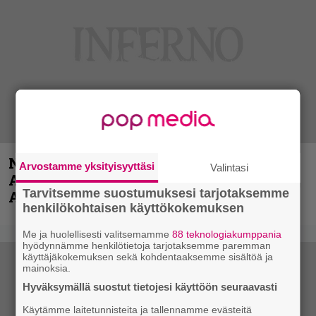
Näin lähtee Ghostin Tobias Forgelta
Arvostamme yksityisyyttäsi
Valintasi
Accept – menossa mukana myös
Tarvitsemme suostumuksesi tarjotaksemme
Anthrax- ja Korn-miehistöä
henkilökohtaisen käyttökokemuksen
Me ja huolellisesti valitsemamme
88 teknologiakumppania
hyödynnämme henkilötietoja tarjotaksemme paremman
käyttäjäkokemuksen sekä kohdentaaksemme sisältöä ja
mainoksia.
Hyväksymällä suostut tietojesi käyttöön seuraavasti
Käytämme laitetunnisteita ja tallennamme evästeitä