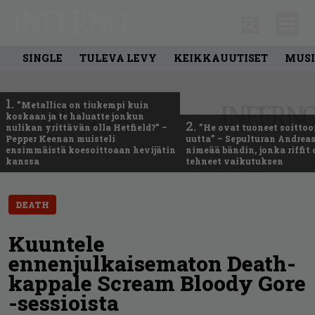
SINGLE
TULEVA LEVY
KEIKKAUUTISET
MUSI
1.
”Metallica on tiukempi kuin
koskaan ja te haluatte jonkun
2.
nulikan yrittävän olla Hetfield?” –
”He ovat tuoneet soittoo
Pepper Keenan muisteli
uutta” – Sepulturan Andreas
ensimmäistä koesoittoaan hevijätin
nimeää bändin, jonka riffit
kanssa
tehneet vaikutuksen
DEATH
Kuuntele
ennenjulkaisematon Death-
kappale Scream Bloody Gore
-sessioista