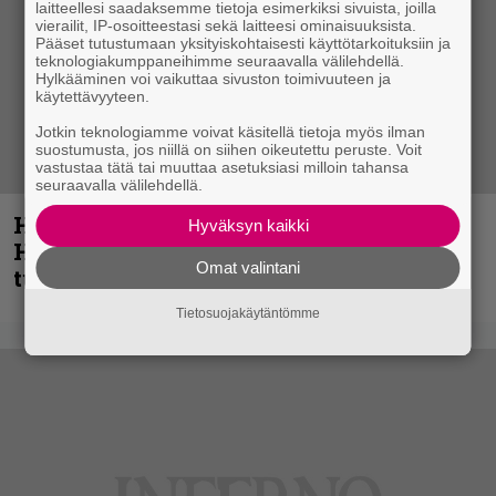
laitteellesi saadaksemme tietoja esimerkiksi sivuista, joilla
vierailit, IP-osoitteestasi sekä laitteesi ominaisuuksista.
Pääset tutustumaan yksityiskohtaisesti käyttötarkoituksiin ja
teknologiakumppaneihimme seuraavalla välilehdellä.
Hylkääminen voi vaikuttaa sivuston toimivuuteen ja
käytettävyyteen.
Jotkin teknologiamme voivat käsitellä tietoja myös ilman
suostumusta, jos niillä on siihen oikeutettu peruste. Voit
vastustaa tätä tai muuttaa asetuksiasi milloin tahansa
seuraavalla välilehdellä.
Helloween- ja Gamma Ray -mies Kai
Hyväksyn kaikki
Hansen julkaisi uuden maistiaisen
Omat valintani
tulevalta soololevyltä
Tietosuojakäytäntömme