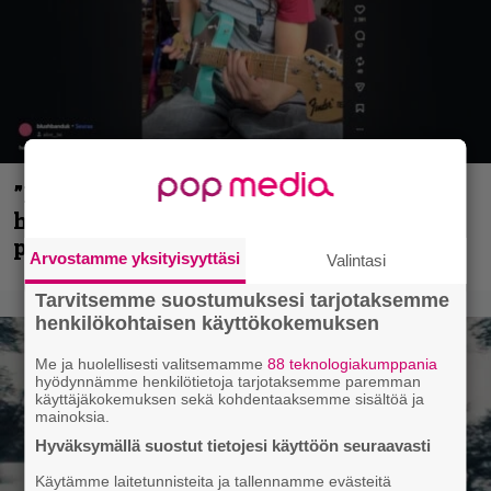
”Mitalini näyttää ihan plektralta” –
huippu-uimari jamittelee Megadethiä
palkinnollaan
Arvostamme yksityisyyttäsi
Valintasi
Tarvitsemme suostumuksesi tarjotaksemme
henkilökohtaisen käyttökokemuksen
Me ja huolellisesti valitsemamme
88 teknologiakumppania
hyödynnämme henkilötietoja tarjotaksemme paremman
käyttäjäkokemuksen sekä kohdentaaksemme sisältöä ja
mainoksia.
Hyväksymällä suostut tietojesi käyttöön seuraavasti
Käytämme laitetunnisteita ja tallennamme evästeitä