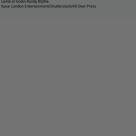
Lamb of Godin Randy Blythe.
Kuva: London Entertainment/Shutterstock/All Over Press