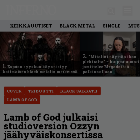
KEIKKAUUTISET
BLACK METAL
SINGLE
MUS
2.
”Mitalini näyttää ihan
plektralta” – huippu-uimari
1.
Espoon syyskuu käynnistyy
jamittelee Megadethiä
kotimaisen black metalin merkeissä
palkinnollaan
COVER
TRIBUUTTI
BLACK SABBATH
LAMB OF GOD
Lamb of God julkaisi
studioversion Ozzyn
jäähyväiskonsertissa