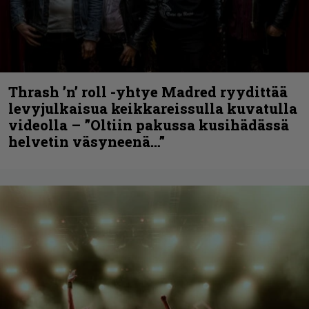
Thrash ’n’ roll -yhtye Madred ryydittää
levyjulkaisua keikkareissulla kuvatulla
videolla – ”Oltiin pakussa kusihädässä
helvetin väsyneenä…”