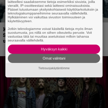
laitteellesi saadaksemme tietoja esimerkiksi sivuista, joilla
vierailit, IP-osoitteestasi sekä laitteesi ominaisuuksista.
Pääset tutustumaan yksityiskohtaisesti käyttötarkoituksiin ja
teknologiakumppaneihimme seuraavalla välilehdellä.
Hylkääminen voi vaikuttaa sivuston toimivuuteen ja
käytettävyyteen.
Kunnianosoitus hyiselle Pohjolalle –
Jotkin teknologiamme voivat käsitellä tietoja myös ilman
suostumusta, jos niillä on siihen oikeutettu peruste. Voit
Shining hyppäsi keskelle kinoksia
vastustaa tätä tai muuttaa asetuksiasi milloin tahansa
uudella videollaan
seuraavalla välilehdellä.
Hyväksyn kaikki
Omat valintani
Tietosuojakäytäntömme