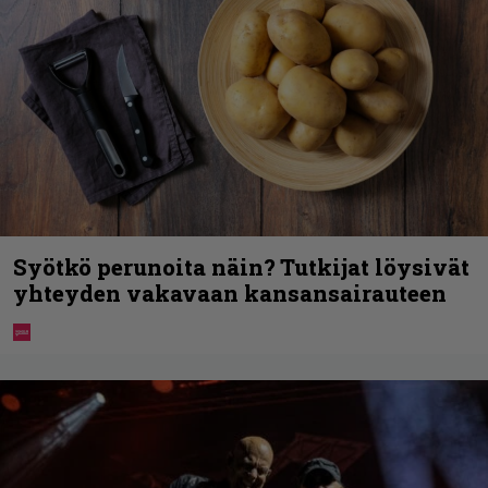
Syötkö perunoita näin? Tutkijat löysivät
yhteyden vakavaan kansansairauteen