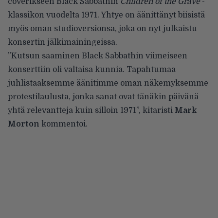
coverikseen Black Sabbathin
Children of the Grave
-
klassikon vuodelta 1971. Yhtye on äänittänyt biisistä
myös oman studioversionsa, joka on nyt julkaistu
konsertin jälkimainingeissa.
”Kutsun saaminen Black Sabbathin viimeiseen
konserttiin oli valtaisa kunnia. Tapahtumaa
juhlistaaksemme äänitimme oman näkemyksemme
protestilaulusta, jonka sanat ovat tänäkin päivänä
yhtä relevantteja kuin silloin 1971”, kitaristi
Mark
Morton
kommentoi.