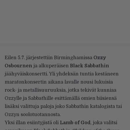
Eilen 5.7. järjestettiin Birminghamissa
Ozzy
Osbournen
ja alkuperäisen
Black Sabbathin
jäähyväiskonsertti. Yli yhdeksän tuntia kestäneen
maratonkonsertin aikana lavalle nousi lukuisia
rock- ja metallisuuruuksia, jotka tekivät kunniaa
Ozzylle ja Sabbathille esittämällä omien biisiensä
lisäksi valittuja paloja joko Sabbathin katalogista tai
Ozzyn soolotuotannosta.
Yksi illan esiintyjistä oli
Lamb of God
, joka valitsi