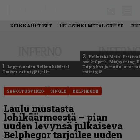
KEIKKAUUTISET
HELLSINKI METAL CRUISE
RIS
2.
Hellsinki Metal Festival
osa 2: Opeth, Misþyrming, E
1.
Loppuvuoden Hellsinki Metal
Triptykon ja muita lauanta
Cruisen esiintyjät julki
esiintyjiä
SANOITUSVIDEO
SINGLE
BELPHEGOR
Laulu mustasta
lohikäärmeestä – pian
uuden levynsä julkaiseva
Belphegor tarjoilee uuden