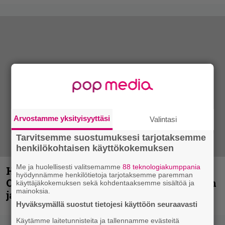
Arvostamme yksityisyyttäsi
Valintasi
Tarvitsemme suostumuksesi tarjotaksemme
henkilökohtaisen käyttökokemuksen
Me ja huolellisesti valitsemamme
88 teknologiakumppania
Hellsinki Metal Festival kuvina, osa 2:
hyödynnämme henkilötietoja tarjotaksemme paremman
Opeth, Misþyrming, Eluveitie, Triptykon
käyttäjäkokemuksen sekä kohdentaaksemme sisältöä ja
mainoksia.
ja muita lauantain esiintyjiä
Hyväksymällä suostut tietojesi käyttöön seuraavasti
Käytämme laitetunnisteita ja tallennamme evästeitä