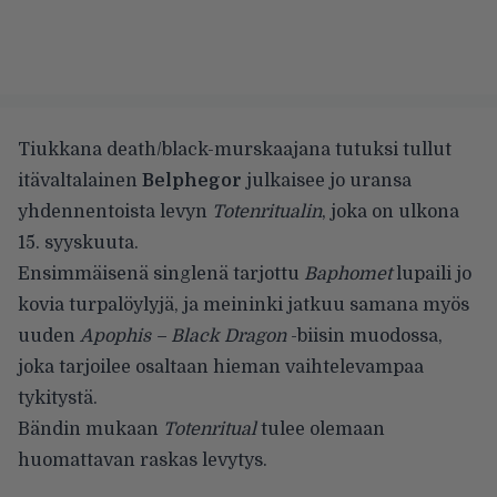
Tiukkana death/black-murskaajana tutuksi tullut
itävaltalainen
Belphegor
julkaisee jo uransa
yhdennentoista levyn
Totenritualin
, joka on ulkona
15. syyskuuta.
Ensimmäisenä singlenä tarjottu
Baphomet
lupaili jo
kovia turpalöylyjä, ja meininki jatkuu samana myös
uuden
Apophis – Black Dragon
-biisin muodossa,
joka tarjoilee osaltaan hieman vaihtelevampaa
tykitystä.
Bändin mukaan
Totenritual
tulee olemaan
huomattavan raskas levytys.