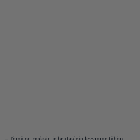
– Tämä on raskain ja brutaalein levymme tähän