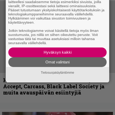
laitteellesi saadaksemme tietoja esimerkiksi sivuista, joilla
vierailit, IP-osoitteestasi sekä laitteesi ominaisuuksista.
Pääset tutustumaan yksityiskohtaisesti käyttötarkoituksiin ja
teknologiakumppaneihimme seuraavalla välilehdellä.
Hylkääminen voi vaikuttaa sivuston toimivuuteen ja
käytettävyyteen.
Jotkin teknologiamme voivat käsitellä tietoja myös ilman
suostumusta, jos niillä on siihen oikeutettu peruste. Voit
vastustaa tätä tai muuttaa asetuksiasi milloin tahansa
seuraavalla välilehdellä.
Hyväksyn kaikki
Omat valintani
Tietosuojakäytäntömme
Hellsinki Metal Festival kuvina, osa 1 –
Accept, Carcass, Black Label Society ja
muita avauspäivän esiintyjiä