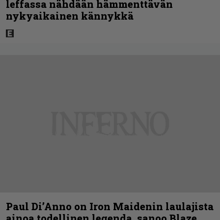
leffassa nähdään hämmenttävän
nykyaikainen kännykkä
Paul Di’Anno on Iron Maidenin laulajista
ainoa todellinen legenda, sanoo Blaze