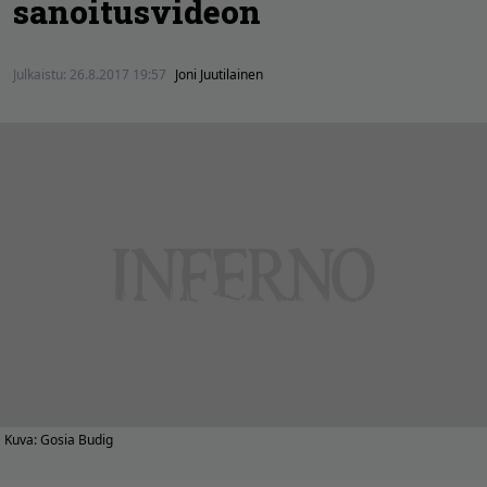
sanoitusvideon
Julkaistu:
26.8.2017 19:57
Joni Juutilainen
Kuva: Gosia Budig