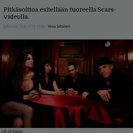
Pitkäsoittoa esitellään tuoreella Scars-
videolla.
Julkaistu:
15.8.2019 10:52
Vesa Siltanen
Life of Agony