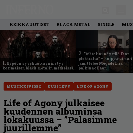
KEIKKAUUTISET
BLACK METAL
SINGLE
MUS
2.
”Mitalini näyttää ihan
plektralta” – huippu-uimari
1.
Espoon syyskuu käynnistyy
jamittelee Megadethiä
kotimaisen black metalin merkeissä
palkinnollaan
MUSIIKKIVIDEO
UUSI LEVY
LIFE OF AGONY
Life of Agony julkaisee
kuudennen albuminsa
lokakuussa – ”Palasimme
juurillemme”