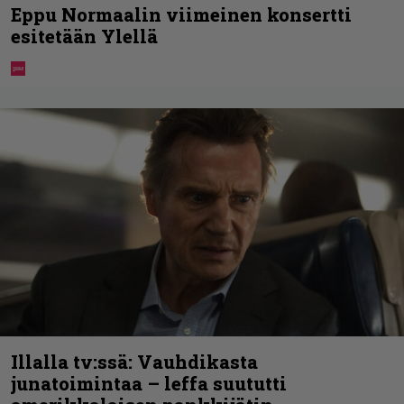
Eppu Normaalin viimeinen konsertti
esitetään Ylellä
Illalla tv:ssä: Vauhdikasta
junatoimintaa – leffa suututti