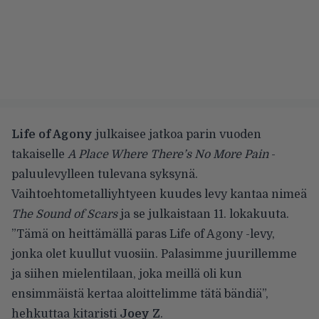
Life of Agony
julkaisee jatkoa parin vuoden
takaiselle
A Place Where There’s No More Pain
-
paluulevylleen
tulevana syksynä.
Vaihtoehtometalliyhtyeen kuudes levy kantaa nimeä
The Sound of Scars
ja se julkaistaan 11. lokakuuta.
”Tämä on heittämällä paras Life of Agony -levy,
jonka olet kuullut vuosiin. Palasimme juurillemme
ja siihen mielentilaan, joka meillä oli kun
ensimmäistä kertaa aloittelimme tätä bändiä”,
hehkuttaa kitaristi
Joey Z
.