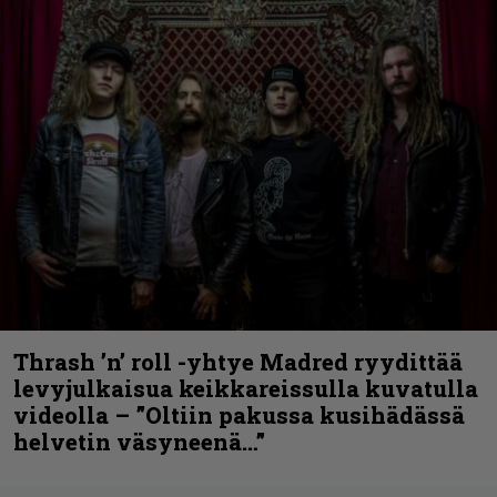
Thrash ’n’ roll -yhtye Madred ryydittää
levyjulkaisua keikkareissulla kuvatulla
videolla – ”Oltiin pakussa kusihädässä
helvetin väsyneenä…”