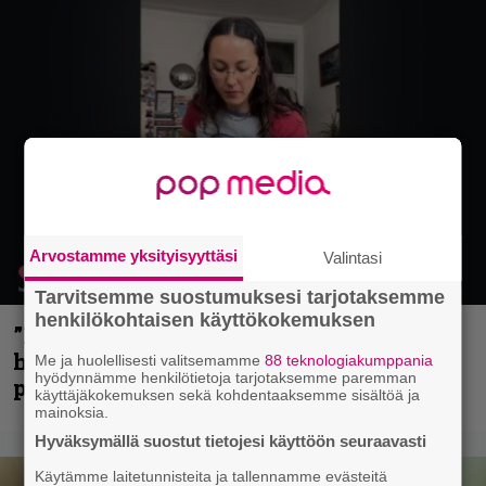
Arvostamme yksityisyyttäsi
Valintasi
Tarvitsemme suostumuksesi tarjotaksemme
henkilökohtaisen käyttökokemuksen
”Mitalini näyttää ihan plektralta” –
huippu-uimari jamittelee Megadethiä
Me ja huolellisesti valitsemamme
88 teknologiakumppania
hyödynnämme henkilötietoja tarjotaksemme paremman
palkinnollaan
käyttäjäkokemuksen sekä kohdentaaksemme sisältöä ja
mainoksia.
Hyväksymällä suostut tietojesi käyttöön seuraavasti
Käytämme laitetunnisteita ja tallennamme evästeitä