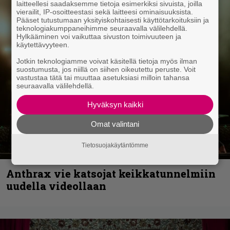
laitteellesi saadaksemme tietoja esimerkiksi sivuista, joilla
vierailit, IP-osoitteestasi sekä laitteesi ominaisuuksista.
Pääset tutustumaan yksityiskohtaisesti käyttötarkoituksiin ja
teknologiakumppaneihimme seuraavalla välilehdellä.
Hylkääminen voi vaikuttaa sivuston toimivuuteen ja
käytettävyyteen.
Jotkin teknologiamme voivat käsitellä tietoja myös ilman
suostumusta, jos niillä on siihen oikeutettu peruste. Voit
vastustaa tätä tai muuttaa asetuksiasi milloin tahansa
seuraavalla välilehdellä.
Hyväksyn kaikki
Omat valintani
Tietosuojakäytäntömme
Anthrax vie katsojat keikkatunnelmiin
uudella videollaan