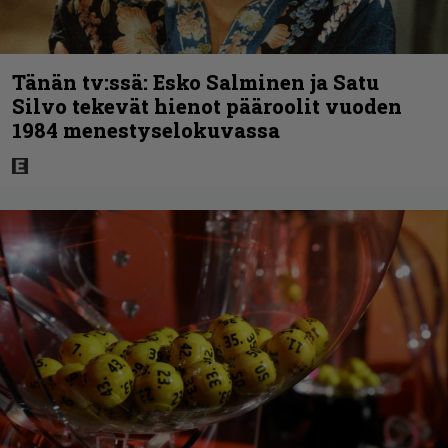
Tänän tv:ssä: Esko Salminen ja Satu
Silvo tekevät hienot pääroolit vuoden
1984 menestyselokuvassa