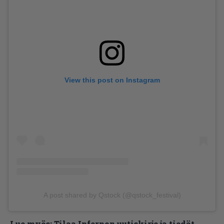
View this post on Instagram
A post shared by Qstock (@qstock_festival)
Lue myös:
Tilaa Infernon uutiskirje ja tiedät