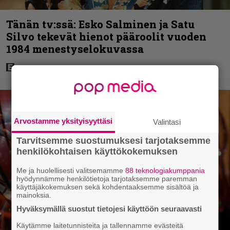
Tänän tv:ssä: Esko Salminen ja Satu
Silvo tekevät hienot pääroolit vuoden
1984 menestyselokuvassa
Arvostamme yksityisyyttäsi
Valintasi
Tarvitsemme suostumuksesi tarjotaksemme
henkilökohtaisen käyttökokemuksen
Me ja huolellisesti valitsemamme
88 teknologiakumppania
hyödynnämme henkilötietoja tarjotaksemme paremman
käyttäjäkokemuksen sekä kohdentaaksemme sisältöä ja
mainoksia.
Hyväksymällä suostut tietojesi käyttöön seuraavasti
Käytämme laitetunnisteita ja tallennamme evästeitä