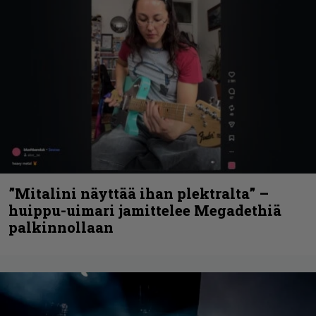
”Mitalini näyttää ihan plektralta” –
huippu-uimari jamittelee Megadethiä
palkinnollaan