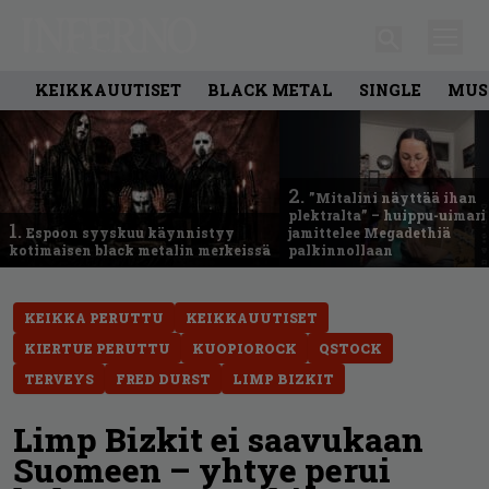
KEIKKAUUTISET
BLACK METAL
SINGLE
MUS
2.
”Mitalini näyttää ihan
plektralta” – huippu-uimari
1.
Espoon syyskuu käynnistyy
jamittelee Megadethiä
kotimaisen black metalin merkeissä
palkinnollaan
KEIKKA PERUTTU
KEIKKAUUTISET
KIERTUE PERUTTU
KUOPIOROCK
QSTOCK
TERVEYS
FRED DURST
LIMP BIZKIT
Limp Bizkit ei saavukaan
Suomeen – yhtye perui