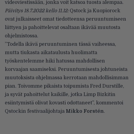
videoviestissään, jonka voit katsoa tuosta alempaa.
Päivitys 18.7.2022 kello 11.12:
Qstock ja Kuopiorock
ovat julkaisseet omat tiedotteensa peruuntumiseen
liittyen ja pahoittelevat osaltaan ikävää muutosta
ohjelmistossa.
”Todella ikävä peruuntuminen tässä vaiheessa,
mutta tiukasta aikataulusta huolimatta
työskentelemme hiki hatussa mahdollisen
korvaajan saamiseksi. Peruuntumisesta johtuneista
muutoksista ohjelmassa kerrotaan mahdollisimman
pian. Toivomme pikaista toipumista Fred Durstille,
ja syvät pahoittelut kaikille, jotka Limp Bizkitin
esiintymistä olivat kovasti odottaneet”, kommentoi
Qstockin festivaalijohtaja
Mikko Forstén
.