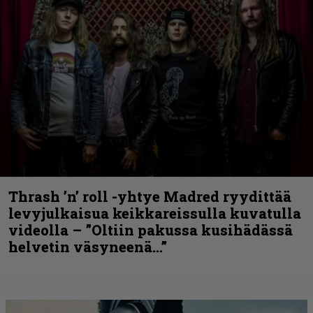
Thrash ’n’ roll -yhtye Madred ryydittää
levyjulkaisua keikkareissulla kuvatulla
videolla – ”Oltiin pakussa kusihädässä
helvetin väsyneenä…”