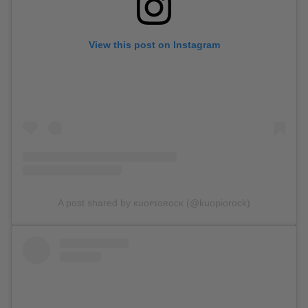
View this post on Instagram
A post shared by ᴋᴜᴏᴘɪᴏʀᴏᴄᴋ (@kuopiorock)