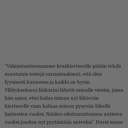
”Valmistautuessamme kesäkiertueelle päätin tehdä
muutamia testejä varmistaakseni, että olen
fyysisesti kunnossa ja kaikki on hyvin.
Yllätyksekseni lääkärini lähetti minulle viestin, jossa
hän sanoi, ettei halua minun nyt lähtevän
kiertueelle vaan haluaa minun pysyvän lähellä
lisätestien vuoksi. Näiden odottamattomien uutisten
vuoksi joudun nyt pyytämään anteeksi”, Durst sanoo