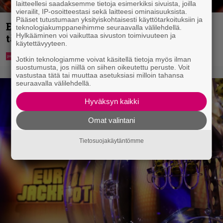
laitteellesi saadaksemme tietoja esimerkiksi sivuista, joilla
vierailit, IP-osoitteestasi sekä laitteesi ominaisuuksista.
Pääset tutustumaan yksityiskohtaisesti käyttötarkoituksiin ja
Eurojackpotista 80 000 euroa Suomeen –
teknologiakumppaneihimme seuraavalla välilehdellä.
Hylkääminen voi vaikuttaa sivuston toimivuuteen ja
tänne
käytettävyyteen.
Jotkin teknologiamme voivat käsitellä tietoja myös ilman
suostumusta, jos niillä on siihen oikeutettu peruste. Voit
vastustaa tätä tai muuttaa asetuksiasi milloin tahansa
seuraavalla välilehdellä.
Hyväksyn kaikki
Omat valintani
Tietosuojakäytäntömme