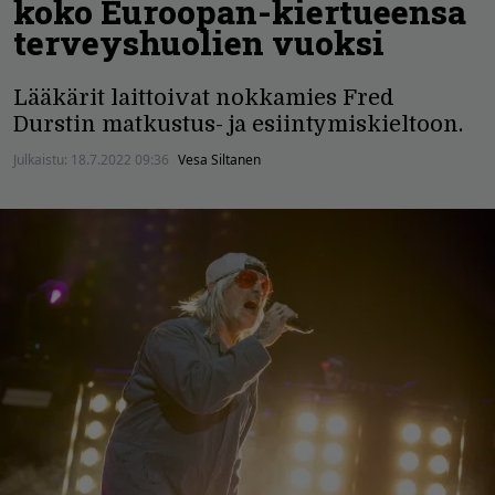
koko Euroopan-kiertueensa
terveyshuolien vuoksi
Lääkärit laittoivat nokkamies Fred
Durstin matkustus- ja esiintymiskieltoon.
Julkaistu:
18.7.2022 09:36
Vesa Siltanen