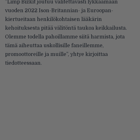
”Limp Bizkit joutuu valitettavasti lykkäämään
vuoden 2022 Ison-Britannian- ja Euroopan-
kiertueitaan henkilökohtaisen lääkärin
kehoituksesta pitää välitöntä taukoa keikkailusta.
Olemme todella pahoillamme siitä harmista, jota
tämä aiheuttaa uskollisille faneillemme,
promoottoreille ja muille”, yhtye kirjoittaa
tiedotteessaan.