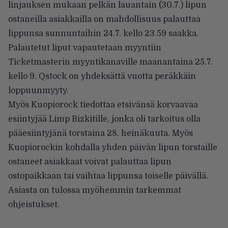
linjauksen mukaan pelkän lauantain (30.7.) lipun
ostaneilla asiakkailla on mahdollisuus palauttaa
lippunsa sunnuntaihin 24.7. kello 23.59 saakka.
Palautetut liput vapautetaan myyntiin
Ticketmasterin myyntikanaville maanantaina 25.7.
kello 9. Qstock on yhdeksättä vuotta peräkkäin
loppuunmyyty.
Myös Kuopiorock tiedottaa etsivänsä korvaavaa
esiintyjää Limp Bizkitille, jonka oli tarkoitus olla
pääesiintyjänä torstaina 28. heinäkuuta. Myös
Kuopiorockin kohdalla yhden päivän lipun torstaille
ostaneet asiakkaat voivat palauttaa lipun
ostopaikkaan tai vaihtaa lippunsa toiselle päivällä.
Asiasta on tulossa myöhemmin tarkemmat
ohjeistukset.