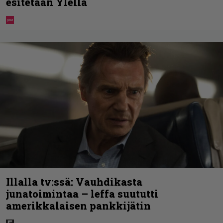
esitetään Ylellä
Illalla tv:ssä: Vauhdikasta
junatoimintaa – leffa suututti
amerikkalaisen pankkijätin