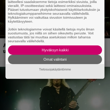
laitteellesi saadaksemme tietoja esimerkiksi sivuista, joilla
vierailit, IP-osoitteestasi sekä laitteesi ominaisuuksista.
Pääset tutustumaan yksityiskohtaisesti käyttötarkoituksiin ja
teknologiakumppaneihimme seuraavalla välilehdellä.
Hylkääminen voi vaikuttaa sivuston toimivuuteen ja
käytettävyyteen.
Jotkin teknologiamme voivat käsitellä tietoja myös ilman
suostumusta, jos niillä on siihen oikeutettu peruste. Voit
vastustaa tätä tai muuttaa asetuksiasi milloin tahansa
seuraavalla välilehdellä.
Anthrax vie katsojat keikkatunnelmiin
uudella videollaan
Hyväksyn kaikki
Omat valintani
Tietosuojakäytäntömme