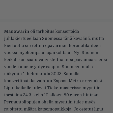
Manowarin
oli tarkoitus konsertoida
juhlakiertueellaan Suomessa tänä keväänä, mutta
kiertuetta
siirrettiin
epävarman koronatilanteen
vuoksi myöhempään ajankohtaan. Nyt Suomen-
keikalle on saatu vahvistettua uusi päivämäärä ensi
vuoden alusta: yhtye saapuu Suomeen näillä
näkymin 1. helmikuuta 2023. Samalla
konserttipaikka vaihtuu Espoon Metro-areenaksi.
Liput keikalle tulevat Ticketmasterissa myyntiin
torstaina 24.3. kello 10 alkaen 89 euron hintaan.
Permantolippujen ohella myyntiin tulee myös
rajoitettu määrä katsomopaikkoja. Jo ostetut liput