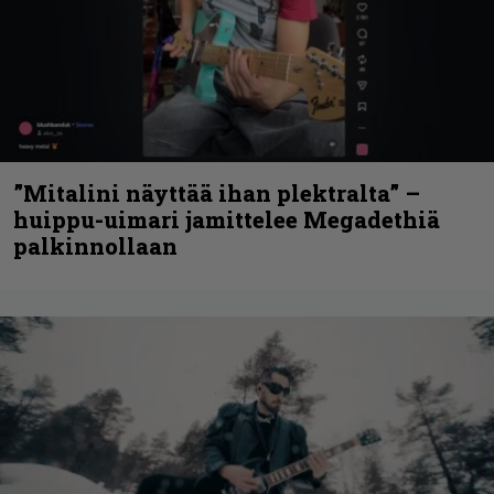
”Mitalini näyttää ihan plektralta” –
huippu-uimari jamittelee Megadethiä
palkinnollaan