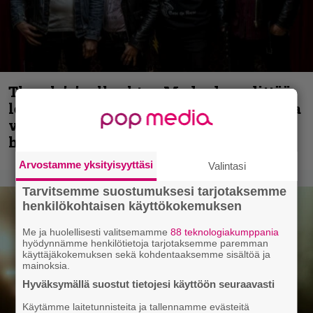
Thrash ’n’ roll -yhtye Madred ryydittää
levyjulkaisua keikkareissulla kuvatulla
videolla – ”Oltiin pakussa kusihädässä
helvetin väsyneenä…”
Arvostamme yksityisyyttäsi
Valintasi
Tarvitsemme suostumuksesi tarjotaksemme
henkilökohtaisen käyttökokemuksen
Me ja huolellisesti valitsemamme
88 teknologiakumppania
hyödynnämme henkilötietoja tarjotaksemme paremman
käyttäjäkokemuksen sekä kohdentaaksemme sisältöä ja
mainoksia.
Hyväksymällä suostut tietojesi käyttöön seuraavasti
Käytämme laitetunnisteita ja tallennamme evästeitä