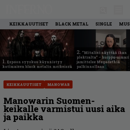
KEIKKAUUTISET
BLACK METAL
SINGLE
MUS
2.
”Mitalini näyttää ihan
plektralta” – huippu-uimari
1.
Espoon syyskuu käynnistyy
jamittelee Megadethiä
kotimaisen black metalin merkeissä
palkinnollaan
KEIKKAUUTISET
MANOWAR
Manowarin Suomen-
keikalle varmistui uusi aika
ja paikka