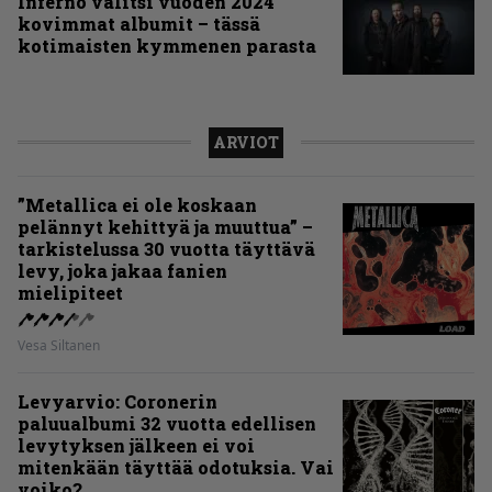
Inferno valitsi vuoden 2024
kovimmat albumit – tässä
kotimaisten kymmenen parasta
ARVIOT
”Metallica ei ole koskaan
pelännyt kehittyä ja muuttua” –
tarkistelussa 30 vuotta täyttävä
levy, joka jakaa fanien
mielipiteet
Vesa Siltanen
Levyarvio: Coronerin
paluualbumi 32 vuotta edellisen
levytyksen jälkeen ei voi
mitenkään täyttää odotuksia. Vai
voiko?