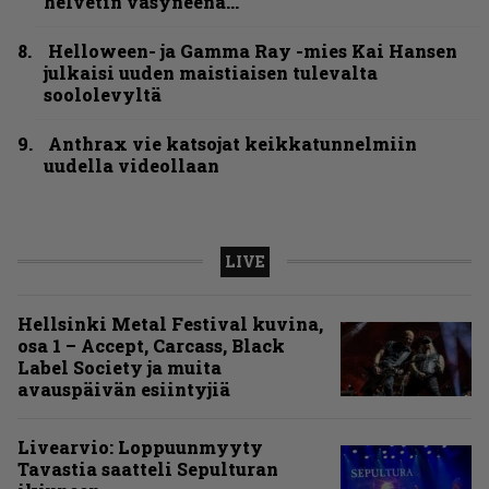
helvetin väsyneenä…”
Helloween- ja Gamma Ray -mies Kai Hansen
julkaisi uuden maistiaisen tulevalta
soololevyltä
Anthrax vie katsojat keikkatunnelmiin
uudella videollaan
LIVE
Hellsinki Metal Festival kuvina,
osa 1 – Accept, Carcass, Black
Label Society ja muita
avauspäivän esiintyjiä
Livearvio: Loppuunmyyty
Tavastia saatteli Sepulturan