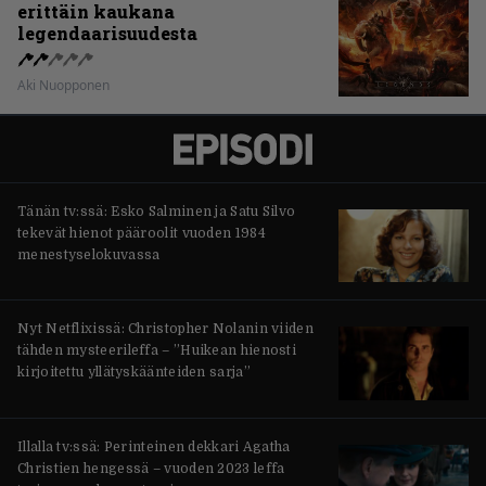
erittäin kaukana
legendaarisuudesta
Aki Nuopponen
Tänän tv:ssä: Esko Salminen ja Satu Silvo
tekevät hienot pääroolit vuoden 1984
menestyselokuvassa
Nyt Netflixissä: Christopher Nolanin viiden
tähden mysteerileffa – ”Huikean hienosti
kirjoitettu yllätyskäänteiden sarja”
Illalla tv:ssä: Perinteinen dekkari Agatha
Christien hengessä – vuoden 2023 leffa