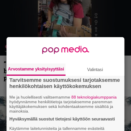
”Mitalini näyttää ihan plektralta” –
Arvostamme yksityisyyttäsi
huippu-uimari jamittelee Megadethiä
Valintasi
palkinnollaan
Tarvitsemme suostumuksesi tarjotaksemme
henkilökohtaisen käyttökokemuksen
Me ja huolellisesti valitsemamme
88 teknologiakumppania
hyödynnämme henkilötietoja tarjotaksemme paremman
käyttäjäkokemuksen sekä kohdentaaksemme sisältöä ja
mainoksia.
Hyväksymällä suostut tietojesi käyttöön seuraavasti
Käytämme laitetunnisteita ja tallennamme evästeitä