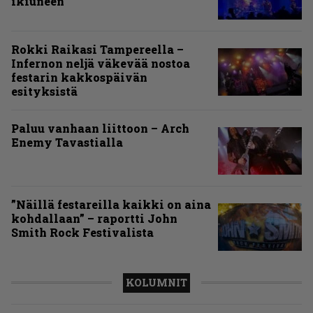
ikiuneen
Rokki Raikasi Tampereella –
Infernon neljä väkevää nostoa
festarin kakkospäivän
esityksistä
Paluu vanhaan liittoon – Arch
Enemy Tavastialla
”Näillä festareilla kaikki on aina
kohdallaan” – raportti John
Smith Rock Festivalista
KOLUMNIT