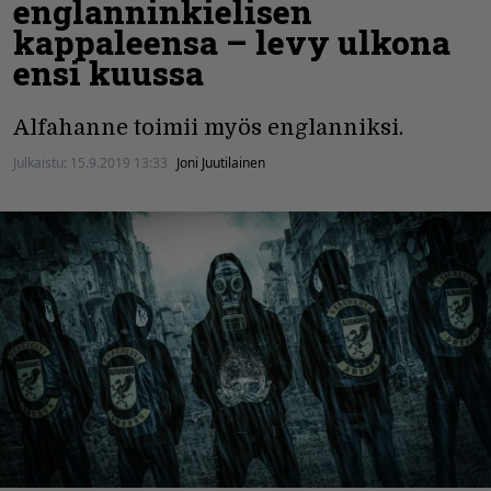
englanninkielisen
kappaleensa – levy ulkona
ensi kuussa
Alfahanne toimii myös englanniksi.
Julkaistu:
15.9.2019 13:33
Joni Juutilainen