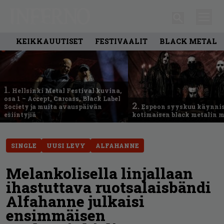
KEIKKAUUTISET
FESTIVAALIT
BLACK METAL
1.
Hellsinki Metal Festival kuvina,
osa 1 – Accept, Carcass, Black Label
2.
Society ja muita avauspäivän
Espoon syyskuu käynni
esiintyjiä
kotimaisen black metalin m
SINGLE
UUSI LEVY
ALFAHANNE
Melankolisella linjallaan
ihastuttava ruotsalaisbändi
Alfahanne julkaisi
ensimmäisen