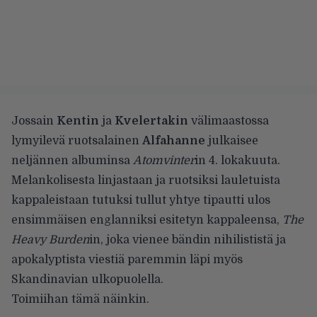
Jossain
Kentin
ja
Kvelertakin
välimaastossa
lymyilevä ruotsalainen
Alfahanne
julkaisee
neljännen albuminsa
Atomvinter
in 4. lokakuuta.
Melankolisesta linjastaan ja ruotsiksi lauletuista
kappaleistaan tutuksi tullut yhtye tipautti ulos
ensimmäisen englanniksi esitetyn kappaleensa,
The
Heavy Burden
in, joka vienee bändin nihilististä ja
apokalyptista viestiä paremmin läpi myös
Skandinavian ulkopuolella.
Toimiihan tämä näinkin.