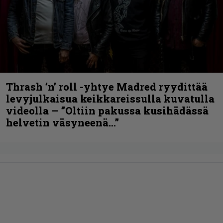
Thrash ’n’ roll -yhtye Madred ryydittää
levyjulkaisua keikkareissulla kuvatulla
videolla – ”Oltiin pakussa kusihädässä
helvetin väsyneenä…”