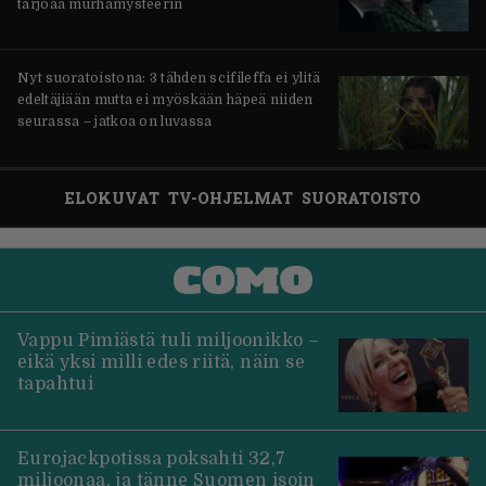
tarjoaa murhamysteerin
Nyt suoratoistona: 3 tähden scifileffa ei ylitä
edeltäjiään mutta ei myöskään häpeä niiden
seurassa – jatkoa on luvassa
ELOKUVAT
TV-OHJELMAT
SUORATOISTO
Vappu Pimiästä tuli miljoonikko –
eikä yksi milli edes riitä, näin se
tapahtui
Eurojackpotissa poksahti 32,7
miljoonaa, ja tänne Suomen isoin