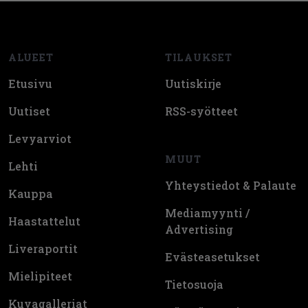
Footer
ALUEET
TILAUKSET
Etusivu
Uutiskirje
Uutiset
RSS-syötteet
Levyarviot
MUUT
Lehti
Yhteystiedot & Palaute
Kauppa
Mediamyynti /
Haastattelut
Advertising
Liveraportit
Evästeasetukset
Mielipiteet
Tietosuoja
Kuvagalleriat