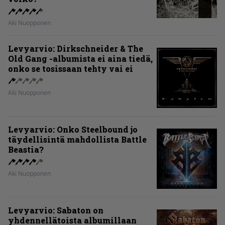
Aki Nuopponen
Levyarvio: Dirkschneider & The
Old Gang -albumista ei aina tiedä,
onko se tosissaan tehty vai ei
Aki Nuopponen
Levyarvio: Onko Steelbound jo
täydellisintä mahdollista Battle
Beastia?
Aki Nuopponen
Levyarvio: Sabaton on
yhdennellätoista albumillaan