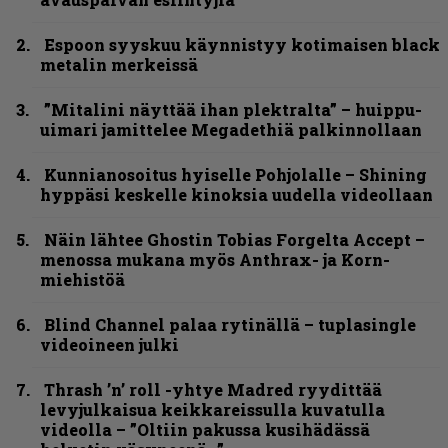
Espoon syyskuu käynnistyy kotimaisen black
metalin merkeissä
”Mitalini näyttää ihan plektralta” – huippu-
uimari jamittelee Megadethiä palkinnollaan
Kunnianosoitus hyiselle Pohjolalle – Shining
hyppäsi keskelle kinoksia uudella videollaan
Näin lähtee Ghostin Tobias Forgelta Accept –
menossa mukana myös Anthrax- ja Korn-
miehistöä
Blind Channel palaa rytinällä – tuplasingle
videoineen julki
Thrash ’n’ roll -yhtye Madred ryydittää
levyjulkaisua keikkareissulla kuvatulla
videolla – ”Oltiin pakussa kusihädässä