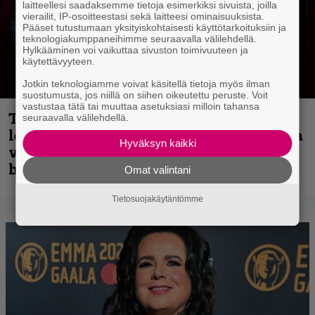
laitteellesi saadaksemme tietoja esimerkiksi sivuista, joilla
vierailit, IP-osoitteestasi sekä laitteesi ominaisuuksista.
Pääset tutustumaan yksityiskohtaisesti käyttötarkoituksiin ja
teknologiakumppaneihimme seuraavalla välilehdellä.
Hylkääminen voi vaikuttaa sivuston toimivuuteen ja
käytettävyyteen.
Jotkin teknologiamme voivat käsitellä tietoja myös ilman
suostumusta, jos niillä on siihen oikeutettu peruste. Voit
vastustaa tätä tai muuttaa asetuksiasi milloin tahansa
Thrash ’n’ roll -yhtye Madred ryydittää
seuraavalla välilehdellä.
levyjulkaisua keikkareissulla kuvatulla
Hyväksyn kaikki
videolla – ”Oltiin pakussa kusihädässä
helvetin väsyneenä…”
Omat valintani
Tietosuojakäytäntömme