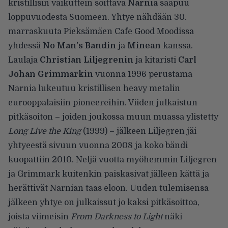
kristillisin vaikuttein soittava
Narnia
saapuu
loppuvuodesta Suomeen. Yhtye
nähdään
30.
marraskuuta Pieksämäen Cafe Good Moodissa
yhdessä
No Man’s Bandin
ja
Minean
kanssa.
Laulaja
Christian Liljegrenin
ja kitaristi
Carl
Johan Grimmarkin
vuonna 1996 perustama
Narnia lukeutuu kristillisen heavy metalin
eurooppalaisiin pioneereihin. Viiden julkaistun
pitkäsoiton – joiden joukossa muun muassa ylistetty
Long Live the King
(1999) – jälkeen Liljegren jäi
yhtyeestä sivuun vuonna 2008 ja koko bändi
kuopattiin 2010. Neljä vuotta myöhemmin Liljegren
ja Grimmark kuitenkin paiskasivat jälleen kättä ja
herättivät Narnian taas eloon. Uuden tulemisensa
jälkeen yhtye on julkaissut jo kaksi pitkäsoittoa,
joista viimeisin
From Darkness to Light
näki