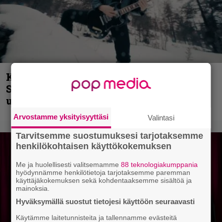
Kunnianosoitus hyiselle Pohjolalle –
Shining hyppäsi keskelle kinoksia
uudella videollaan
Arvostamme yksityisyyttäsi
Valintasi
Tarvitsemme suostumuksesi tarjotaksemme
henkilökohtaisen käyttökokemuksen
Me ja huolellisesti valitsemamme
88 teknologiakumppania
hyödynnämme henkilötietoja tarjotaksemme paremman
käyttäjäkokemuksen sekä kohdentaaksemme sisältöä ja
mainoksia.
Hyväksymällä suostut tietojesi käyttöön seuraavasti
Käytämme laitetunnisteita ja tallennamme evästeitä