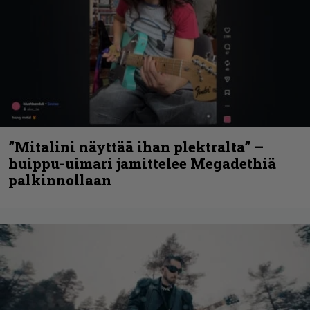
”Mitalini näyttää ihan plektralta” –
huippu-uimari jamittelee Megadethiä
palkinnollaan