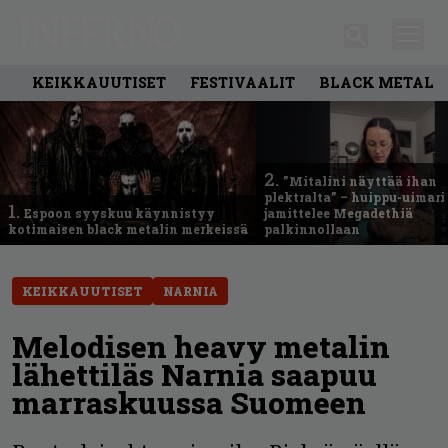
KEIKKAUUTISET
FESTIVAALIT
BLACK METAL
2.
”Mitalini näyttää ihan
plektralta” – huippu-uimari
1.
Espoon syyskuu käynnistyy
jamittelee Megadethiä
kotimaisen black metalin merkeissä
palkinnollaan
KEIKKAUUTISET
NARNIA
Melodisen heavy metalin
lähettiläs Narnia saapuu
marraskuussa Suomeen