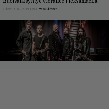
Ruotsalaisyhtye vierailee Pieksämäellä.
Julkaistu:
20.9.2019 13:44
Vesa Siltanen