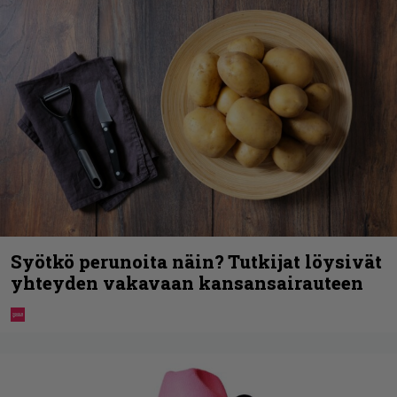
Syötkö perunoita näin? Tutkijat löysivät
yhteyden vakavaan kansansairauteen